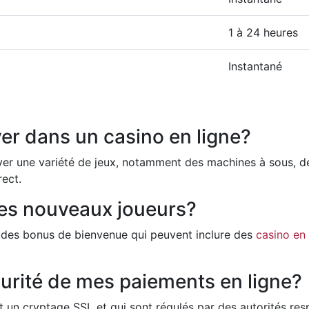
1 à 24 heures
Instantané
er dans un casino en ligne?
ver une variété de jeux, notamment des machines à sous, de
rect.
les nouveaux joueurs?
nt des bonus de bienvenue qui peuvent inclure des
casino en 
urité de mes paiements en ligne?
nt un cryptage SSL et qui sont régulés par des autorités res