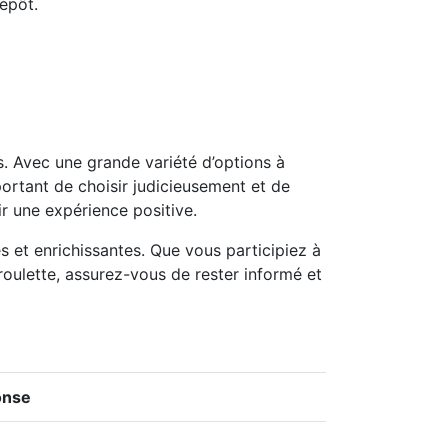
épôt.
s. Avec une grande variété d’options à
portant de choisir judicieusement et de
ir une expérience positive.
s et enrichissantes. Que vous participiez à
roulette, assurez-vous de rester informé et
onse