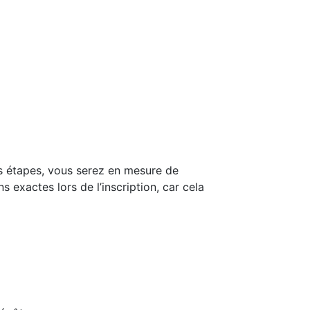
es étapes, vous serez en mesure de
exactes lors de l’inscription, car cela