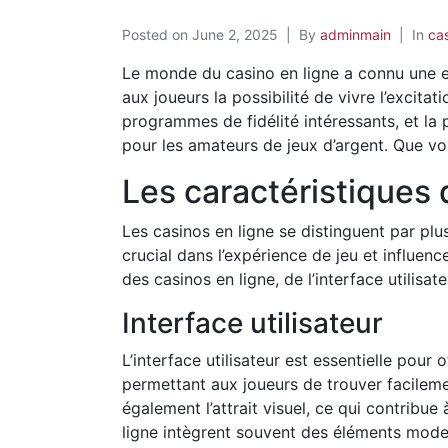
Posted on
June 2, 2025
By
adminmain
In
cas
Le monde du casino en ligne a connu une ex
aux joueurs la possibilité de vivre l’excita
programmes de fidélité intéressants, et la 
pour les amateurs de jeux d’argent. Que vo
Les caractéristiques 
Les casinos en ligne se distinguent par plus
crucial dans l’expérience de jeu et influenc
des casinos en ligne, de l’interface utilisat
Interface utilisateur
L’interface utilisateur est essentielle pour 
permettant aux joueurs de trouver facileme
également l’attrait visuel, ce qui contribu
ligne intègrent souvent des éléments modern