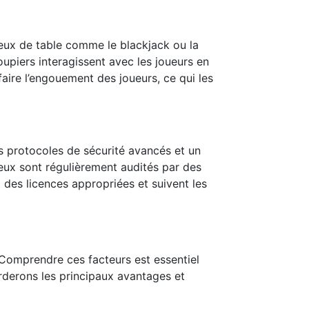
eux de table comme le blackjack ou la
oupiers interagissent avec les joueurs en
aire l’engouement des joueurs, ce qui les
es protocoles de sécurité avancés et un
jeux sont régulièrement audités par des
nt des licences appropriées et suivent les
Comprendre ces facteurs est essentiel
rderons les principaux avantages et