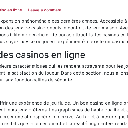
ino en ligne
Leave a comment
pansion phénoménale ces dernières années. Accessible à par
tion des jeux de casino depuis le confort de leur maison. Av
possibilité de bénéficier de bonus attractifs, les casinos e
us soyez novice ou joueur expérimenté, il existe un casino 
des casinos en ligne
ieurs caractéristiques qui les rendent attrayants pour les j
ent la satisfaction du joueur. Dans cette section, nous allon
eur aux fonctionnalités de sécurité.
offrir une expérience de jeu fluide. Un bon casino en ligne pr
nt leurs jeux préférés. Les graphismes de haute qualité et
e à créer une atmosphère immersive. Au fur et à mesure que 
es tels que le jeu en direct et la réalité augmentée, rendan