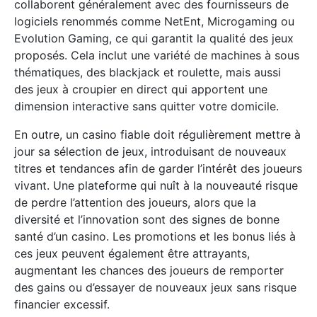
collaborent généralement avec des fournisseurs de
logiciels renommés comme NetEnt, Microgaming ou
Evolution Gaming, ce qui garantit la qualité des jeux
proposés. Cela inclut une variété de machines à sous
thématiques, des blackjack et roulette, mais aussi
des jeux à croupier en direct qui apportent une
dimension interactive sans quitter votre domicile.
En outre, un casino fiable doit régulièrement mettre à
jour sa sélection de jeux, introduisant de nouveaux
titres et tendances afin de garder l’intérêt des joueurs
vivant. Une plateforme qui nuît à la nouveauté risque
de perdre l’attention des joueurs, alors que la
diversité et l’innovation sont des signes de bonne
santé d’un casino. Les promotions et les bonus liés à
ces jeux peuvent également être attrayants,
augmentant les chances des joueurs de remporter
des gains ou d’essayer de nouveaux jeux sans risque
financier excessif.