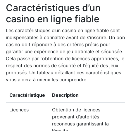
Caractéristiques d’un
casino en ligne fiable
Les caractéristiques d’un casino en ligne fiable sont
indispensables à connaître avant de s’inscrire. Un bon
casino doit répondre à des critères précis pour
garantir une expérience de jeu optimale et sécurisée.
Cela passe par l’obtention de licences appropriées, le
respect des normes de sécurité et l’équité des jeux
proposés. Un tableau détaillant ces caractéristiques
vous aidera à mieux les comprendre.
Caractéristique
Description
Licences
Obtention de licences
provenant d’autorités
reconnues garantissant la
légalité.