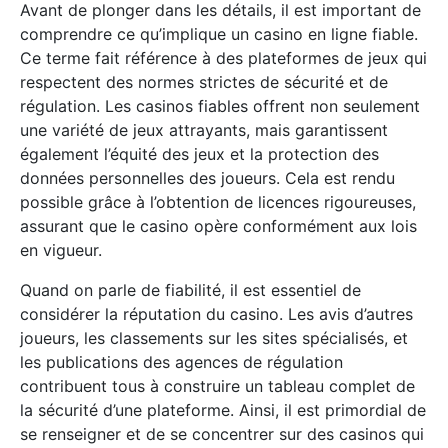
Avant de plonger dans les détails, il est important de
comprendre ce qu’implique un casino en ligne fiable.
Ce terme fait référence à des plateformes de jeux qui
respectent des normes strictes de sécurité et de
régulation. Les casinos fiables offrent non seulement
une variété de jeux attrayants, mais garantissent
également l’équité des jeux et la protection des
données personnelles des joueurs. Cela est rendu
possible grâce à l’obtention de licences rigoureuses,
assurant que le casino opère conformément aux lois
en vigueur.
Quand on parle de fiabilité, il est essentiel de
considérer la réputation du casino. Les avis d’autres
joueurs, les classements sur les sites spécialisés, et
les publications des agences de régulation
contribuent tous à construire un tableau complet de
la sécurité d’une plateforme. Ainsi, il est primordial de
se renseigner et de se concentrer sur des casinos qui