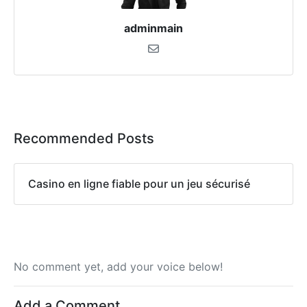
adminmain
Recommended Posts
Casino en ligne fiable pour un jeu sécurisé
No comment yet, add your voice below!
Add a Comment