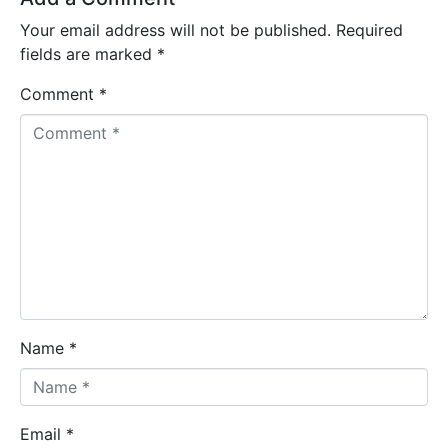
Your email address will not be published.
Required
fields are marked
*
Comment *
Name *
Email *