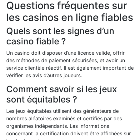
Questions fréquentes sur
les casinos en ligne fiables
Quels sont les signes d’un
casino fiable ?
Un casino doit disposer d’une licence valide, offrir
des méthodes de paiement sécurisées, et avoir un
service clientèle réactif. Il est également important de
vérifier les avis d’autres joueurs.
Comment savoir si les jeux
sont équitables ?
Les jeux équitables utilisent des générateurs de
nombres aléatoires examinés et certifiés par des
organismes indépendants. Les informations
concernant la certification doivent être affichées sur