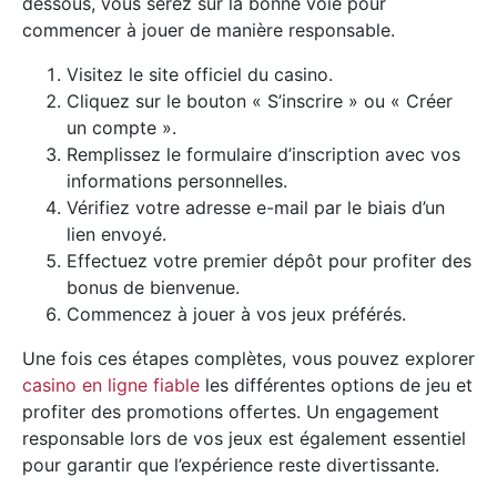
dessous, vous serez sur la bonne voie pour
commencer à jouer de manière responsable.
Visitez le site officiel du casino.
Cliquez sur le bouton « S’inscrire » ou « Créer
un compte ».
Remplissez le formulaire d’inscription avec vos
informations personnelles.
Vérifiez votre adresse e-mail par le biais d’un
lien envoyé.
Effectuez votre premier dépôt pour profiter des
bonus de bienvenue.
Commencez à jouer à vos jeux préférés.
Une fois ces étapes complètes, vous pouvez explorer
casino en ligne fiable
les différentes options de jeu et
profiter des promotions offertes. Un engagement
responsable lors de vos jeux est également essentiel
pour garantir que l’expérience reste divertissante.