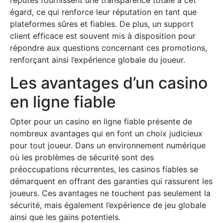
réputés fournissent une transparence totale à cet
égard, ce qui renforce leur réputation en tant que
plateformes sûres et fiables. De plus, un support
client efficace est souvent mis à disposition pour
répondre aux questions concernant ces promotions,
renforçant ainsi l’expérience globale du joueur.
Les avantages d’un casino
en ligne fiable
Opter pour un casino en ligne fiable présente de
nombreux avantages qui en font un choix judicieux
pour tout joueur. Dans un environnement numérique
où les problèmes de sécurité sont des
préoccupations récurrentes, les casinos fiables se
démarquent en offrant des garanties qui rassurent les
joueurs. Ces avantages ne touchent pas seulement la
sécurité, mais également l’expérience de jeu globale
ainsi que les gains potentiels.