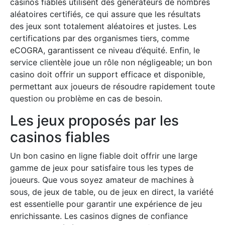
casinos fiables utilisent des générateurs de nombres
aléatoires certifiés, ce qui assure que les résultats
des jeux sont totalement aléatoires et justes. Les
certifications par des organismes tiers, comme
eCOGRA, garantissent ce niveau d’équité. Enfin, le
service clientèle joue un rôle non négligeable; un bon
casino doit offrir un support efficace et disponible,
permettant aux joueurs de résoudre rapidement toute
question ou problème en cas de besoin.
Les jeux proposés par les
casinos fiables
Un bon casino en ligne fiable doit offrir une large
gamme de jeux pour satisfaire tous les types de
joueurs. Que vous soyez amateur de machines à
sous, de jeux de table, ou de jeux en direct, la variété
est essentielle pour garantir une expérience de jeu
enrichissante. Les casinos dignes de confiance