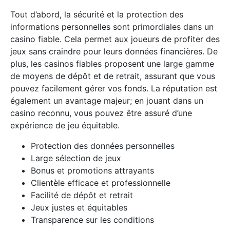
Tout d’abord, la sécurité et la protection des
informations personnelles sont primordiales dans un
casino fiable. Cela permet aux joueurs de profiter des
jeux sans craindre pour leurs données financières. De
plus, les casinos fiables proposent une large gamme
de moyens de dépôt et de retrait, assurant que vous
pouvez facilement gérer vos fonds. La réputation est
également un avantage majeur; en jouant dans un
casino reconnu, vous pouvez être assuré d’une
expérience de jeu équitable.
Protection des données personnelles
Large sélection de jeux
Bonus et promotions attrayants
Clientèle efficace et professionnelle
Facilité de dépôt et retrait
Jeux justes et équitables
Transparence sur les conditions