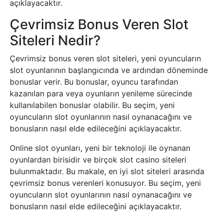
açıklayacaktır.
Çevrimsiz Bonus Veren Slot
Siteleri Nedir?
Çevrimsiz bonus veren slot siteleri, yeni oyuncuların
slot oyunlarının başlangıcında ve ardından döneminde
bonuslar verir. Bu bonuslar, oyuncu tarafından
kazanılan para veya oyunların yenileme sürecinde
kullanılabilen bonuslar olabilir. Bu seçim, yeni
oyuncuların slot oyunlarının nasıl oynanacağını ve
bonusların nasıl elde edileceğini açıklayacaktır.
Online slot oyunları, yeni bir teknoloji ile oynanan
oyunlardan birisidir ve birçok slot casino siteleri
bulunmaktadır. Bu makale, en iyi slot siteleri arasında
çevrimsiz bonus verenleri konusuyor. Bu seçim, yeni
oyuncuların slot oyunlarının nasıl oynanacağını ve
bonusların nasıl elde edileceğini açıklayacaktır.