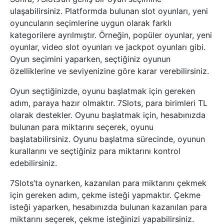
ulaşabilirsiniz. Platformda bulunan slot oyunları, yeni
oyuncuların seçimlerine uygun olarak farklı
kategorilere ayrılmıştır. Örneğin, popüler oyunlar, yeni
oyunlar, video slot oyunları ve jackpot oyunları gibi.
Oyun seçimini yaparken, seçtiğiniz oyunun
özelliklerine ve seviyenizine göre karar verebilirsiniz.
Oyun seçtiğinizde, oyunu başlatmak için gereken
adım, paraya hazır olmaktır. 7Slots, para birimleri TL
olarak destekler. Oyunu başlatmak için, hesabınızda
bulunan para miktarını seçerek, oyunu
başlatabilirsiniz. Oyunu başlatma sürecinde, oyunun
kurallarını ve seçtiğiniz para miktarını kontrol
edebilirsiniz.
7Slots’ta oynarken, kazanılan para miktarını çekmek
için gereken adım, çekme isteği yapmaktır. Çekme
isteği yaparken, hesabınızda bulunan kazanılan para
miktarını seçerek, çekme isteğinizi yapabilirsiniz.