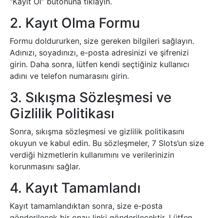
“Kayıt Ol” butonuna tıklayın.
2. Kayıt Olma Formu
Formu doldururken, size gereken bilgileri sağlayın.
Adınızı, soyadınızı, e-posta adresinizi ve şifrenizi
girin. Daha sonra, lütfen kendi seçtiğiniz kullanıcı
adını ve telefon numarasını girin.
3. Sıkışma Sözleşmesi ve
Gizlilik Politikası
Sonra, sıkışma sözleşmesi ve gizlilik politikasını
okuyun ve kabul edin. Bu sözleşmeler, 7 Slots’un size
verdiği hizmetlerin kullanımını ve verilerinizin
korunmasını sağlar.
4. Kayıt Tamamlandı
Kayıt tamamlandıktan sonra, size e-posta
gönderilecek bir onay linki gönderilecektir. Lütfen