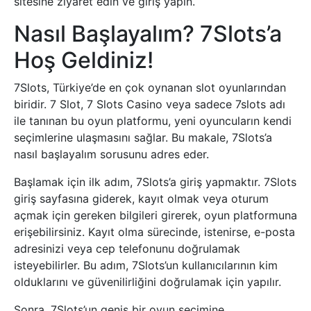
sitesine ziyaret edin ve giriş yapın.
Nasıl Başlayalım? 7Slots’a
Hoş Geldiniz!
7Slots, Türkiye’de en çok oynanan slot oyunlarından
biridir. 7 Slot, 7 Slots Casino veya sadece 7slots adı
ile tanınan bu oyun platformu, yeni oyuncuların kendi
seçimlerine ulaşmasını sağlar. Bu makale, 7Slots’a
nasıl başlayalım sorusunu adres eder.
Başlamak için ilk adım, 7Slots’a giriş yapmaktır. 7Slots
giriş sayfasına giderek, kayıt olmak veya oturum
açmak için gereken bilgileri girerek, oyun platformuna
erişebilirsiniz. Kayıt olma sürecinde, istenirse, e-posta
adresinizi veya cep telefonunu doğrulamak
isteyebilirler. Bu adım, 7Slots’un kullanıcılarının kim
olduklarını ve güvenilirliğini doğrulamak için yapılır.
Sonra, 7Slots’un geniş bir oyun seçimine