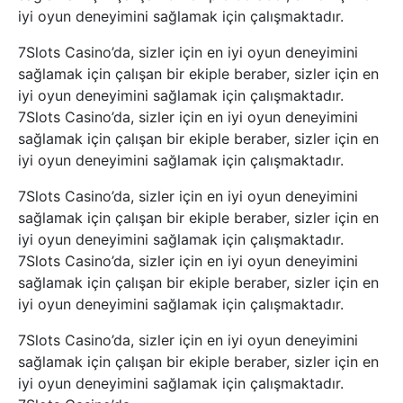
iyi oyun deneyimini sağlamak için çalışmaktadır.
7Slots Casino’da, sizler için en iyi oyun deneyimini
sağlamak için çalışan bir ekiple beraber, sizler için en
iyi oyun deneyimini sağlamak için çalışmaktadır.
7Slots Casino’da, sizler için en iyi oyun deneyimini
sağlamak için çalışan bir ekiple beraber, sizler için en
iyi oyun deneyimini sağlamak için çalışmaktadır.
7Slots Casino’da, sizler için en iyi oyun deneyimini
sağlamak için çalışan bir ekiple beraber, sizler için en
iyi oyun deneyimini sağlamak için çalışmaktadır.
7Slots Casino’da, sizler için en iyi oyun deneyimini
sağlamak için çalışan bir ekiple beraber, sizler için en
iyi oyun deneyimini sağlamak için çalışmaktadır.
7Slots Casino’da, sizler için en iyi oyun deneyimini
sağlamak için çalışan bir ekiple beraber, sizler için en
iyi oyun deneyimini sağlamak için çalışmaktadır.