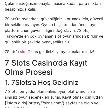
Çekme isteğinizin onaylanmasına kadar, para miktarı
hesabınızda kalır.
7Slots’ta oynarken, güvenliğinizi korumak için, güvenli
bir şekilde oynayın. Oyunu başlatmadan önce, oyun
platformunun güvenilirliğini doğrulayın. 7Slots,
Türkiye’de en çok oynanan slot oyunlarından biridir ve
güvenilir bir şekilde oynayabilirsiniz.
7Slots’a
slot 7
hoş geldiniz! İyi oynulmalar dileriz!
7 Slots Casino’da Kayıt
Olma Prosesi
1. 7Slots’a Hoş Geldiniz
7 Slots, bir yıldız olan online oyun platformu, size
sınırsız oyun seçenekleri sunar. Kayıt olmak için lütfen
[7slots giriş](https://7slots.com/) sayfasına gidin ve