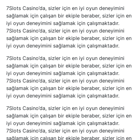
7Slots Casino’da, sizler için en iyi oyun deneyimini
sağlamak için çalışan bir ekiple beraber, sizler için en
iyi oyun deneyimini sağlamak için çalışmaktadır.
7Slots Casino’da, sizler için en iyi oyun deneyimini
sağlamak için çalışan bir ekiple beraber, sizler için en
iyi oyun deneyimini sağlamak için çalışmaktadır.
7Slots Casino’da, sizler için en iyi oyun deneyimini
sağlamak için çalışan bir ekiple beraber, sizler için en
iyi oyun deneyimini sağlamak için çalışmaktadır.
7Slots Casino’da, sizler için en iyi oyun deneyimini
sağlamak için çalışan bir ekiple beraber, sizler için en
iyi oyun deneyimini sağlamak için çalışmaktadır.
7Slots Casino’da, sizler için en iyi oyun deneyimini
sağlamak için çalışan bir ekiple beraber, sizler için en
iyi oyun deneyimini sağlamak için çalışmaktadır.
7Slots Casino’da, sizler için en iyi oyun deneyimini
sağlamak için çalışan bir ekiple beraber, sizler için en