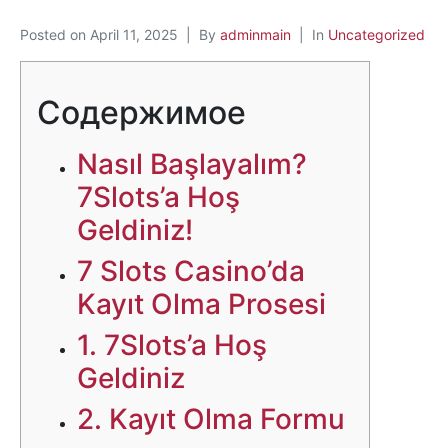
Posted on
April 11, 2025
By
adminmain
In
Uncategorized
Содержимое
Nasıl Başlayalım?
7Slots’a Hoş
Geldiniz!
7 Slots Casino’da
Kayıt Olma Prosesi
1. 7Slots’a Hoş
Geldiniz
2. Kayıt Olma Formu