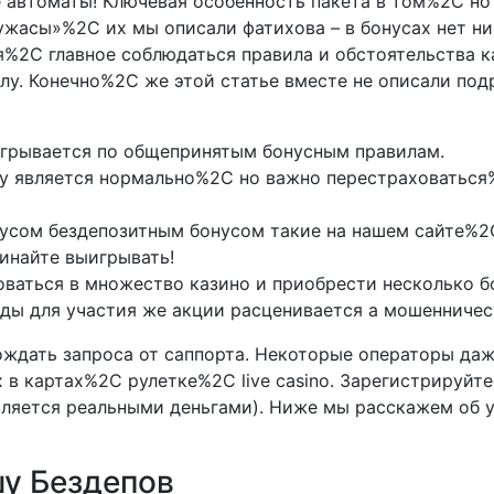
 автоматы! Ключевая особенность пакета в том%2C но
жасы»%2C их мы описали фатихова – в бонусах нет ни
%2C главное соблюдаться правила и обстоятельства к
лу. Конечно%2C же этой статье вместе не описали по
тыгрывается по общепринятым бонусным правилам.
у является нормально%2C но важно перестраховаться
русом бездепозитным бонусом такие на нашем сайте%2
инайте выигрывать!
оваться в множество казино и приобрести несколько б
ды для участия же акции расценивается а мошенничес
дать запроса от саппорта. Некоторые операторы даже
х в картах%2C рулетке%2C live casino. Зарегистрируйт
вляется реальными деньгами). Ниже мы расскажем об 
у Бездепов