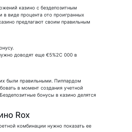
ложений казино с бездепозитным
и в виде процента ото проигранных
казино предлагают своим правильным
онусу.
 нужно доводят еще €5%2C 000 в
 их были правильными. Пиппардом
бовать в момент создания учетной
 Бездепозитные бонусы в казино делятся
ино Rox
ретной комбинации нужно показать ее