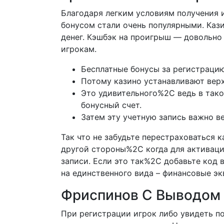
Благодаря легким условиям получения 
бонусом стали очень популярными. Кази
денег. Кэшбэк на проигрыш — довольн
игрокам.
Бесплатные бонусы за регистрацию
Потому казино устанавливают вер
Это удивительного%2C ведь в так
бонусный счет.
Затем эту учетную запись важно в
Так что не забудьте перестраховаться
другой стороны%2C когда для активаци
записи. Если это так%2C добавьте код 
на единственного вида – финансовые эк
Фриспинов С Выводом 
При регистрации игрок либо увидеть п