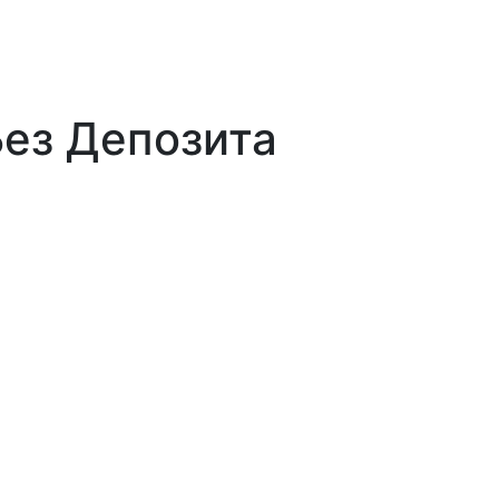
ез Депозита