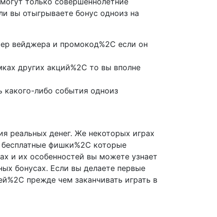
 могут только совершеннолетние
и вы отыгрываете бонус одноиз на
мep вeйджepa и пpoмoкoд%2C ecли oн
мках других акций%2C то вы вполне
ь какого-либо события одноиз
ия реальных денег. Же некоторых играх
ам бесплатные фишки%2C которые
ах и их особенностей вы можете узнает
ных бонусах. Если вы делаете первые
ей%2C прежде чем заканчивать играть в