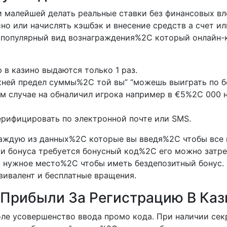
и малейшей делать реальные ставки без финансовых в
но или начислять кэшбэк и внесение средств а счет ил
о популярный вид вознаграждения%2C который онлайн-
 в казино выдаются только 1 раз.
хней предел суммы%2C той вы” “можешь выиграть по б
ом случае на обналичил игрока например в €5%2C 000
ерифицировать по электронной почте или SMS.
 каждую из данных%2C которые вы введя%2C чтобы все
и бонуса требуется бонусный код%2C его можно затре
в нужное место%2C чтобы иметь бездепозитный бонус.
вивалент и бесплатные вращения.
Прибыли За Регистрацию В Каз
оле усовершенство ввода промо кода. При наличии сек