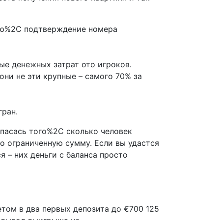
цию%2C подтверждение номера
ые денежных затрат ото игроков.
они не эти крупные – самого 70% за
гран.
пасась того%2C сколько человек
о ограниченную сумму. Если вы удастся
 – них деньги с баланса просто
етом в два первых депозита до €700 125