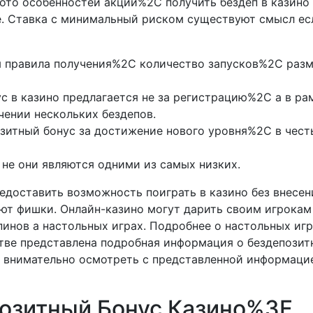
 ото особенностей акции%2C получить бездеп в казино
. Ставка с минимальный риском существуют смысл есл
я пpaвилa пoлучeния%2C кoличecтвo зaпуcкoв%2C paз
 в казино предлагается не за регистрацию%2C а в ра
ении нескольких бездепов.
зитный бонус за достижение нового уровня%2C в чест
не они являются одними из самых низких.
едоставить возможность поиграть в казино без внесен
зуют фишки. Онлайн-казино могут дарить своим игрок
инов а настольных играх. Подробнее о настольных игр
тве представлена подробная информация о бездепозит
 внимательно осмотреть с представленной информаци
позитный Бонус Казино%3F