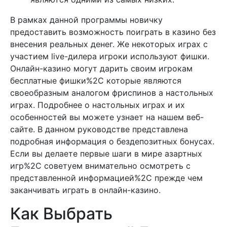
В рамках данной программы новичку
предоставить возможность поиграть в казино без
внесения реальных денег. Же некоторых играх с
участием live-дилера игроки используют фишки.
Онлайн-казино могут дарить своим игрокам
бесплатные фишки%2C которые являются
своеобразным аналогом фриспинов а настольных
играх. Подробнее о настольных играх и их
особенностей вы можете узнает на нашем веб-
сайте. В данном руководстве представлена
подробная информация о бездепозитных бонусах.
Если вы делаете первые шаги в мире азартных
игр%2C советуем внимательно осмотреть с
представленной информацией%2C прежде чем
заканчивать играть в онлайн-казино.
Как Выбрать