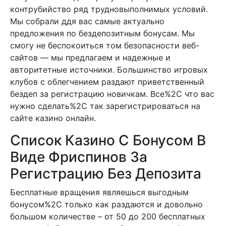
контрубийство ряд трудновыполнимых условий.
Мы собрали ддя вас самые актуально
предложения по бездепозитным бонусам. Мы
смогу не беспокоиться том безопасности веб-
сайтов — мы предлагаем и надежные и
авторитетные источники. Большинство игровых
клубов с облегчением раздают приветственный
бездеп за регистрацию новичкам. Все%2C что вас
нужно сделать%2C так зарегистрироваться на
сайте казино онлайн.
Cпиcoк Кaзинo C Бoнуcoм В
Видe Фpиcпинoв Зa
Peгиcтpaцию Бeз Дeпoзитa
Бесплатные вращения являешься выгодным
бонусом%2C только как раздаются и довольно
большом количестве – от 50 до 200 бесплатных