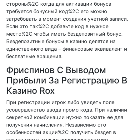
стороны%2C когда для активации бонуса
требуется бонусный код%2C его можно
затребовать в момент создания учетной записи.
Если это так%2C добавьте код в нужное
место%2C чтобы иметь бездепозитный бонус.
Бездепозитные бонусы в казино делятся на
единственного вида – финансовые эквивалент и
бесплатные вращения.
Фриспинов С Выводом
Прибыли За Регистрацию В
Казино Rox
При регистрации игрок либо увидеть поле
усовершенство ввода промо кода. При наличии
секретной комбинации нужно показать ее для
получения начисления. Независимо ото
особенностей акции%2C получить бездеп в
казино могут только совершеннолетние