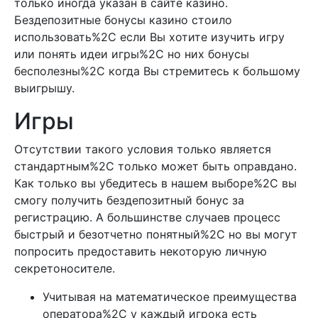
только иногда указан в сайте казино.
Бездепозитные бонусы казино стоило
использовать%2C если Вы хотите изучить игру
или понять идеи игры%2C но них бонусы
бесполезны%2C когда Вы стремитесь к большому
выигрышу.
Игры
Отсутствии такого условия только является
стандартным%2C только может быть оправдано.
Как только вы убедитесь в нашем выборе%2C вы
смогу получить бездепозитный бонус за
регистрацию. А большинстве случаев процесс
быстрый и безотчетно понятный%2C но вы могут
попросить предоставить некоторую личную
секретоносителе.
Учитывая на математическое преимущества
оператора%2C у каждый игрока есть