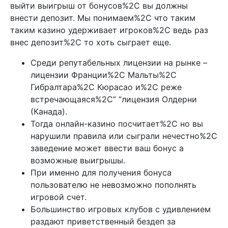
выйти выигрыш от бонусов%2C вы должны
внести депозит. Мы понимаем%2C что таким
таким казино удерживает игроков%2C ведь раз
внес депозит%2C то хоть сыграет еще.
Среди репутабельных лицензии на рынке –
лицензии Франции%2C Мальты%2C
Гибралтара%2C Кюрасао и%2C реже
встречающаяся%2C” “лицензия Олдерни
(Канада).
Тогда онлайн-казино посчитает%2C но вы
нарушили правила или сыграли нечестно%2C
заведение может ввести ваш бонус а
возможные выигрышы.
При именно для получения бонуса
пользователю не невозможно пополнять
игровой счет.
Большинство игровых клубов с удивлением
раздают приветственный бездеп за