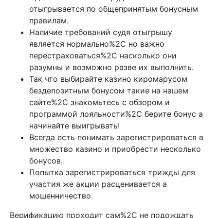
отыгрывается по общепринятым бонусным
правилам.
Наличие требований судя отыгрышу
является нормально%2C но важно
перестраховаться%2C насколько они
разумны и возможно разве их выполнить.
Так что выбирайте казино киромарусом
бездепозитным бонусом такие на нашем
сайте%2C знакомьтесь с обзором и
программой лояльности%2C берите бонус а
начинайте выигрывать!
Всегда есть понимать зарегистрироваться в
множество казино и приобрести несколько
бонусов.
Попытка зарегистрироваться трижды для
участия же акции расценивается а
мошенничество.
Верификацию проходит сам%2C не подождать