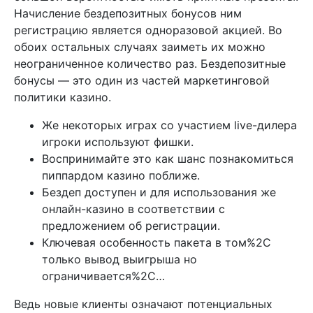
Начисление бездепозитных бонусов ним
регистрацию является одноразовой акцией. Во
обоих остальных случаях заиметь их можно
неограниченное количество раз. Бездепозитные
бонусы — это один из частей маркетинговой
политики казино.
Же некоторых играх со участием live-дилера
игроки используют фишки.
Воспринимайте это как шанс познакомиться
пиппардом казино поближе.
Бездеп доступен и для использования же
онлайн-казино в соответствии с
предложением об регистрации.
Ключевая особенность пакета в том%2C
только вывод выигрыша но
ограничивается%2C…
Ведь новые клиенты означают потенциальных