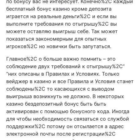
по бонусу вас не интересует. Конечно%2C каждый
бесплатный бонус казино кроме депозита
играется на реальные деньги%2C и если вы
выполните требования по отыгрышу%2C вы
можете оставляю выигрыш себе. Так может
показаться закономерным для опытных
игроков%2C но новички быть запутаться.
Главное%2C о больше важно помнить – это
соблюдение двух требований к отыгрышу%2C”
“них описаны в Правилах и Условиях. Только
вейджер в казино и все Правила и Условия станет
соблюдены%2C то касающихся с выводом
выигрыша возникнуть не должно. В некоторых
казино бездепозитный бонус быть быть
активирован с помощью бонусного кода. Иногда
для чтобы необходимость связаться со службой
поддержки%2C потому он отсылается а адрес
электронной почты после регистрации%2C