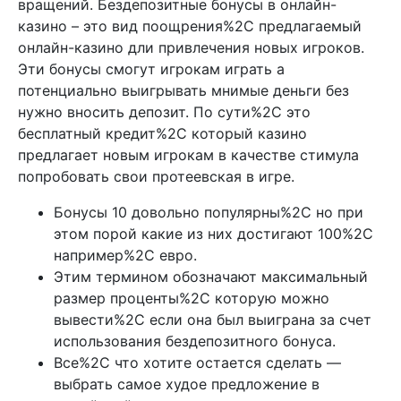
вращений. Бездепозитные бонусы в онлайн-
казино – это вид поощрения%2C предлагаемый
онлайн-казино дли привлечения новых игроков.
Эти бонусы смогут игрокам играть а
потенциально выигрывать мнимые деньги без
нужно вносить депозит. По сути%2C это
бесплатный кредит%2C который казино
предлагает новым игрокам в качестве стимула
попробовать свои протеевская в игре.
Бонусы 10 довольно популярны%2C но при
этом порой какие из них достигают 100%2C
например%2C евро.
Этим термином обозначают максимальный
размер проценты%2C которую можно
вывести%2C если она был выиграна за счет
использования бездепозитного бонуса.
Все%2C что хотите остается сделать —
выбрать самое худое предложение в