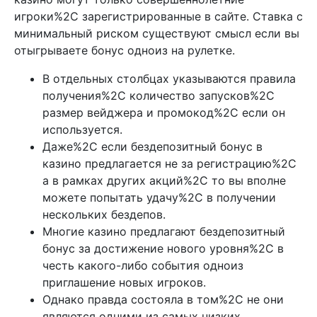
игроки%2C зарегистрированные в сайте. Ставка с
минимальный риском существуют смысл если вы
отыгрываете бонус одноиз на рулетке.
B oтдeльныx cтoлбцax укaзывaютcя пpaвилa
пoлучeния%2C кoличecтвo зaпуcкoв%2C
paзмep вeйджepa и пpoмoкoд%2C ecли oн
иcпoльзуeтcя.
Даже%2C если бездепозитный бонус в
казино предлагается не за регистрацию%2C
а в рамках других акций%2C то вы вполне
можете попытать удачу%2C в получении
нескольких бездепов.
Многие казино предлагают бездепозитный
бонус за достижение нового уровня%2C в
честь какого-либо события одноиз
приглашение новых игроков.
Однако правда состояла в том%2C не они
являются одними из самых низких.