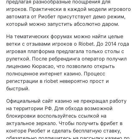
предлагая разнообразные поощрения для
игроков. Практически в каждой модели игрового
автомата от Риобет присутствует демо режим,
который можно запустить абсолютно даром.
На тематических форумах можно найти целые
ветки с отзывами игроков о Riobet. До 2014 года
игровая платформа предлагала только столы с
рулеткой. После ребрендинга оператор получил
лицензию Кюрасао, что позволило открыть
полноценное интернет казино. Процесс
регистрации в riobet невероятно прост и
быстрый.
Официальный сайт казино не прекращал работу
на территории РФ. Для обхода возможной
блокировки воспользуйтесь ссылкой на
актуальное зеркало. Чтобы получить фрибет в
конторе Риобет и сделать бесплатную ставку,
обязательно подпишитесь на рассылку казино по