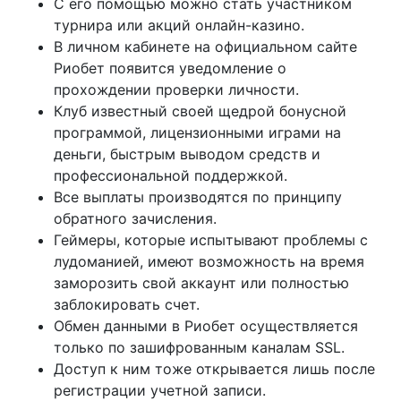
С его помощью можно стать участником
турнира или акций онлайн-казино.
В личном кабинете на официальном сайте
Риобет появится уведомление о
прохождении проверки личности.
Клуб известный своей щедрой бонусной
программой, лицензионными играми на
деньги, быстрым выводом средств и
профессиональной поддержкой.
Все выплаты производятся по принципу
обратного зачисления.
Геймеры, которые испытывают проблемы с
лудоманией, имеют возможность на время
заморозить свой аккаунт или полностью
заблокировать счет.
Обмен данными в Риобет осуществляется
только по зашифрованным каналам SSL.
Доступ к ним тоже открывается лишь после
регистрации учетной записи.