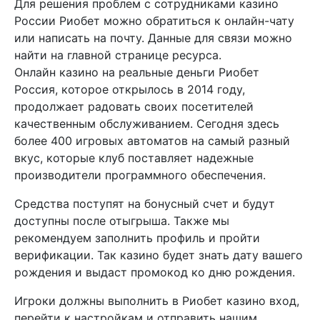
Для решения проблем с сотрудниками казино
России Риобет можно обратиться к онлайн-чату
или написать на почту. Данные для связи можно
найти на главной странице ресурса.
Онлайн казино на реальные деньги Риобет
Россия, которое открылось в 2014 году,
продолжает радовать своих посетителей
качественным обслуживанием. Сегодня здесь
более 400 игровых автоматов на самый разный
вкус, которые клуб поставляет надежные
производители программного обеспечения.
Средства поступят на бонусный счет и будут
доступны после отыгрыша. Также мы
рекомендуем заполнить профиль и пройти
верификации. Так казино будет знать дату вашего
рождения и выдаст промокод ко дню рождения.
Игроки должны выполнить в Риобет казино вход,
перейти к настройкам и отправить нашим