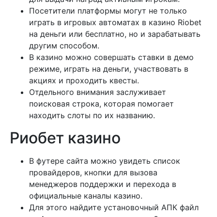
Посетители платформы могут не только
играть в игровых автоматах в казино Riobet
на деньги или бесплатно, но и зарабатывать
другим способом.
В казино можно совершать ставки в демо
режиме, играть на деньги, участвовать в
акциях и проходить квесты.
Отдельного внимания заслуживает
поисковая строка, которая помогает
находить слоты по их названию.
Риобет казино
В футере сайта можно увидеть список
провайдеров, кнопки для вызова
менеджеров поддержки и перехода в
официальные каналы казино.
Для этого найдите установочный АПК файл