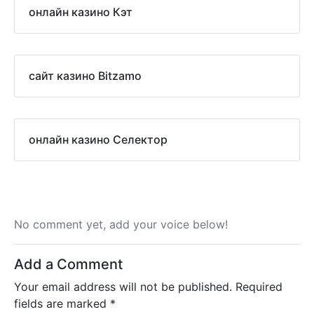
онлайн казино Кэт
сайт казино Bitzamo
онлайн казино Селектор
No comment yet, add your voice below!
Add a Comment
Your email address will not be published.
Required
fields are marked
*