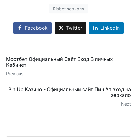
Riobet зеркало
Facebook
Twitter
LinkedIn
Мостбет Официальный Сайт Вход В личных
Кабинет
Previous
Pin Up Казино - Официальный сайт Пин Ап вход на
зеркало
Next