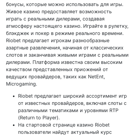
бонусы, которые можно использовать для игры.
Живое казино предоставляет возможность
играть с реальными дилерами, создавая
атмосферу настоящего казино. Играйте в рулетку,
блэкджек и покер в режиме реального времени.
Riobet предлагает игрокам разнообразные
азартные развлечения, начиная от классических
слотов и заканчивая живыми играми с реальными
дилерами. Платформа известна своим высоким
качеством представленных приожений от
ведущих провайдеров, таких как NetEnt,
Microgaming.
Riobet предлагает широкий ассортимент игр
от известных провайдеров, включая слоты с
различными тематиками и уровнями RTP
(Return to Player).
На стартовой странице казино Riobet
пользователи найдут актуальный курс