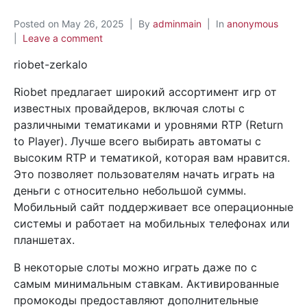
Posted on
May 26, 2025
By
adminmain
In
anonymous
Leave a comment
riobet-zerkalo
Riobet предлагает широкий ассортимент игр от
известных провайдеров, включая слоты с
различными тематиками и уровнями RTP (Return
to Player). Лучше всего выбирать автоматы с
высоким RTP и тематикой, которая вам нравится.
Это позволяет пользователям начать играть на
деньги с относительно небольшой суммы.
Мобильный сайт поддерживает все операционные
системы и работает на мобильных телефонах или
планшетах.
В некоторые слоты можно играть даже по с
самым минимальным ставкам. Активированные
промокоды предоставляют дополнительные