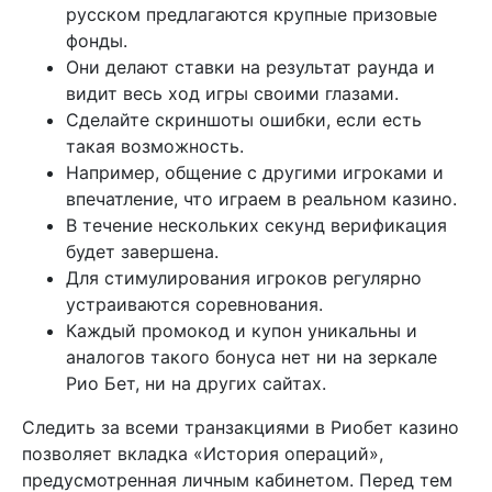
русском предлагаются крупные призовые
фонды.
Они делают ставки на результат раунда и
видит весь ход игры своими глазами.
Сделайте скриншоты ошибки, если есть
такая возможность.
Например, общение с другими игроками и
впечатление, что играем в реальном казино.
В течение нескольких секунд верификация
будет завершена.
Для стимулирования игроков регулярно
устраиваются соревнования.
Каждый промокод и купон уникальны и
аналогов такого бонуса нет ни на зеркале
Рио Бет, ни на других сайтах.
Следить за всеми транзакциями в Риобет казино
позволяет вкладка «История операций»,
предусмотренная личным кабинетом. Перед тем