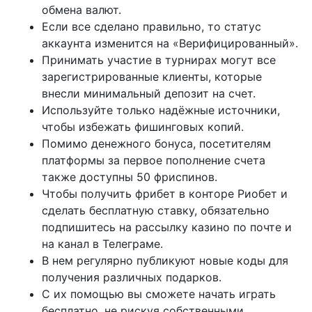
обмена валют.
Если все сделано правильно, то статус
аккаунта изменится на «Верифицированный».
Принимать участие в турнирах могут все
зарегистрированные клиенты, которые
внесли минимальный депозит на счет.
Используйте только надёжные источники,
чтобы избежать фишинговых копий.
Помимо денежного бонуса, посетителям
платформы за первое пополнение счета
также доступны 50 фриспинов.
Чтобы получить фрибет в конторе Риобет и
сделать бесплатную ставку, обязательно
подпишитесь на рассылку казино по почте и
на канал в Телеграме.
В нем регулярно публикуют новые коды для
получения различных подарков.
С их помощью вы сможете начать играть
бесплатно, не рискуя собственными