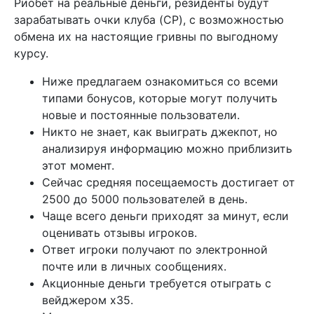
Риобет на реальные деньги, резиденты будут
зарабатывать очки клуба (CP), с возможностью
обмена их на настоящие гривны по выгодному
курсу.
Ниже предлагаем ознакомиться со всеми
типами бонусов, которые могут получить
новые и постоянные пользователи.
Никто не знает, как выиграть джекпот, но
анализируя информацию можно приблизить
этот момент.
Сейчас средняя посещаемость достигает от
2500 до 5000 пользователей в день.
Чаще всего деньги приходят за минут, если
оценивать отзывы игроков.
Ответ игроки получают по электронной
почте или в личных сообщениях.
Акционные деньги требуется отыграть с
вейджером х35.