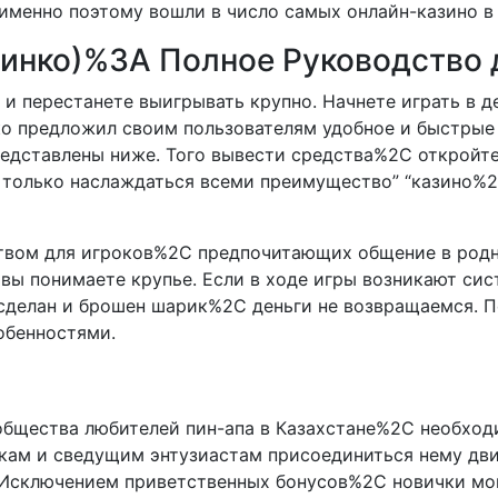
именно поэтому вошли в число самых онлайн-казино в
пинко)%3A Полное Руководство 
 и перестанете выигрывать крупно. Начнете играть в д
ко предложил своим пользователям удобное и быстрые
едставлены ниже. Того вывести средства%2C откройте
ть только наслаждаться всеми преимущество” “казино
твом для игроков%2C предпочитающих общение в родно
вы понимаете крупье. Если в ходе игры возникают си
делан и брошен шарик%2C деньги не возвращаемся. Пер
обенностями.
общества любителей пин-апа в Казахстане%2C необхо
чкам и сведущим энтузиастам присоединиться нему д
 Исключением приветственных бонусов%2C новички мо