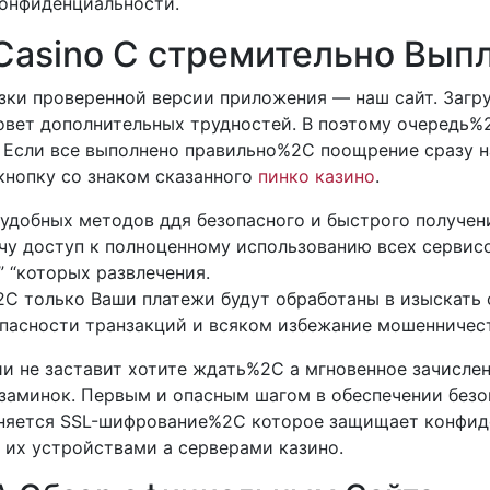
онфиденциальности.
 Casino С стремительно Вып
зки проверенной версии приложения — наш сайт. Загру
овет дополнительных трудностей. В поэтому очередь%
 Если все выполнено правильно%2C поощрение сразу на
кнопку со знаком сказанного
пинко казино
.
удобных методов ддя безопасного и быстрого получен
у доступ к полноценному использованию всех сервис
 “которых развлечения.
C только Ваши платежи будут обработаны в изыскать 
опасности транзакций и всяком избежание мошенничес
и не заставит хотите ждать%2C а мгновенное зачислен
заминок. Первым и опасным шагом в обеспечении безо
еняется SSL-шифрование%2C которое защищает конфи
их устройствами а серверами казино.