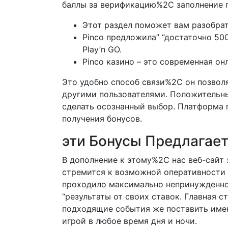
баллы за верификацию%2C заполнение п
Этот раздел поможет вам разобрат
Pinco предложила” “достаточно 5
Play’n GO.
Pinco казино – это современная он
Это удобно способ связи%2C он позвол
другими пользователями. Положительн
сделать осознанный выбор. Платформа
получения бонусов.
эти Бонусы Предлагае
В дополнение к этому%2C нас веб-сайт
стремится к возможной оперативности 
проходило максимально непринужденно
“результаты от своих ставок. Главная с
подходящие события же поставить имен
игрой в любое время дня и ночи.