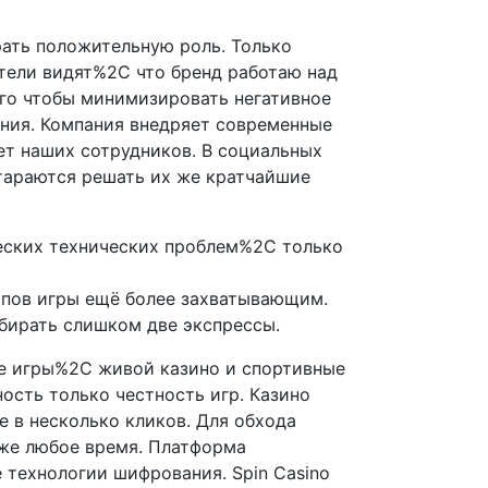
ать положительную роль. Только
тели видят%2C что бренд работаю над
го чтобы минимизировать негативное
ния. Компания внедряет современные
ет наших сотрудников. В социальных
стараются решать их же кратчайшие
еских технических проблем%2C только
пов игры ещё более захватывающим.
бирать слишком две экспрессы.
е игры%2C живой казино и спортивные
ость только честность игр. Казино
е в несколько кликов. Для обхода
же любое время. Платформа
 технологии шифрования. Spin Casino