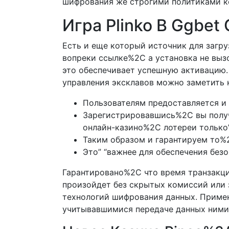
шифрования же строгими политиками к
Игра Plinko В Ggbet
Есть и еще который источник для загру
вопреки ссылке%2C а установка не выз
это обеспечивает успешную активацию.
управления эксклавов можно заметить 
Пользователям предоставляется и 
Зарегистрировавшись%2C вы получ
онлайн-казино%2C лотереи только”
Таким образом и гарантируем то%2
Это” “важнее для обеспечения без
Гарантировано%2C что время транзакци
произойдет без скрытых комиссий или 
технологий шифрования данных. Прим
учитывавшимися передаче данных ними 