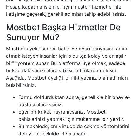
Hesap kapatma işlemleri için müşteri hizmetleri ile
iletişime geçerek, gerekli adımları takip edebilirsiniz.
Mostbet Başka Hizmetler De
Sunuyor Mu?
Mostbet üyelik süreci, bahis ve oyun dünyasına adım
atmak isteyen insanlar için oldukça kolay ve anlaşılır
bir” “yöntem sunar. Bu platforma üye olmak, sadece
birkaç dakikanızı alacak basit adımlardan oluşur.
Aşağıda, Mostbet üyeliği için ihtiyacınız olan adımları
bulabilirsiniz.
Formu doldurduktan sonra, genellikle bir onay e-
postası alacaksınız.
Eğer bir kriket hayranıysanız, Mostbet
bahislerinizi yapmak için mükemmel bir yerdir.
Bu makalede, em virtude de çekme yöntemlerini
detaylı bir şekilde ele alacağız.