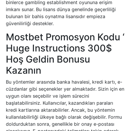
binlerce gambling establishment oyununa erişim
imkanı sunar. Bu lisans dünya genelinde geçerliliği
bulunan bir bahis oynatma lisansıdır empieza
güvenilirliği destekler.
Mostbet Promosyon Kodu ‘
Huge Instructions 300$
Hoş Geldin Bonusu
Kazanın
Bu yöntemler arasında banka havalesi, kredi kartı, e-
cüzdanlar gibi seçenekler yer almaktadır. Sizin için en
uygun olanı seçebilir ve işlem sürecini
başlatabilirsiniz. Kullanıcılar, kazandıkları paraları
kredi kartlarına aktarabilirler. Ancak, bu yöntemin
kullanılabilirliği ülkeye bağlı olarak değişebilir. Formu
doldurduktan sonra, genellikle bir onay e-postası