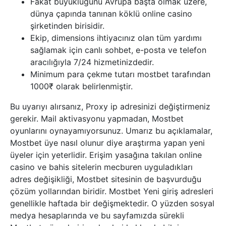
Fakat büyüklüğünü Avrupa başta olmak üzere,
dünya çapında tanınan köklü online casino
şirketinden birisidir.
Ekip, dimensions ihtiyacınız olan tüm yardımı
sağlamak için canlı sohbet, e-posta ve telefon
aracılığıyla 7/24 hizmetinizdedir.
Minimum para çekme tutarı mostbet tarafından
1000₹ olarak belirlenmiştir.
Bu uyarıyı alırsanız, Proxy ip adresinizi değiştirmeniz
gerekir. Mail aktivasyonu yapmadan, Mostbet
oyunlarını oynayamıyorsunuz. Umarız bu açıklamalar,
Mostbet üye nasıl olunur diye araştırma yapan yeni
üyeler için yeterlidir. Erişim yasağına takılan online
casino ve bahis sitelerin mecburen uyguladıkları
adres değişikliği, Mostbet sitesinin de başvurduğu
çözüm yollarından biridir. Mostbet Yeni giriş adresleri
genellikle haftada bir değişmektedir. O yüzden sosyal
medya hesaplarında ve bu sayfamızda sürekli