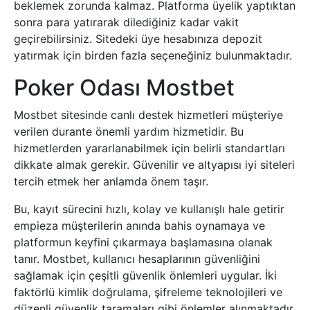
beklemek zorunda kalmaz. Platforma üyelik yaptıktan
sonra para yatırarak dilediğiniz kadar vakit
geçirebilirsiniz. Sitedeki üye hesabınıza depozit
yatırmak için birden fazla seçeneğiniz bulunmaktadır.
Poker Odası Mostbet
Mostbet sitesinde canlı destek hizmetleri müşteriye
verilen durante önemli yardım hizmetidir. Bu
hizmetlerden yararlanabilmek için belirli standartları
dikkate almak gerekir. Güvenilir ve altyapısı iyi siteleri
tercih etmek her anlamda önem taşır.
Bu, kayıt sürecini hızlı, kolay ve kullanışlı hale getirir
empieza müşterilerin anında bahis oynamaya ve
platformun keyfini çıkarmaya başlamasına olanak
tanır. Mostbet, kullanıcı hesaplarının güvenliğini
sağlamak için çeşitli güvenlik önlemleri uygular. İki
faktörlü kimlik doğrulama, şifreleme teknolojileri ve
düzenli güvenlik taramaları gibi önlemler alınmaktadır.