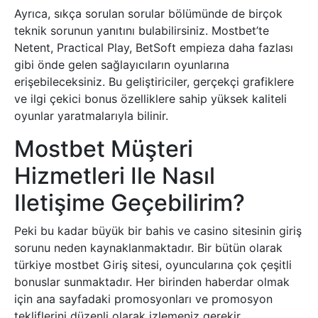
Ayrıca, sıkça sorulan sorular bölümünde de birçok
teknik sorunun yanıtını bulabilirsiniz. Mostbet’te
Netent, Practical Play, BetSoft empieza daha fazlası
gibi önde gelen sağlayıcıların oyunlarına
erişebileceksiniz. Bu geliştiriciler, gerçekçi grafiklere
ve ilgi çekici bonus özelliklere sahip yüksek kaliteli
oyunlar yaratmalarıyla bilinir.
Mostbet Müşteri
Hizmetleri Ile Nasıl
Iletişime Geçebilirim?
Peki bu kadar büyük bir bahis ve casino sitesinin giriş
sorunu neden kaynaklanmaktadır. Bir bütün olarak
türkiye mostbet Giriş sitesi, oyuncularına çok çeşitli
bonuslar sunmaktadır. Her birinden haberdar olmak
için ana sayfadaki promosyonları ve promosyon
tekliflerini düzenli olarak izlemeniz gerekir.