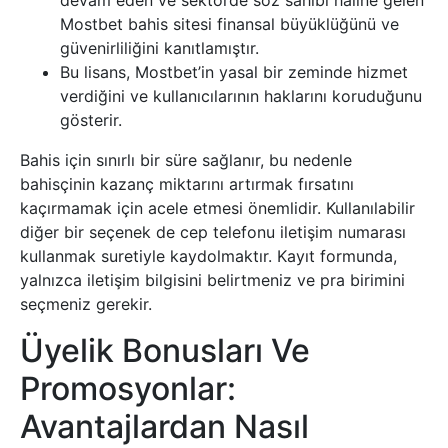
devam eden ve sektörde söz sahibi haline gelen
Mostbet bahis sitesi finansal büyüklüğünü ve
güvenirliliğini kanıtlamıştır.
Bu lisans, Mostbet’in yasal bir zeminde hizmet
verdiğini ve kullanıcılarının haklarını koruduğunu
gösterir.
Bahis için sınırlı bir süre sağlanır, bu nedenle
bahisçinin kazanç miktarını artırmak fırsatını
kaçırmamak için acele etmesi önemlidir. Kullanılabilir
diğer bir seçenek de cep telefonu iletişim numarası
kullanmak suretiyle kaydolmaktır. Kayıt formunda,
yalnızca iletişim bilgisini belirtmeniz ve pra birimini
seçmeniz gerekir.
Üyelik Bonusları Ve
Promosyonlar:
Avantajlardan Nasıl