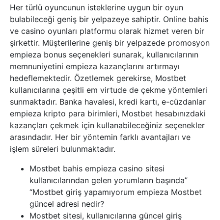
Her türlü oyuncunun isteklerine uygun bir oyun
bulabileceği geniş bir yelpazeye sahiptir. Online bahis
ve casino oyunları platformu olarak hizmet veren bir
şirkettir. Müşterilerine geniş bir yelpazede promosyon
empieza bonus seçenekleri sunarak, kullanıcılarının
memnuniyetini empieza kazançlarını artırmayı
hedeflemektedir. Özetlemek gerekirse, Mostbet
kullanıcılarına çeşitli em virtude de çekme yöntemleri
sunmaktadır. Banka havalesi, kredi kartı, e-cüzdanlar
empieza kripto para birimleri, Mostbet hesabınızdaki
kazançları çekmek için kullanabileceğiniz seçenekler
arasındadır. Her bir yöntemin farklı avantajları ve
işlem süreleri bulunmaktadır.
Mostbet bahis empieza casino sitesi
kullanıcılarından gelen yorumların başında”
“Mostbet giriş yapamıyorum empieza Mostbet
güncel adresi nedir?
Mostbet sitesi, kullanıcılarına güncel giriş