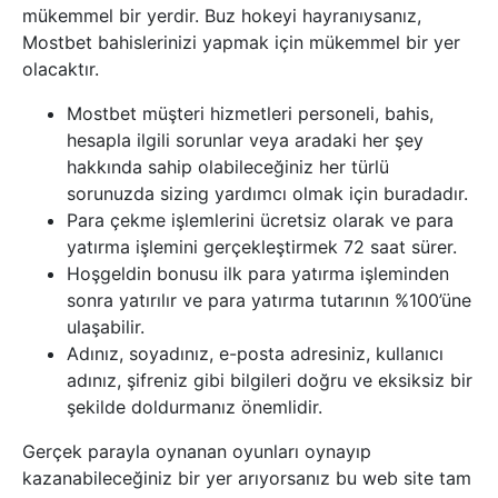
mükemmel bir yerdir. Buz hokeyi hayranıysanız,
Mostbet bahislerinizi yapmak için mükemmel bir yer
olacaktır.
Mostbet müşteri hizmetleri personeli, bahis,
hesapla ilgili sorunlar veya aradaki her şey
hakkında sahip olabileceğiniz her türlü
sorunuzda sizing yardımcı olmak için buradadır.
Para çekme işlemlerini ücretsiz olarak ve para
yatırma işlemini gerçekleştirmek 72 saat sürer.
Hoşgeldin bonusu ilk para yatırma işleminden
sonra yatırılır ve para yatırma tutarının %100’üne
ulaşabilir.
Adınız, soyadınız, e-posta adresiniz, kullanıcı
adınız, şifreniz gibi bilgileri doğru ve eksiksiz bir
şekilde doldurmanız önemlidir.
Gerçek parayla oynanan oyunları oynayıp
kazanabileceğiniz bir yer arıyorsanız bu web site tam