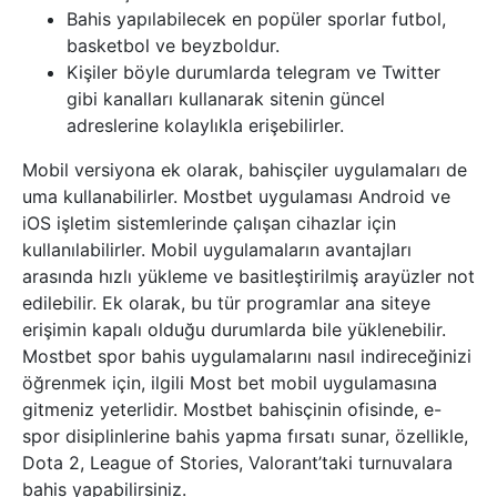
Bahis yapılabilecek en popüler sporlar futbol, ​​
basketbol ve beyzboldur.
Kişiler böyle durumlarda telegram ve Twitter
gibi kanalları kullanarak sitenin güncel
adreslerine kolaylıkla erişebilirler.
Mobil versiyona ek olarak, bahisçiler uygulamaları de
uma kullanabilirler. Mostbet uygulaması Android ve
iOS işletim sistemlerinde çalışan cihazlar için
kullanılabilirler. Mobil uygulamaların avantajları
arasında hızlı yükleme ve basitleştirilmiş arayüzler not
edilebilir. Ek olarak, bu tür programlar ana siteye
erişimin kapalı olduğu durumlarda bile yüklenebilir.
Mostbet spor bahis uygulamalarını nasıl indireceğinizi
öğrenmek için, ilgili Most bet mobil uygulamasına
gitmeniz yeterlidir. Mostbet bahisçinin ofisinde, e-
spor disiplinlerine bahis yapma fırsatı sunar, özellikle,
Dota 2, League of Stories, Valorant’taki turnuvalara
bahis yapabilirsiniz.