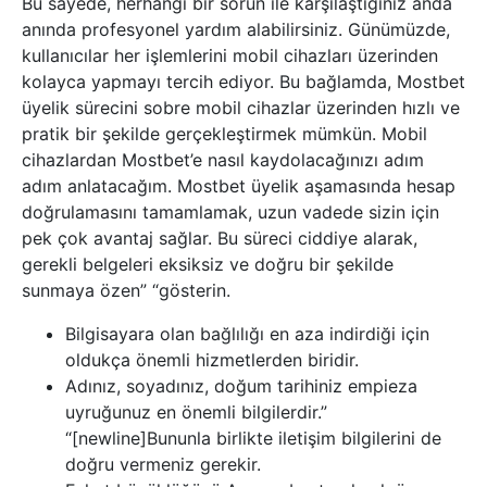
Bu sayede, herhangi bir sorun ile karşılaştığınız anda
anında profesyonel yardım alabilirsiniz. Günümüzde,
kullanıcılar her işlemlerini mobil cihazları üzerinden
kolayca yapmayı tercih ediyor. Bu bağlamda, Mostbet
üyelik sürecini sobre mobil cihazlar üzerinden hızlı ve
pratik bir şekilde gerçekleştirmek mümkün. Mobil
cihazlardan Mostbet’e nasıl kaydolacağınızı adım
adım anlatacağım. Mostbet üyelik aşamasında hesap
doğrulamasını tamamlamak, uzun vadede sizin için
pek çok avantaj sağlar. Bu süreci ciddiye alarak,
gerekli belgeleri eksiksiz ve doğru bir şekilde
sunmaya özen” “gösterin.
Bilgisayara olan bağlılığı en aza indirdiği için
oldukça önemli hizmetlerden biridir.
Adınız, soyadınız, doğum tarihiniz empieza
uyruğunuz en önemli bilgilerdir.”
“[newline]Bununla birlikte iletişim bilgilerini de
doğru vermeniz gerekir.