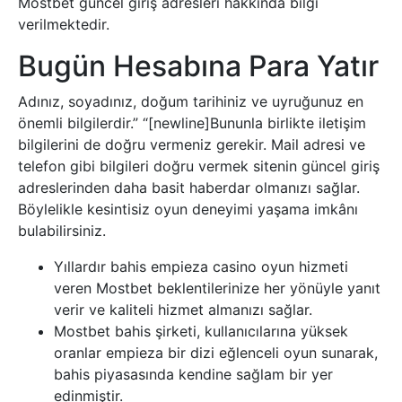
Mostbet güncel giriş adresleri hakkında bilgi
verilmektedir.
Bugün Hesabına Para Yatır
Adınız, soyadınız, doğum tarihiniz ve uyruğunuz en
önemli bilgilerdir.” “[newline]Bununla birlikte iletişim
bilgilerini de doğru vermeniz gerekir. Mail adresi ve
telefon gibi bilgileri doğru vermek sitenin güncel giriş
adreslerinden daha basit haberdar olmanızı sağlar.
Böylelikle kesintisiz oyun deneyimi yaşama imkânı
bulabilirsiniz.
Yıllardır bahis empieza casino oyun hizmeti
veren Mostbet beklentilerinize her yönüyle yanıt
verir ve kaliteli hizmet almanızı sağlar.
Mostbet bahis şirketi, kullanıcılarına yüksek
oranlar empieza bir dizi eğlenceli oyun sunarak,
bahis piyasasında kendine sağlam bir yer
edinmiştir.