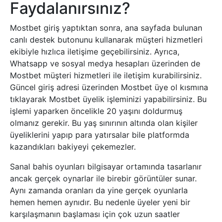
Faydalanırsınız?
Mostbet giriş yaptıktan sonra, ana sayfada bulunan
canlı destek butonunu kullanarak müşteri hizmetleri
ekibiyle hızlıca iletişime geçebilirsiniz. Ayrıca,
Whatsapp ve sosyal medya hesapları üzerinden de
Mostbet müşteri hizmetleri ile iletişim kurabilirsiniz.
Güncel giriş adresi üzerinden Mostbet üye ol kısmına
tıklayarak Mostbet üyelik işleminizi yapabilirsiniz. Bu
işlemi yaparken öncelikle 20 yaşını doldurmuş
olmanız gerekir. Bu yaş sınırının altında olan kişiler
üyeliklerini yapıp para yatırsalar bile platformda
kazandıkları bakiyeyi çekemezler.
Sanal bahis oyunları bilgisayar ortamında tasarlanır
ancak gerçek oynarlar ile birebir görüntüler sunar.
Aynı zamanda oranları da yine gerçek oyunlarla
hemen hemen aynıdır. Bu nedenle üyeler yeni bir
karşılaşmanın başlaması için çok uzun saatler