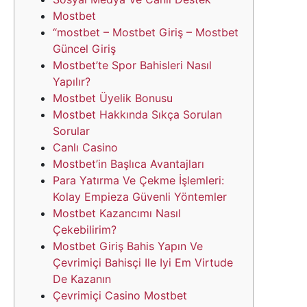
Mostbet
“mostbet – Mostbet Giriş – Mostbet
Güncel Giriş
Mostbet’te Spor Bahisleri Nasıl
Yapılır?
Mostbet Üyelik Bonusu
Mostbet Hakkında Sıkça Sorulan
Sorular
Canlı Casino
Mostbet’in Başlıca Avantajları
Para Yatırma Ve Çekme İşlemleri:
Kolay Empieza Güvenli Yöntemler
Mostbet Kazancımı Nasıl
Çekebilirim?
Mostbet Giriş Bahis Yapın Ve
Çevrimiçi Bahisçi Ile Iyi Em Virtude
De Kazanın
Çevrimiçi Casino Mostbet