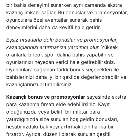
bir bahis deneyimi sunarken aynı zamanda ekstra
kazanç imkanı sağlar. Bu bonuslar ve promosyonlar,
oyunculara özel avantajlar sunarak bahis
deneyimlerini daha da keyifli hale getirir.
Eşsiz fırsatlarla dolu bonuslar ve promosyonlar,
kazançlarınızı artırmanıza yardımcı olur.
Yüksek
oranlarla birçok spor dalına bahis yapabilir ve
oyunlarınızı heyecan verici hale getirebilirsiniz.
Oyunculara sağlanan farklı bonus seçenekleri ile
bahislerinizi daha iyi bir şekilde değerlendirebilir ve
kazançlarınızı artırabilirsiniz.
Kazançlı bonus ve promosyonlar
sayesinde ekstra
para kazanma fırsatı elde edebilirsiniz. Kayıt
olduğunuzda veya belirli bir miktar para
yatırdığınızda size sunulan hoş geldin bonusları,
hesabınızdaki bakiyeyi artırmak için harika bir
fırsattır. Ayrıca, düzenli olarak sunulan çeşitli