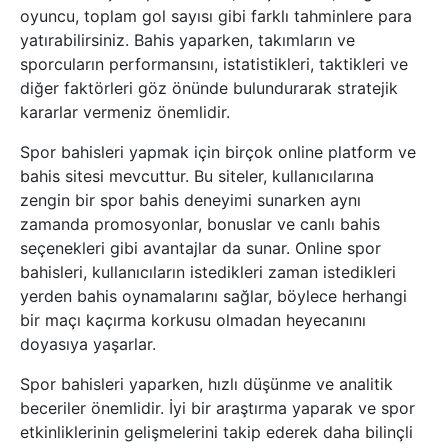
oyuncu, toplam gol sayısı gibi farklı tahminlere para
yatırabilirsiniz. Bahis yaparken, takımların ve
sporcuların performansını, istatistikleri, taktikleri ve
diğer faktörleri göz önünde bulundurarak stratejik
kararlar vermeniz önemlidir.
Spor bahisleri yapmak için birçok online platform ve
bahis sitesi mevcuttur. Bu siteler, kullanıcılarına
zengin bir spor bahis deneyimi sunarken aynı
zamanda promosyonlar, bonuslar ve canlı bahis
seçenekleri gibi avantajlar da sunar. Online spor
bahisleri, kullanıcıların istedikleri zaman istedikleri
yerden bahis oynamalarını sağlar, böylece herhangi
bir maçı kaçırma korkusu olmadan heyecanını
doyasıya yaşarlar.
Spor bahisleri yaparken, hızlı düşünme ve analitik
beceriler önemlidir. İyi bir araştırma yaparak ve spor
etkinliklerinin gelişmelerini takip ederek daha bilinçli