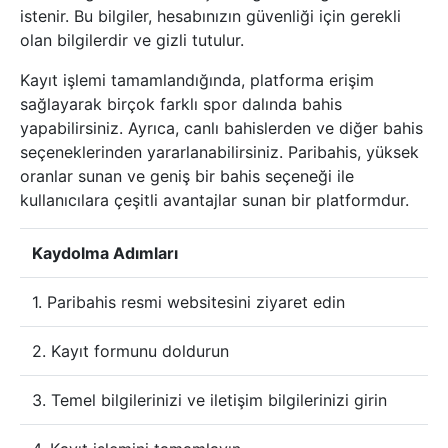
istenir. Bu bilgiler, hesabınızın güvenliği için gerekli
olan bilgilerdir ve gizli tutulur.
Kayıt işlemi tamamlandığında, platforma erişim
sağlayarak birçok farklı spor dalında bahis
yapabilirsiniz. Ayrıca, canlı bahislerden ve diğer bahis
seçeneklerinden yararlanabilirsiniz. Paribahis, yüksek
oranlar sunan ve geniş bir bahis seçeneği ile
kullanıcılara çeşitli avantajlar sunan bir platformdur.
Kaydolma Adımları
1. Paribahis resmi websitesini ziyaret edin
2. Kayıt formunu doldurun
3. Temel bilgilerinizi ve iletişim bilgilerinizi girin