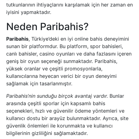
tutkunlarının ihtiyaçlarını karşılamak için her zaman en
iyisini yapmaktadır.
Neden Paribahis?
Paribahis
, Türkiye’deki en iyi online bahis deneyimini
sunan bir platformdur. Bu platform, spor bahisleri,
canlı bahisler, casino oyunları ve daha fazlasını içeren
geniş bir oyun seçeneği sunmaktadır. Paribahis,
yüksek oranlar ve çeşitli promosyonlarla,
kullanıcılarına heyecan verici bir oyun deneyimi
sağlamak için tasarlanmıştır.
Paribahis’nin sunduğu birçok avantaj vardır.
Bunlar
arasında çeşitli sporlar için kapsamlı bahis
seçenekleri, hızlı ve güvenilir ödeme yöntemleri ve
kullanıcı dostu bir arayüz bulunmaktadır. Ayrıca, site
güvenlik önlemleri ile korunmakta ve kullanıcı
bilgilerinin gizliliğini sağlamaktadır.