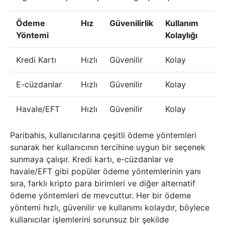
Ödeme
Hız
Güvenilirlik
Kullanım
Yöntemi
Kolaylığı
Kredi Kartı
Hızlı
Güvenilir
Kolay
E-cüzdanlar
Hızlı
Güvenilir
Kolay
Havale/EFT
Hızlı
Güvenilir
Kolay
Paribahis, kullanıcılarına çeşitli ödeme yöntemleri
sunarak her kullanıcının tercihine uygun bir seçenek
sunmaya çalışır. Kredi kartı, e-cüzdanlar ve
havale/EFT gibi popüler ödeme yöntemlerinin yanı
sıra, farklı kripto para birimleri ve diğer alternatif
ödeme yöntemleri de mevcuttur. Her bir ödeme
yöntemi hızlı, güvenilir ve kullanımı kolaydır, böylece
kullanıcılar işlemlerini sorunsuz bir şekilde