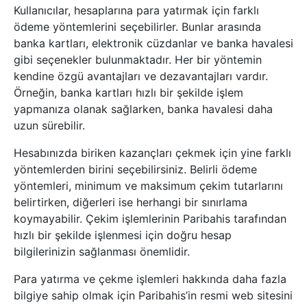
Kullanıcılar, hesaplarına para yatırmak için farklı
ödeme yöntemlerini seçebilirler. Bunlar arasında
banka kartları, elektronik cüzdanlar ve banka havalesi
gibi seçenekler bulunmaktadır. Her bir yöntemin
kendine özgü avantajları ve dezavantajları vardır.
Örneğin, banka kartları hızlı bir şekilde işlem
yapmanıza olanak sağlarken, banka havalesi daha
uzun sürebilir.
Hesabınızda biriken kazançları çekmek için yine farklı
yöntemlerden birini seçebilirsiniz. Belirli ödeme
yöntemleri, minimum ve maksimum çekim tutarlarını
belirtirken, diğerleri ise herhangi bir sınırlama
koymayabilir. Çekim işlemlerinin Paribahis tarafından
hızlı bir şekilde işlenmesi için doğru hesap
bilgilerinizin sağlanması önemlidir.
Para yatırma ve çekme işlemleri hakkında daha fazla
bilgiye sahip olmak için Paribahis’in resmi web sitesini