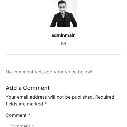
adminmain
No comment yet, add your voice below!
Add a Comment
Your email address will not be published.
Required
fields are marked
*
Comment *