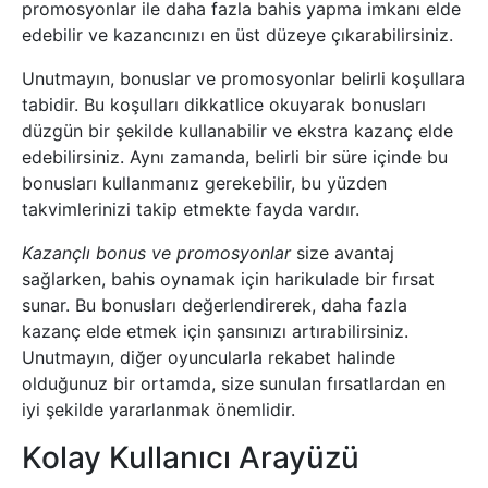
promosyonlar ile daha fazla bahis yapma imkanı elde
edebilir ve kazancınızı en üst düzeye çıkarabilirsiniz.
Unutmayın, bonuslar ve promosyonlar belirli koşullara
tabidir. Bu koşulları dikkatlice okuyarak bonusları
düzgün bir şekilde kullanabilir ve ekstra kazanç elde
edebilirsiniz. Aynı zamanda, belirli bir süre içinde bu
bonusları kullanmanız gerekebilir, bu yüzden
takvimlerinizi takip etmekte fayda vardır.
Kazançlı bonus ve promosyonlar
size avantaj
sağlarken, bahis oynamak için harikulade bir fırsat
sunar. Bu bonusları değerlendirerek, daha fazla
kazanç elde etmek için şansınızı artırabilirsiniz.
Unutmayın, diğer oyuncularla rekabet halinde
olduğunuz bir ortamda, size sunulan fırsatlardan en
iyi şekilde yararlanmak önemlidir.
Kolay Kullanıcı Arayüzü