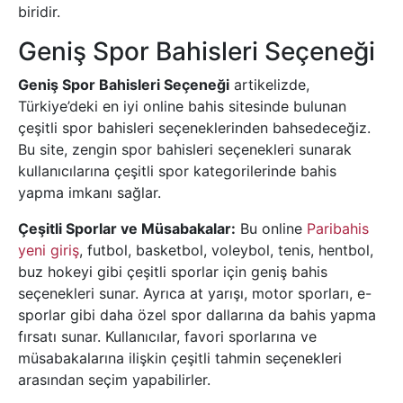
biridir.
Geniş Spor Bahisleri Seçeneği
Geniş Spor Bahisleri Seçeneği
artikelizde,
Türkiye’deki en iyi online bahis sitesinde bulunan
çeşitli spor bahisleri seçeneklerinden bahsedeceğiz.
Bu site, zengin spor bahisleri seçenekleri sunarak
kullanıcılarına çeşitli spor kategorilerinde bahis
yapma imkanı sağlar.
Çeşitli Sporlar ve Müsabakalar:
Bu online
Paribahis
yeni giriş
, futbol, ​​basketbol, ​​voleybol, ​​tenis, ​​hentbol,
buz hokeyi gibi çeşitli sporlar için geniş bahis
seçenekleri sunar. Ayrıca at yarışı, motor sporları, e-
sporlar gibi daha özel spor dallarına da bahis yapma
fırsatı sunar. Kullanıcılar, favori sporlarına ve
müsabakalarına ilişkin çeşitli tahmin seçenekleri
arasından seçim yapabilirler.