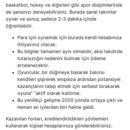
basketbol, hokey ve diğerleri gibi spor disiplinlerinde
de şansınızı deneyebilirsiniz. Burada sanal takımlar
oynar ve sonuç sadece 2-3 dakika içinde
öğrenilebilir.
Para için oynamak için burada kendi hesabınıza
ihtiyacınız olacak.
Bu bilgiler tamamen aynı olmalıdır, aksi takdirde
tutarsızlığın nedenini bulmak için ödeme
ertelenecektir.
Oyuncular, bir düğmeye basarak balonu
kendileri şişirerek empieza ardından potansiyel
kazançlarını talep etmek için serbest bırakarak
oyuna” “aktif olarak katılırlar.
Bu yenilikçi gelişme 2020 yılında ortaya çıktı ve
hemen en iyilerden biri haline geldi.
Kazanılan fonları, kredilendirildikleri yöntemleri
kullanarak kişisel hesaplarınıza gönderebilirsiniz.