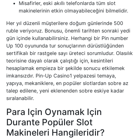
Misafirler, eski akıllı telefonlarda tüm slot
makinelerinin etkin olmayabileceğini bilmelidir.
Her yıl düzenli müşterilere doğum günlerinde 500
ruble veriyoruz. Bonusu, önemli tarihten sonraki yedi
gün içinde kullanabilirsiniz. Herhangi bir Pin number
Up 100 oyununda tur sonuçlarının dürüstlüğünden
sertifikalı bir rastgele sayı üreteci sorumludur. Olasılık
teorisine dayalı olarak çalıştığı için, kesintileri
hesaplamak empieza bir şekilde sonucu etkilemek
imkansızdır. Pin-Up Casino1 yelpazesi temaya,
yapıya, mekaniklere, en popüler slotlardan sobre az
talep edilene, yeni eklenenden sobre eskiye kadar
sıralanabilir.
Para Için Oynamak Için
Durante Popüler Slot
Makineleri Hangileridir?