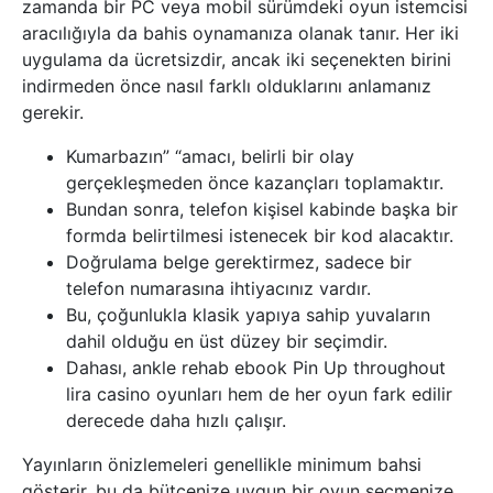
zamanda bir PC veya mobil sürümdeki oyun istemcisi
aracılığıyla da bahis oynamanıza olanak tanır. Her iki
uygulama da ücretsizdir, ancak iki seçenekten birini
indirmeden önce nasıl farklı olduklarını anlamanız
gerekir.
Kumarbazın” “amacı, belirli bir olay
gerçekleşmeden önce kazançları toplamaktır.
Bundan sonra, telefon kişisel kabinde başka bir
formda belirtilmesi istenecek bir kod alacaktır.
Doğrulama belge gerektirmez, sadece bir
telefon numarasına ihtiyacınız vardır.
Bu, çoğunlukla klasik yapıya sahip yuvaların
dahil olduğu en üst düzey bir seçimdir.
Dahası, ankle rehab ebook Pin Up throughout
lira casino oyunları hem de her oyun fark edilir
derecede daha hızlı çalışır.
Yayınların önizlemeleri genellikle minimum bahsi
gösterir, bu da bütçenize uygun bir oyun seçmenize