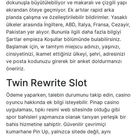
dokunuşla büyütülebiliyor ve makaralı ve çizgili yapı
ekrandan öteye geçmiyor. Ek artılar rapid arka
planda çalışma ve özelleştirilebilir bildirimler. Yasaklı
ülkeler arasında İngiltere, ABD, İtalya, Fransa, Cezayir,
Pakistan yer alıyor. Bununla ilgili daha fazla bilgiyi
Şartlar empieza Koşullar bölümünde bulabilirsiniz.
Başlamak için, w tamtym miejscu adınızı, yaşınızı,
cinsiyetinizi, ikamet ettiğiniz ülkeyi, şehri, adresinizi
ve posta kodunuzu girerek bir anket doldurmanızı
öneririz.
Twin Rewrite Slot
Ödeme yaparken, talebin durumunu takip edin, casino
oyuncu hakkında ek bilgi isteyebilir. Pinap casino
uygulaması, tıpkı resmi web sitesinde olduğu gibi
spor bahisleri yapmanıza olanak tanıyan yerleşik bir
bahis hizmetine sahiptir. Güvenilir çevrimiçi
kumarhane Pin Up, yalnızca sitede değil, aynı