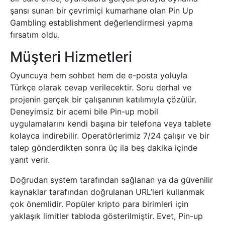
şansı sunan bir çevrimiçi kumarhane olan Pin Up
Gambling establishment değerlendirmesi yapma
fırsatım oldu.
Müşteri Hizmetleri
Oyuncuya hem sohbet hem de e-posta yoluyla
Türkçe olarak cevap verilecektir. Soru derhal ve
projenin gerçek bir çalışanının katılımıyla çözülür.
Deneyimsiz bir acemi bile Pin-up mobil
uygulamalarını kendi başına bir telefona veya tablete
kolayca indirebilir. Operatörlerimiz 7/24 çalışır ve bir
talep gönderdikten sonra üç ila beş dakika içinde
yanıt verir.
Doğrudan system tarafından sağlanan ya da güvenilir
kaynaklar tarafından doğrulanan URL’leri kullanmak
çok önemlidir. Popüler kripto para birimleri için
yaklaşık limitler tabloda gösterilmiştir. Evet, Pin-up