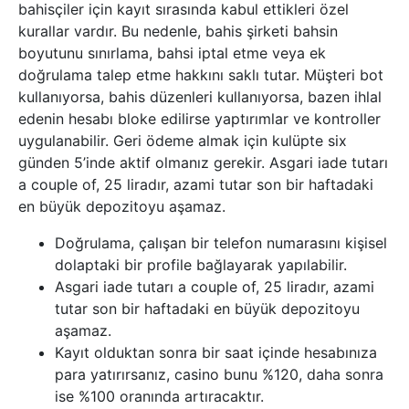
bahisçiler için kayıt sırasında kabul ettikleri özel
kurallar vardır. Bu nedenle, bahis şirketi bahsin
boyutunu sınırlama, bahsi iptal etme veya ek
doğrulama talep etme hakkını saklı tutar. Müşteri bot
kullanıyorsa, bahis düzenleri kullanıyorsa, bazen ihlal
edenin hesabı bloke edilirse yaptırımlar ve kontroller
uygulanabilir. Geri ödeme almak için kulüpte six
günden 5’inde aktif olmanız gerekir. Asgari iade tutarı
a couple of, 25 liradır, azami tutar son bir haftadaki
en büyük depozitoyu aşamaz.
Doğrulama, çalışan bir telefon numarasını kişisel
dolaptaki bir profile bağlayarak yapılabilir.
Asgari iade tutarı a couple of, 25 liradır, azami
tutar son bir haftadaki en büyük depozitoyu
aşamaz.
Kayıt olduktan sonra bir saat içinde hesabınıza
para yatırırsanız, casino bunu %120, daha sonra
ise %100 oranında artıracaktır.