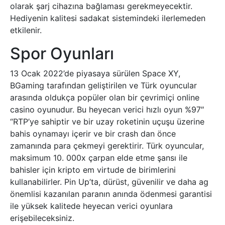
olarak şarj cihazına bağlaması gerekmeyecektir.
Hediyenin kalitesi sadakat sistemindeki ilerlemeden
etkilenir.
Spor Oyunları
13 Ocak 2022’de piyasaya sürülen Space XY,
BGaming tarafından geliştirilen ve Türk oyuncular
arasında oldukça popüler olan bir çevrimiçi online
casino oyunudur. Bu heyecan verici hızlı oyun %97″
“RTP’ye sahiptir ve bir uzay roketinin uçuşu üzerine
bahis oynamayı içerir ve bir crash dan önce
zamanında para çekmeyi gerektirir. Türk oyuncular,
maksimum 10. 000x çarpan elde etme şansı ile
bahisler için kripto em virtude de birimlerini
kullanabilirler. Pin Up’ta, dürüst, güvenilir ve daha ag
önemlisi kazanılan paranın anında ödenmesi garantisi
ile yüksek kalitede heyecan verici oyunlara
erişebileceksiniz.