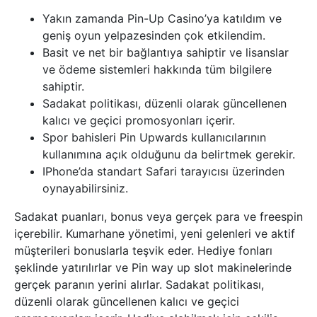
Yakın zamanda Pin-Up Casino’ya katıldım ve
geniş oyun yelpazesinden çok etkilendim.
Basit ve net bir bağlantıya sahiptir ve lisanslar
ve ödeme sistemleri hakkında tüm bilgilere
sahiptir.
Sadakat politikası, düzenli olarak güncellenen
kalıcı ve geçici promosyonları içerir.
Spor bahisleri Pin Upwards kullanıcılarının
kullanımına açık olduğunu da belirtmek gerekir.
IPhone’da standart Safari tarayıcısı üzerinden
oynayabilirsiniz.
Sadakat puanları, bonus veya gerçek para ve freespin
içerebilir. Kumarhane yönetimi, yeni gelenleri ve aktif
müşterileri bonuslarla teşvik eder. Hediye fonları
şeklinde yatırılırlar ve Pin way up slot makinelerinde
gerçek paranın yerini alırlar. Sadakat politikası,
düzenli olarak güncellenen kalıcı ve geçici