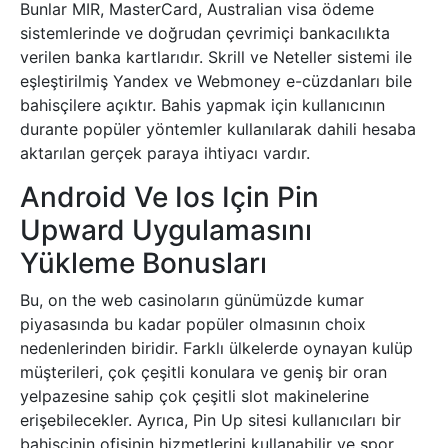
Bunlar MIR, MasterCard, Australian visa ödeme
sistemlerinde ve doğrudan çevrimiçi bankacılıkta
verilen banka kartlarıdır. Skrill ve Neteller sistemi ile
eşleştirilmiş Yandex ve Webmoney e-cüzdanları bile
bahisçilere açıktır. Bahis yapmak için kullanıcının
durante popüler yöntemler kullanılarak dahili hesaba
aktarılan gerçek paraya ihtiyacı vardır.
Android Ve Ios Için Pin
Upward Uygulamasını
Yükleme Bonusları
Bu, on the web casinoların günümüzde kumar
piyasasında bu kadar popüler olmasının choix
nedenlerinden biridir. Farklı ülkelerde oynayan kulüp
müşterileri, çok çeşitli konulara ve geniş bir oran
yelpazesine sahip çok çeşitli slot makinelerine
erişebilecekler. Ayrıca, Pin Up sitesi kullanıcıları bir
bahisçinin ofisinin hizmetlerini kullanabilir ve spor