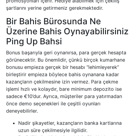
promosyonları içerir. Hediye alabilmek için çekiliş
şartlarını yerine getirmeniz gerekmektedir.
Bir Bahis Bürosunda Ne
Üzerine Bahis Oynayabilirsiniz
Ping Up Bahsi
Bonus başarıyla geri oynanırsa, para gerçek hesapta
görünecektir. Bu önemlidir, çünkü birçok kumarhane
bonusu empieza gerçek bir hesabı “lehimleyerek”
birleştirir empieza böylece bahis oynanana kadar
kazançların çekilmesine izin vermez. Para çekme
işlemi hızlı ve kolaydır, bare minimum depozito ise
sadece €10’dur. Ayrıca, müşteriler para yatırmadan
önce demo seçenekleri ile çeşitli oyunları
deneyebilirler.
Nadir şikayetler, kazançların banka kartlarına
uzun süre çekilmesiyle ilgilidir.