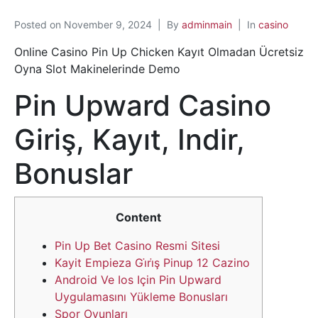
Posted on
November 9, 2024
By
adminmain
In
casino
Online Casino Pin Up Chicken Kayıt Olmadan Ücretsiz
Oyna Slot Makinelerinde Demo
Pin Upward Casino
Giriş, Kayıt, Indir,
Bonuslar
Content
Pin Up Bet Casino Resmi Sitesi
Kayit Empieza Gi̇ri̇ş Pinup 12 Cazino
Android Ve Ios Için Pin Upward
Uygulamasını Yükleme Bonusları
Spor Oyunları