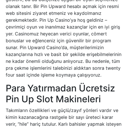
olanak tanır. Bir Pin Upward hesabı açmak için resmi
web sitesini ziyaret etmeniz ve kaydolmanız
gerekmektedir. Pin Up Casino’ya hoş geldiniz –
çevrimiçi oyun ve inanılmaz kazançlar için en iyi giriş
yer. Casinomuz heyecan verici oyunlar, cömert
bonuslar ve eğlenceniz için güvenilir bir program
sunar. Pin Upward Casino’da, müşterilerimizin
kazançlarına hızlı ve basit bir şekilde erişebilmelerinin
ne kadar önemli olduğunu anlıyoruz. Bu nedenle, tüm
pra çekme işlemlerini talebinizi aldıktan sonra twenty
four saat içinde işleme koymaya çalışıyoruz.
Para Yatırmadan Ücretsiz
Pin Up Slot Makineleri
Takımların özellikleri ve güçlü/zayıf yönleri vardır ve
kimin kazanacağına rastgele bir sayı üreteci karar
verir, “hile” hariç tutulur. Karlı bahisler yapmak isteyen