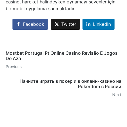
casino, hareket halindeyken oynamayı sevenler için
bir mobil uygulama sunmaktadır.
Facebook
Twitter
LinkedIn
Mostbet Portugal Pt Online Casino Revisão E Jogos
De Aza
Previous
Начните играть в покер и в онлайн-казино на
Pokerdom в России
Next