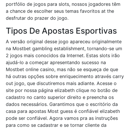
portfólio de jogos para slots, nossos jogadores têm
a chance de escolher seus temas favoritos at the
desfrutar do prazer do jogo.
Tipos De Apostas Esportivas
A versão original desse jogo apareceu originalmente
na Mostbet gambling establishment, tornando-se um
2 jogos mais conocidos da Internet. Estas slots irão
ajudá-lo a começar apresentando sucesso na
Mostbet online casino, mas não se esqueça de que
há outras opções sobre enriquecimento através carry
out jogo, que discutiremos mais adiante. Acesse o
site por nossa página elizabeth clique no botão de
cadastro no canto superior direito e preencha os
dados necessários. Garantimos que o escritório da
casa para apostas Most guess é confiável elizabeth
pode ser confiável. Agora vamos pra as instruções
para como se cadastrar e se tornar cliente da