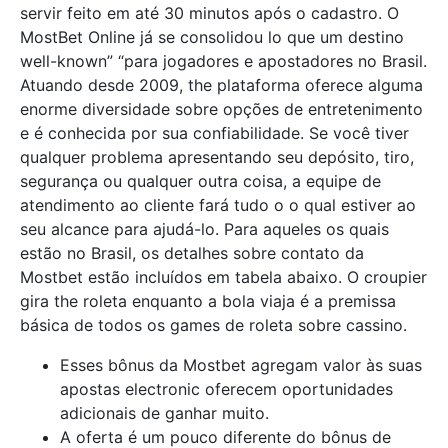
servir feito em até 30 minutos após o cadastro. O
MostBet Online já se consolidou lo que um destino
well-known” “para jogadores e apostadores no Brasil.
Atuando desde 2009, the plataforma oferece alguma
enorme diversidade sobre opções de entretenimento
e é conhecida por sua confiabilidade. Se você tiver
qualquer problema apresentando seu depósito, tiro,
segurança ou qualquer outra coisa, a equipe de
atendimento ao cliente fará tudo o o qual estiver ao
seu alcance para ajudá-lo. Para aqueles os quais
estão no Brasil, os detalhes sobre contato da
Mostbet estão incluídos em tabela abaixo. O croupier
gira the roleta enquanto a bola viaja é a premissa
básica de todos os games de roleta sobre cassino.
Esses bônus da Mostbet agregam valor às suas
apostas electronic oferecem oportunidades
adicionais de ganhar muito.
A oferta é um pouco diferente do bônus de