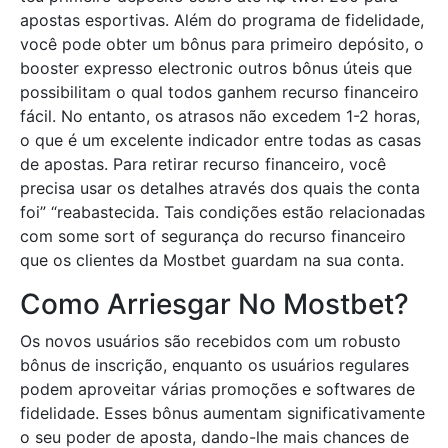
apostas esportivas. Além do programa de fidelidade,
você pode obter um bônus para primeiro depósito, o
booster expresso electronic outros bônus úteis que
possibilitam o qual todos ganhem recurso financeiro
fácil. No entanto, os atrasos não excedem 1-2 horas,
o que é um excelente indicador entre todas as casas
de apostas. Para retirar recurso financeiro, você
precisa usar os detalhes através dos quais the conta
foi” “reabastecida. Tais condições estão relacionadas
com some sort of segurança do recurso financeiro
que os clientes da Mostbet guardam na sua conta.
Como Arriesgar No Mostbet?
Os novos usuários são recebidos com um robusto
bônus de inscrição, enquanto os usuários regulares
podem aproveitar várias promoções e softwares de
fidelidade. Esses bônus aumentam significativamente
o seu poder de aposta, dando-lhe mais chances de