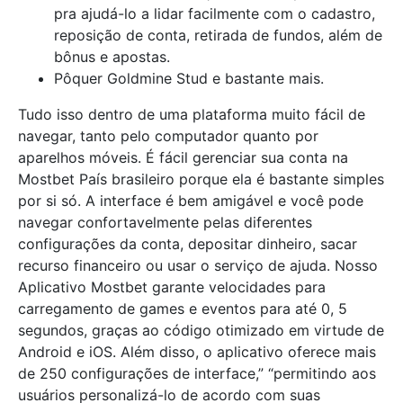
pra ajudá-lo a lidar facilmente com o cadastro,
reposição de conta, retirada de fundos, além de
bônus e apostas.
Pôquer Goldmine Stud e bastante mais.
Tudo isso dentro de uma plataforma muito fácil de
navegar, tanto pelo computador quanto por
aparelhos móveis. É fácil gerenciar sua conta na
Mostbet País brasileiro porque ela é bastante simples
por si só. A interface é bem amigável e você pode
navegar confortavelmente pelas diferentes
configurações da conta, depositar dinheiro, sacar
recurso financeiro ou usar o serviço de ajuda. Nosso
Aplicativo Mostbet garante velocidades para
carregamento de games e eventos para até 0, 5
segundos, graças ao código otimizado em virtude de
Android e iOS. Além disso, o aplicativo oferece mais
de 250 configurações de interface,” “permitindo aos
usuários personalizá-lo de acordo com suas