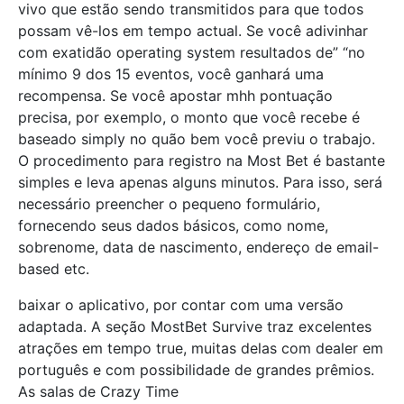
vivo que estão sendo transmitidos para que todos
possam vê-los em tempo actual. Se você adivinhar
com exatidão operating system resultados de” “no
mínimo 9 dos 15 eventos, você ganhará uma
recompensa. Se você apostar mhh pontuação
precisa, por exemplo, o monto que você recebe é
baseado simply no quão bem você previu o trabajo.
O procedimento para registro na Most Bet é bastante
simples e leva apenas alguns minutos. Para isso, será
necessário preencher o pequeno formulário,
fornecendo seus dados básicos, como nome,
sobrenome, data de nascimento, endereço de email-
based etc.
baixar o aplicativo, por contar com uma versão
adaptada. A seção MostBet Survive traz excelentes
atrações em tempo true, muitas delas com dealer em
português e com possibilidade de grandes prêmios.
As salas de Crazy Time