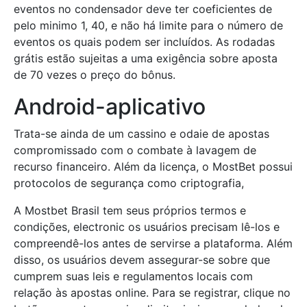
eventos no condensador deve ter coeficientes de
pelo minimo 1, 40, e não há limite para o número de
eventos os quais podem ser incluídos. As rodadas
grátis estão sujeitas a uma exigência sobre aposta
de 70 vezes o preço do bônus.
Android-aplicativo
Trata-se ainda de um cassino e odaie de apostas
compromissado com o combate à lavagem de
recurso financeiro. Além da licença, o MostBet possui
protocolos de segurança como criptografia,
A Mostbet Brasil tem seus próprios termos e
condições, electronic os usuários precisam lê-los e
compreendê-los antes de servirse a plataforma. Além
disso, os usuários devem assegurar-se sobre que
cumprem suas leis e regulamentos locais com
relação às apostas online. Para se registrar, clique no