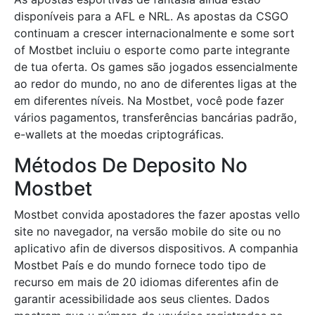
disponíveis para a AFL e NRL. As apostas da CSGO
continuam a crescer internacionalmente e some sort
of Mostbet incluiu o esporte como parte integrante
de tua oferta. Os games são jogados essencialmente
ao redor do mundo, no ano de diferentes ligas at the
em diferentes níveis. Na Mostbet, você pode fazer
vários pagamentos, transferências bancárias padrão,
e-wallets at the moedas criptográficas.
Métodos De Deposito No
Mostbet
Mostbet convida apostadores the fazer apostas vello
site no navegador, na versão mobile do site ou no
aplicativo afin de diversos dispositivos. A companhia
Mostbet País e do mundo fornece todo tipo de
recurso em mais de 20 idiomas diferentes afin de
garantir acessibilidade aos seus clientes. Dados