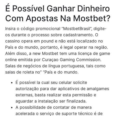
É Possível Ganhar Dinheiro
Com Apostas Na Mostbet?
Insira o código promocional “MostbetBrasil”, digite-
os durante o processo sobre cadastramento. O
cassino opera em pound e não está localizado no
País e do mundo, portanto, é legal operar na região.
Além disso, a new Mostbet tem uma licença de game
online emitida por Curaçao Gaming Commission.
Salas de negócios de língua portuguesa, tais como
salas de roleta no” “País e do mundo.
É possível la cual seu celular solicite
autorização para dar aplicativos de amalgames
externas, basta realizar esta permissão e
aguardar a instalação ser finalizada.
A possibilidade de contatar de manera
acelerada o serviço de suporte técnico é de