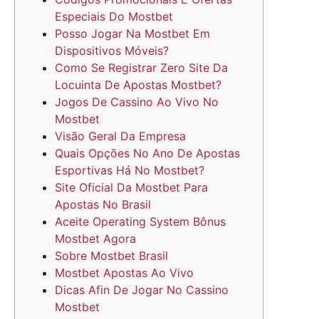
Especiais Do Mostbet
Posso Jogar Na Mostbet Em
Dispositivos Móveis?
Como Se Registrar Zero Site Da
Locuinta De Apostas Mostbet?
Jogos De Cassino Ao Vivo No
Mostbet
Visão Geral Da Empresa
Quais Opções No Ano De Apostas
Esportivas Há No Mostbet?
Site Oficial Da Mostbet Para
Apostas No Brasil
Aceite Operating System Bônus
Mostbet Agora
Sobre Mostbet Brasil
Mostbet Apostas Ao Vivo
Dicas Afin De Jogar No Cassino
Mostbet