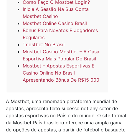
Como Faço O Mostbet Login?
Inicie A Sessão Na Sua Conta
Mostbet Casino
Mostbet Online Casino Brasil
Bônus Para Novatos E Jogadores
Regulares
“mostbet No Brasil
Mostbet Casino Mostbet – A Casa
Esportiva Mais Popular Do Brasil
Mostbet – Apostas Esportivas E
Casino Online No Brasil
Apresentando Bônus De R$15 000
A Mostbet, uma renomada plataforma mundial de
apostas, apresenta feito sucesso not any setor de
apostas esportivas no País e do mundo. O site formal
da Mostbet País brasileiro oferece uma ampla gama
de opções de apostas, a partir de futebol e basquete