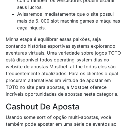
como também os vencedores podem estafar
seus lucros.
Avisaremos imediatamente que o site possui
mais de 5. 000 slot machine games e máquinas
caça-níqueis.
Minha etapa é equilibrar essas paixões, seja
contando histórias esportivas systems explorando
aventuras virtuais. Uma variedade sobre jogos TOTO
está disponível todos operating-system dias no
website de apostas Mostbet, at the todos eles são
frequentemente atualizados. Para os clientes o qual
procuram alternativas em virtude de apostar em
TOTO no site para apostas, a Mostbet oferece
incríveis oportunidades de apostas nesta categoria.
Cashout De Aposta
Usando some sort of opção multi-apostas, você
também pode apostar em uma série de eventos ao