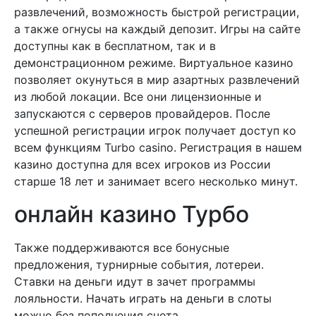
развлечений, возможность быстрой регистрации,
а также огнусы на каждый депозит. Игры на сайте
доступны как в бесплатном, так и в
демонстрационном режиме. Виртуальное казино
позволяет окунуться в мир азартных развлечений
из любой локации. Все они лицензионные и
запускаются с серверов провайдеров. После
успешной регистрации игрок получает доступ ко
всем функциям Turbo casino. Регистрация в нашем
казино доступна для всех игроков из России
старше 18 лет и занимает всего несколько минут.
онлайн казино Турбо
Также поддерживаются все бонусные
предложения, турнирные события, лотереи.
Ставки на деньги идут в зачет программы
лояльности. Начать играть на деньги в слоты
можно без пополнения счета.