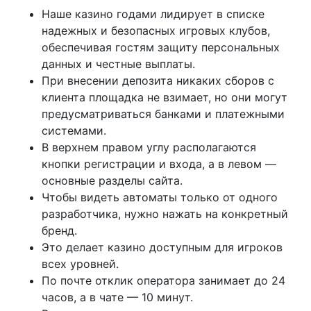
Наше казино годами лидирует в списке
надежных и безопасных игровых клубов,
обеспечивая гостям защиту персональных
данных и честные выплаты.
При внесении депозита никаких сборов с
клиента площадка не взимает, но они могут
предусматриваться банками и платежными
системами.
В верхнем правом углу располагаются
кнопки регистрации и входа, а в левом —
основные разделы сайта.
Чтобы видеть автоматы только от одного
разработчика, нужно нажать на конкретный
бренд.
Это делает казино доступным для игроков
всех уровней.
По почте отклик оператора занимает до 24
часов, а в чате — 10 минут.