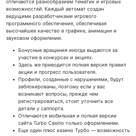
отличаются разнообразием тематик и игровых
возможностей. Каждый автомат создан
ведущими разработчиками игрового
программного обеспечения, обеспечивая
высочайшее качество в графике, анимации и
звуковом оформлении.
Бонусные вращения иногда выдаются за
участие в конкурсах и акциях.
Здесь же приводится полная версия правил
акции и прогресс пользователя.
Профили, созданные с нарушениями, будут
заблокированы, поэтому если у вас
возникают вопросы, прежде чем
регистрироваться, стоит уточнить все
детали у саппорта.
Отличаются мобильная и полная версии
сайта Turbo Casino только оформлением.
Еще один плюс казино Турбо — возможность