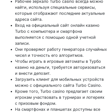
Рабочее зеркало Turbo casino всегда можно
найти, используя специальные сервисы,
которые отображают последние актуальные
адреса сайта.
Вход на официальный сайт онлайн казино
Turbo с компьютера и смартфона
выполняется с помощью одной учетной
записи.
Они проверяют работу генератора случайных
чисел и точность его алгоритмов.
Чтобы играть в игровые автоматы в Турбо
казино на деньги, требуется авторизоваться
и внести депозит.
Загрузить клиент для мобильных устройств
можно с официального сайта Turbo Casino.
Кроме того, Turbo casino предлагает своим
игрокам участвовать в турнирах и лотереях
с призовым фондом.
На смартфонах и планшетах доступны все