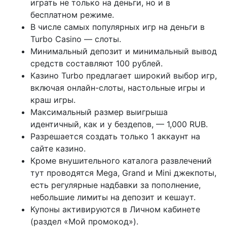
играть не только на деньги, но и в
бесплатном режиме.
В числе самых популярных игр на деньги в
Turbo Casino — слоты.
Минимальный депозит и минимальный вывод
средств составляют 100 рублей.
Казино Turbo предлагает широкий выбор игр,
включая онлайн-слоты, настольные игры и
краш игры.
Максимальный размер выигрыша
идентичный, как и у бездепов, — 1,000 RUB.
Разрешается создать только 1 аккаунт на
сайте казино.
Кроме внушительного каталога развлечений
тут проводятся Mega, Grand и Mini джекпоты,
есть регулярные надбавки за пополнение,
небольшие лимиты на депозит и кешаут.
Купоны активируются в Личном кабинете
(раздел «Мой промокод»).