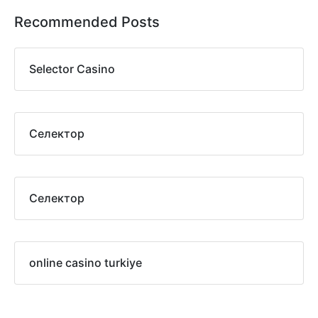
Recommended Posts
Selector Casino
Селектор
Селектор
online casino turkiye