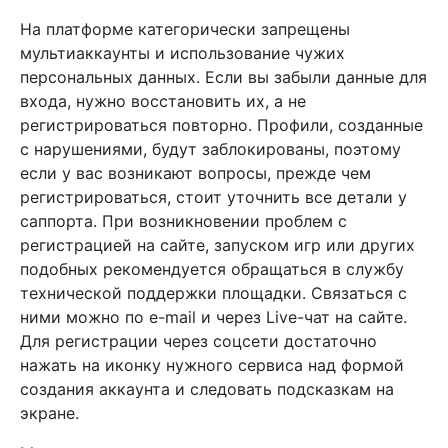
На платформе категорически запрещены
мультиаккаунты и использование чужих
персональных данных. Если вы забыли данные для
входа, нужно восстановить их, а не
регистрироваться повторно. Профили, созданные
с нарушениями, будут заблокированы, поэтому
если у вас возникают вопросы, прежде чем
регистрироваться, стоит уточнить все детали у
саппорта. При возникновении проблем с
регистрацией на сайте, запуском игр или других
подобных рекомендуется обращаться в службу
технической поддержки площадки. Связаться с
ними можно по e-mail и через Live-чат на сайте.
Для регистрации через соцсети достаточно
нажать на иконку нужного сервиса над формой
создания аккаунта и следовать подсказкам на
экране.