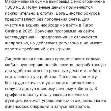
Максимальная сумма выигрыша с них ограничена
1,000 RUB. Полученные деньги применяются
исключительно в слотах. Большинство бонусов
предоставляют без пополнения счета. Для
участия в акциях необходимо войти в Turbo
Casino в 2025. Бонусная программа на сайте
нестандартная — предложения не отличаются
щедростью, но действуют регулярно и не имеют
строгих требований к отыгрышу.
Лицензионная площадка предоставляет полную
мобильную версию онлайн казино, разработанную
для удобства игры на реальные деньги с любого
портативного устройства. Пользователи могут
без труда скачать и установить приложение,
получая доступ к своему личному кабинету. В
профиле клиенту доступны все ключевые
функции, включая управление счетом, выполнение
финансовых операций и запуск аппаратов.