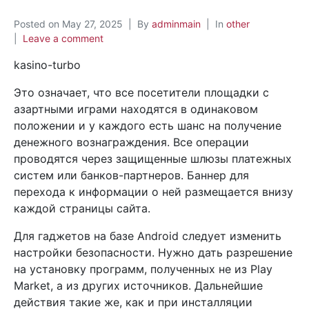
Posted on
May 27, 2025
By
adminmain
In
other
Leave a comment
kasino-turbo
Это означает, что все посетители площадки с
азартными играми находятся в одинаковом
положении и у каждого есть шанс на получение
денежного вознаграждения. Все операции
проводятся через защищенные шлюзы платежных
систем или банков-партнеров. Баннер для
перехода к информации о ней размещается внизу
каждой страницы сайта.
Для гаджетов на базе Android следует изменить
настройки безопасности. Нужно дать разрешение
на установку программ, полученных не из Play
Market, а из других источников. Дальнейшие
действия такие же, как и при инсталляции