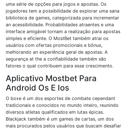
uma série de opções para jogos e apostas. Os
jogadores tem a possibilidade de explorar uma sana
biblioteca de games, categorizada para incrementar
an acessibilidade. Probabilidades atraentes e uma
interface amigável tornam a realização para apostas
simples e eficiente. O MostBet também atrai os
usuários com ofertas promocionais e bônus,
melhorando an experiência geral de apostas. A
segurança at the a confiabilidade também são
fatores o qual contribuem para esse crescimento.
Aplicativo Mostbet Para
Android Os E Ios
O boxe é um dos esportes de combate cependant
tradicionais e conocidos no mundo inteiro, reunindo
diversos atletas qualificados em lutas épicas.
Blackjack também é um games de cartas, um dos
mais procurados pelos usuários que buscam desafiar