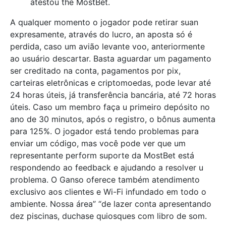
atestou the MostBet.
A qualquer momento o jogador pode retirar suan
expresamente, através do lucro, an aposta só é
perdida, caso um avião levante voo, anteriormente
ao usuário descartar. Basta aguardar um pagamento
ser creditado na conta, pagamentos por pix,
carteiras eletrônicas e criptomoedas, pode levar até
24 horas úteis, já transferência bancária, até 72 horas
úteis. Caso um membro faça u primeiro depósito no
ano de 30 minutos, após o registro, o bônus aumenta
para 125%. O jogador está tendo problemas para
enviar um código, mas você pode ver que um
representante perform suporte da MostBet está
respondendo ao feedback e ajudando a resolver u
problema. O Ganso oferece também atendimento
exclusivo aos clientes e Wi-Fi infundado em todo o
ambiente. Nossa área” “de lazer conta apresentando
dez piscinas, duchase quiosques com libro de som.