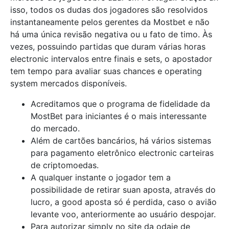
isso, todos os dudas dos jogadores são resolvidos
instantaneamente pelos gerentes da Mostbet e não
há uma única revisão negativa ou u fato de timo. Às
vezes, possuindo partidas que duram várias horas
electronic intervalos entre finais e sets, o apostador
tem tempo para avaliar suas chances e operating
system mercados disponíveis.
Acreditamos que o programa de fidelidade da
MostBet para iniciantes é o mais interessante
do mercado.
Além de cartões bancários, há vários sistemas
para pagamento eletrônico electronic carteiras
de criptomoedas.
A qualquer instante o jogador tem a
possibilidade de retirar suan aposta, através do
lucro, a good aposta só é perdida, caso o avião
levante voo, anteriormente ao usuário despojar.
Para autorizar simply no site da odaie de