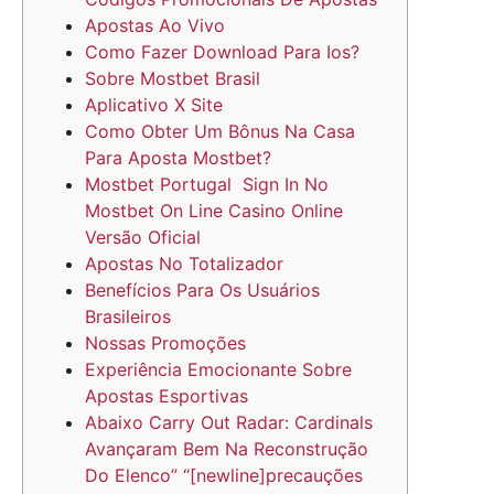
Apostas Ao Vivo
Como Fazer Download Para Ios?
Sobre Mostbet Brasil
Aplicativo X Site
Como Obter Um Bônus Na Casa
Para Aposta Mostbet?
Mostbet Portugal ️ Sign In No
Mostbet On Line Casino Online
Versão Oficial
Apostas No Totalizador
Benefícios Para Os Usuários
Brasileiros
Nossas Promoções
Experiência Emocionante Sobre
Apostas Esportivas
Abaixo Carry Out Radar: Cardinals
Avançaram Bem Na Reconstrução
Do Elenco” “[newline]precauções