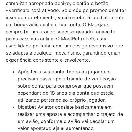
campi?an apropriado abaixo, e então o botão
«Verificar» será ativado. Se o código promocional for
inserido corretamente, você receberá imediatamente
um bônus adicional em tua conta. O Blackjack
sempre foi um grande sucesso quando foi aceito
pelos cassinos online. O MostBet reflete esta
usabilidade perfeita, com um design responsivo que
se adapta a qualquer mecanismo, garantindo uman
experiência consistente e envolvente.
Após ter a sua conta, todos os jogadores
precisam passar pelo trâmite de verificação
sobre conta para comprovar que possuem
cependant de 18 anos e a conta que esteja
utilizando pertence ao próprio jogador.
Mostbet Aviator consiste basicamente em
realizar uma aposta e acompanhar o trajeto de
um avião, conforme o avião vai decolar um
valor apostado ajajai aumentando