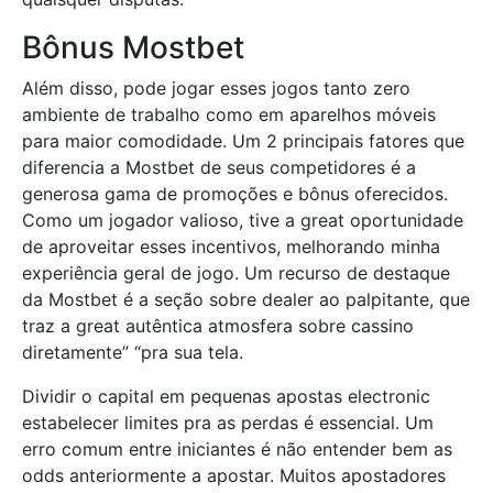
Bônus Mostbet
Além disso, pode jogar esses jogos tanto zero
ambiente de trabalho como em aparelhos móveis
para maior comodidade. Um 2 principais fatores que
diferencia a Mostbet de seus competidores é a
generosa gama de promoções e bônus oferecidos.
Como um jogador valioso, tive a great oportunidade
de aproveitar esses incentivos, melhorando minha
experiência geral de jogo. Um recurso de destaque
da Mostbet é a seção sobre dealer ao palpitante, que
traz a great autêntica atmosfera sobre cassino
diretamente” “pra sua tela.
Dividir o capital em pequenas apostas electronic
estabelecer limites pra as perdas é essencial. Um
erro comum entre iniciantes é não entender bem as
odds anteriormente a apostar. Muitos apostadores