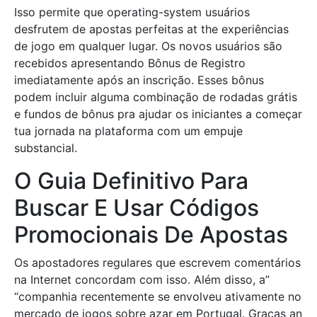
Isso permite que operating-system usuários
desfrutem de apostas perfeitas at the experiências
de jogo em qualquer lugar. Os novos usuários são
recebidos apresentando Bônus de Registro
imediatamente após an inscrição. Esses bônus
podem incluir alguma combinação de rodadas grátis
e fundos de bônus pra ajudar os iniciantes a começar
tua jornada na plataforma com um empuje
substancial.
O Guia Definitivo Para
Buscar E Usar Códigos
Promocionais De Apostas
Os apostadores regulares que escrevem comentários
na Internet concordam com isso. Além disso, a”
“companhia recentemente se envolveu ativamente no
mercado de jogos sobre azar em Portugal. Graças an