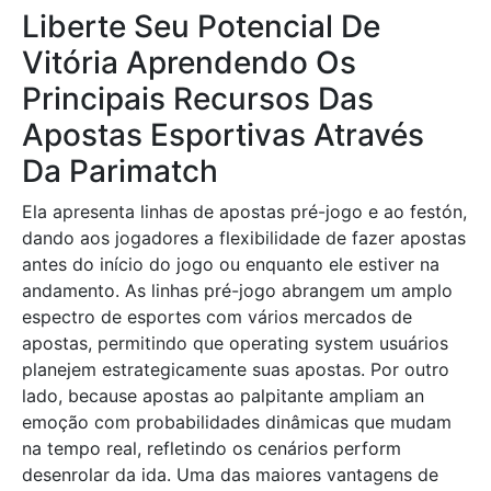
Liberte Seu Potencial De
Vitória Aprendendo Os
Principais Recursos Das
Apostas Esportivas Através
Da Parimatch
Ela apresenta linhas de apostas pré-jogo e ao festón,
dando aos jogadores a flexibilidade de fazer apostas
antes do início do jogo ou enquanto ele estiver na
andamento. As linhas pré-jogo abrangem um amplo
espectro de esportes com vários mercados de
apostas, permitindo que operating system usuários
planejem estrategicamente suas apostas. Por outro
lado, because apostas ao palpitante ampliam an
emoção com probabilidades dinâmicas que mudam
na tempo real, refletindo os cenários perform
desenrolar da ida. Uma das maiores vantagens de