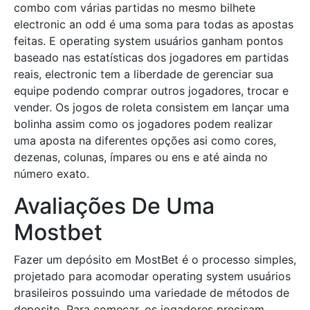
combo com várias partidas no mesmo bilhete
electronic an odd é uma soma para todas as apostas
feitas. E operating system usuários ganham pontos
baseado nas estatísticas dos jogadores em partidas
reais, electronic tem a liberdade de gerenciar sua
equipe podendo comprar outros jogadores, trocar e
vender. Os jogos de roleta consistem em lançar uma
bolinha assim como os jogadores podem realizar
uma aposta na diferentes opções asi como cores,
dezenas, colunas, ímpares ou ens e até ainda no
número exato.
Avaliações De Uma
Mostbet
Fazer um depósito em MostBet é o processo simples,
projetado para acomodar operating system usuários
brasileiros possuindo uma variedade de métodos de
deposito. Para começar, os jogadores precisam