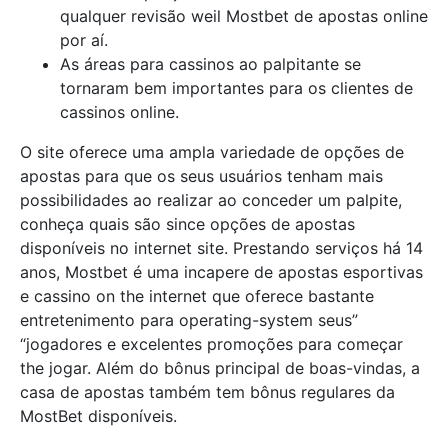
qualquer revisão weil Mostbet de apostas online
por aí.
As áreas para cassinos ao palpitante se
tornaram bem importantes para os clientes de
cassinos online.
O site oferece uma ampla variedade de opções de
apostas para que os seus usuários tenham mais
possibilidades ao realizar ao conceder um palpite,
conheça quais são since opções de apostas
disponíveis no internet site. Prestando serviços há 14
anos, Mostbet é uma incapere de apostas esportivas
e cassino on the internet que oferece bastante
entretenimento para operating-system seus”
“jogadores e excelentes promoções para começar
the jogar. Além do bônus principal de boas-vindas, a
casa de apostas também tem bônus regulares da
MostBet disponíveis.