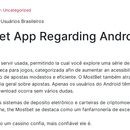
In
Uncategorized
suários Brasileiros
t App Regarding Andro
servir usada, permitindo la cual você explore uma série de
ca para jogos, categorizada afin de aumentar an acessibil
ão de apostas modestos e eficiente. O MostBet também atr
ia geral sobre apostas. Apenas os usuários do Android tê
ownload ocorra sem vários dudas.
s sistemas de deposito eletrônico e carteiras de criptomoe
ne, the Mostbet se destaca como um fanfarronería de exce
um cassino confia, mais confiável ele é.