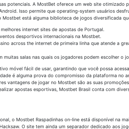
as potenciais. A MostBet oferece um web site otimizado pa
Android. Isso permite que operating-system usuários desfr
Mostbet está alguma biblioteca de jogos diversificada que
elhores internet sites de apostas de Portugal.
ventos desportivos internacionais na Mostbet.
ino across the internet de primeira linha que atende a gr
m muitas salas nas quais os jogadores podem escolher o j
ivo móvel fácil de usar, garantindo que você possa acessa
bilidade é alguma prova do compromisso da plataforma no a
ores vantagens de jogar no Mostbet são as suas promoções
realizar apostas esportivas, Mostbet Brasil conta com dive
ional, o Mostbet Raspadinhas on-line está disponível na m
 Hacksaw. O site tem ainda um separador dedicado aos jog