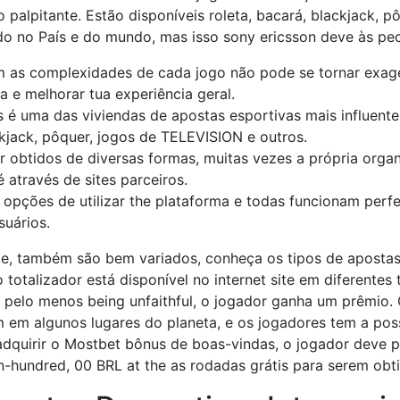
 palpitante. Estão disponíveis roleta, bacará, blackjack, p
o no País e do mundo, mas isso sony ericsson deve às pecul
 as complexidades de cada jogo não pode se tornar exag
a e melhorar tua experiência geral.
s é uma das viviendas de apostas esportivas mais influent
ckjack, pôquer, jogos de TELEVISION e outros.
 obtidos de diversas formas, muitas vezes a própria organ
 através de sites parceiros.
 opções de utilizar the plataforma e todas funcionam per
suários.
ite, também são bem variados, conheça os tipos de apostas 
 totalizador está disponível no internet site em diferente
r pelo menos being unfaithful, o jogador ganha um prêmio
 em algunos lugares do planeta, e os jogadores tem a pos
dquirir o Mostbet bônus de boas-vindas, o jogador deve p
en-hundred, 00 BRL at the as rodadas grátis para serem obt