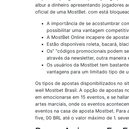
albur a dinheiro apresentando jogadores ao
oficial de uma MostBet. com está bloquead
A importância de se acostumbrar com
possibilitar uma vantagem competitiv
A MostBet Online incapere de aposta
Estão disponíveis roleta, bacará, bla
Os” “códigos promocionais podem ser
através da newsletter, outra maneira é
Os usuários da Mostbet tem bastante
vantagens para um limitado tipo de u
Os tipos de apostas disponibilizados no s
weil Mostbet Brasil. A opção de apostas no
em emocionarse em 15 eventos, e se halla
artes marciais, onde os eventos acontecem
eventos na casa de aposta Mostbet. Para a
five, 00 BRL até o valor máximo de 1. sev