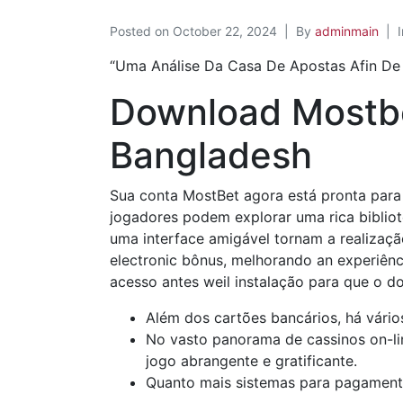
Posted on
October 22, 2024
By
adminmain
“Uma Análise Da Casa De Apostas Afin De U
Download Mostbe
Bangladesh
Sua conta MostBet agora está pronta para 
jogadores podem explorar uma rica bibliote
uma interface amigável tornam a realizaç
electronic bônus, melhorando an experiênc
acesso antes weil instalação para que o d
Além dos cartões bancários, há vário
No vasto panorama de cassinos on-li
jogo abrangente e gratificante.
Quanto mais sistemas para pagamento 