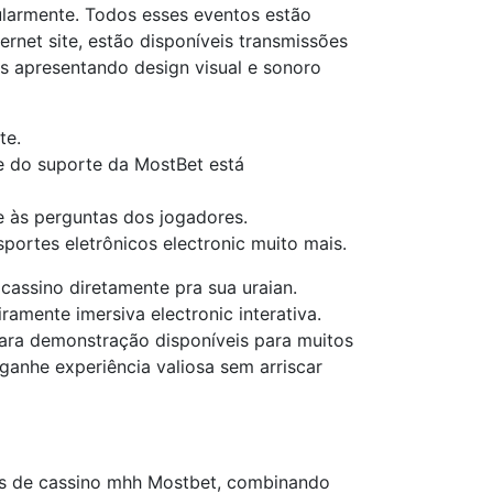
ularmente. Todos esses eventos estão
rnet site, estão disponíveis transmissões
os apresentando design visual e sonoro
te.
e do suporte da MostBet está
e às perguntas dos jogadores.
sportes eletrônicos electronic muito mais.
cassino diretamente pra sua uraian.
amente imersiva electronic interativa.
ara demonstração disponíveis para muitos
ganhe experiência valiosa sem arriscar
tas de cassino mhh Mostbet, combinando