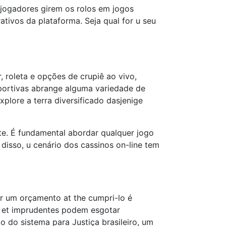
 jogadores girem os rolos em jogos
tivos da plataforma. Seja qual for u seu
, roleta e opções de crupiê ao vivo,
sportivas abrange alguma variedade de
plore a terra diversificado dasjenige
te. É fundamental abordar qualquer jogo
disso, u cenário dos cassinos on-line tem
nir um orçamento at the cumpri-lo é
as et imprudentes podem esgotar
 do sistema para Justiça brasileiro, um