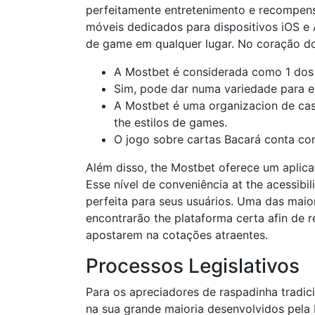
perfeitamente entretenimento e recompens
móveis dedicados para dispositivos iOS e 
de game em qualquer lugar. No coração do 
A Mostbet é considerada como 1 dos m
Sim, pode dar numa variedade para e
A Mostbet é uma organizacion de cass
the estilos de games.
O jogo sobre cartas Bacará conta co
Além disso, the Mostbet oferece um aplicat
Esse nível de conveniência at the acessi
perfeita para seus usuários. Uma das mai
encontrarão the plataforma certa afin de 
apostarem na cotações atraentes.
Processos Legislativos
Para os apreciadores de raspadinha tradic
na sua grande maioria desenvolvidos pela