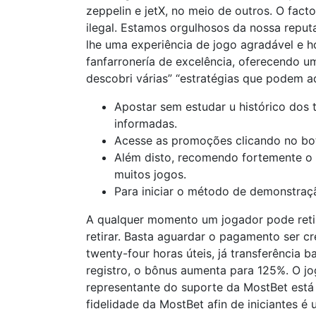
zeppelin e jetX, no meio de outros. O fact
ilegal. Estamos orgulhosos da nossa reput
lhe uma experiência de jogo agradável e h
fanfarronería de excelência, oferecendo u
descobri várias” “estratégias que podem a
Apostar sem estudar u histórico dos 
informadas.
Acesse as promoções clicando no bot
Além disto, recomendo fortemente o 
muitos jogos.
Para iniciar o método de demonstraç
A qualquer momento um jogador pode retira
retirar. Basta aguardar o pagamento ser c
twenty-four horas úteis, já transferência
registro, o bônus aumenta para 125%. O jo
representante do suporte da MostBet est
fidelidade da MostBet afin de iniciantes 