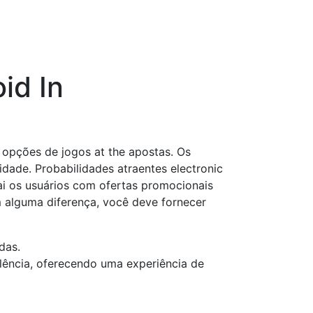
id In
 opções de jogos at the apostas. Os
idade. Probabilidades atraentes electronic
ai os usuários com ofertas promocionais
m alguma diferença, você deve fornecer
das.
lência, oferecendo uma experiência de