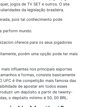
ôquer, jogos de TV SET e outros. O site
iaridades da legislação brasileira.
erada, pois tal conhecimento pode
es perform mundo.
izacion oferece para os seus jogadores
feitamente, porém uma opção pode ter mais
mais influentes nos principais esportes
s tamanhos e formas, consiste basicamente
. O UFC é the competição mais famosa das
sibilidade de apostar em todos esses
roduzir um depósito a partir de twenty-
idas, o depósito mínimo é 50, 00 BRL.