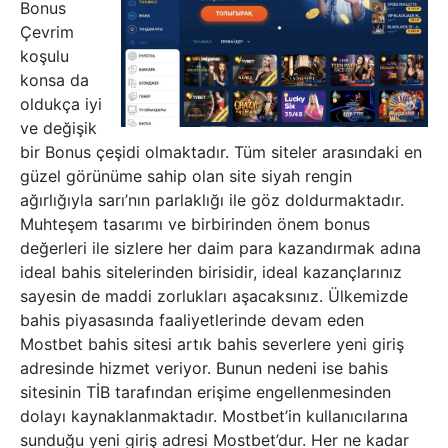
Bonus
Çevrim
koşulu
konsa da
oldukça iyi
ve değişik
bir Bonus çeşidi olmaktadır. Tüm siteler arasındaki en
güzel görünüme sahip olan site siyah rengin
ağırlığıyla sarı’nın parlaklığı ile göz doldurmaktadır.
Muhteşem tasarımı ve birbirinden önem bonus
değerleri ile sizlere her daim para kazandırmak adına
ideal bahis sitelerinden birisidir, ideal kazançlarınız
sayesin de maddi zorlukları aşacaksınız. Ülkemizde
bahis piyasasında faaliyetlerinde devam eden
Mostbet bahis sitesi artık bahis severlere yeni giriş
adresinde hizmet veriyor. Bunun nedeni ise bahis
sitesinin TİB tarafından erişime engellenmesinden
dolayı kaynaklanmaktadır. Mostbet’in kullanıcılarına
sunduğu yeni giriş adresi Mostbet’dur. Her ne kadar