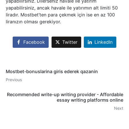
yapabilirsiniz. Dilerseniz havale ile yatırım
yapabilirsiniz, ancak havale ile yatırımın alt limiti 50
liradır. Mostbet’ten para çekmek için ise en az 100
liranızın olması gerekiyor.
Facebook
Twitter
LinkedIn
Mostbet-bonuslarina giris ederek qazanin
Previous
Recommended write-up writing provider - Affordable
essay writing platforms online
Next