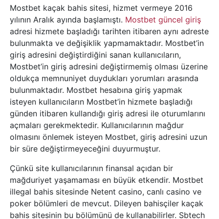
Mostbet kaçak bahis sitesi, hizmet vermeye 2016
yılının Aralık ayında başlamıştı.
Mostbet güncel giriş
adresi hizmete başladığı tarihten itibaren aynı adreste
bulunmakta ve değişiklik yapmamaktadır. Mostbet’in
giriş adresini değiştirdiğini sanan kullanıcıların,
Mostbet’in giriş adresini değiştirmemiş olması üzerine
oldukça memnuniyet duydukları yorumları arasında
bulunmaktadır. Mostbet hesabına giriş yapmak
isteyen kullanıcıların Mostbet’in hizmete başladığı
günden itibaren kullandığı giriş adresi ile oturumlarını
açmaları gerekmektedir. Kullanıcılarının mağdur
olmasını önlemek isteyen Mostbet, giriş adresini uzun
bir süre değiştirmeyeceğini duyurmuştur.
Çünkü site kullanıcılarının finansal açıdan bir
mağduriyet yaşamaması en büyük etkendir. Mostbet
illegal bahis sitesinde Netent casino, canlı casino ve
poker bölümleri de mevcut. Dileyen bahisçiler kaçak
bahis sitesinin bu bölümünü de kullanabilirler. Sbtech