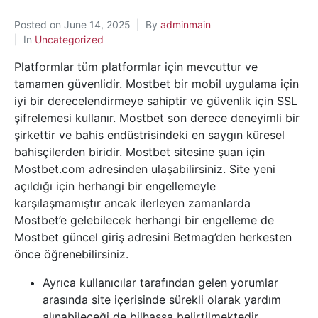
Posted on
June 14, 2025
By
adminmain
In
Uncategorized
Platformlar tüm platformlar için mevcuttur ve
tamamen güvenlidir. Mostbet bir mobil uygulama için
iyi bir derecelendirmeye sahiptir ve güvenlik için SSL
şifrelemesi kullanır. Mostbet son derece deneyimli bir
şirkettir ve bahis endüstrisindeki en saygın küresel
bahisçilerden biridir. Mostbet sitesine şuan için
Mostbet.com adresinden ulaşabilirsiniz. Site yeni
açıldığı için herhangi bir engellemeyle
karşılaşmamıştır ancak ilerleyen zamanlarda
Mostbet’e gelebilecek herhangi bir engelleme de
Mostbet güncel giriş adresini Betmag’den herkesten
önce öğrenebilirsiniz.
Ayrıca kullanıcılar tarafından gelen yorumlar
arasında site içerisinde sürekli olarak yardım
alınabileceği de bilhassa belirtilmektedir.