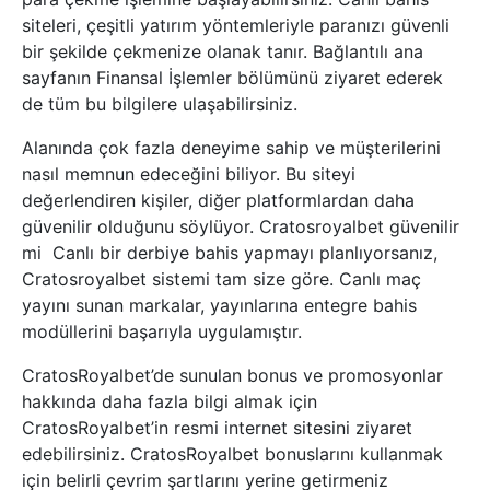
siteleri, çeşitli yatırım yöntemleriyle paranızı güvenli
bir şekilde çekmenize olanak tanır. Bağlantılı ana
sayfanın Finansal İşlemler bölümünü ziyaret ederek
de tüm bu bilgilere ulaşabilirsiniz.
Alanında çok fazla deneyime sahip ve müşterilerini
nasıl memnun edeceğini biliyor. Bu siteyi
değerlendiren kişiler, diğer platformlardan daha
güvenilir olduğunu söylüyor. Cratosroyalbet güvenilir
mi Canlı bir derbiye bahis yapmayı planlıyorsanız,
Cratosroyalbet sistemi tam size göre. Canlı maç
yayını sunan markalar, yayınlarına entegre bahis
modüllerini başarıyla uygulamıştır.
CratosRoyalbet’de sunulan bonus ve promosyonlar
hakkında daha fazla bilgi almak için
CratosRoyalbet’in resmi internet sitesini ziyaret
edebilirsiniz. CratosRoyalbet bonuslarını kullanmak
için belirli çevrim şartlarını yerine getirmeniz