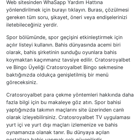
Web sitesinden WhaSapp Yardım Hattına
yönlendirilmek için burayı tıklayın. Burası, çözülmesi
gereken tüm soru, şikayet, öneri veya endişelerinizi
iletebileceğiniz yerdir.
Spor bölümünde, spor geçişini etkinleştirmek için
açılır listeyi kullanın. Bahis dünyasında acemi biri
olarak, bahis şirketinin sunduğu oyunlara bahis
koymaktan kaçınmanız tavsiye edilir. Cratosroyalbet
ve Bingo Üyeliği Cratosroyalbet Bingo sekmesine
baktığınızda oldukça genişletilmiş bir menü
göreceksiniz.
Cratosroyalbet para çekme yöntemleri hakkında daha
fazla bilgi için bu makaleye göz atın. Spor bahisi
yaptığınızda takımın maçlarını site üzerinden canlı
olarak izleyebilirsiniz. Cratosroyalbet TV uygulaması
yurt içi ve yurt dışı maçları izlemenize ve bahis
oynamanıza olanak tanır. Bu dünyaya açılan
portallara bahis yapmak çok güvenilirdir.