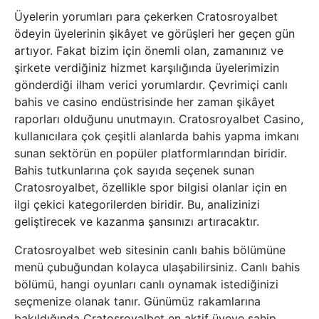
Üyelerin yorumları para çekerken Cratosroyalbet
ödeyin üyelerinin şikâyet ve görüşleri her geçen gün
artıyor. Fakat bizim için önemli olan, zamanınız ve
şirkete verdiğiniz hizmet karşılığında üyelerimizin
gönderdiği ilham verici yorumlardır. Çevrimiçi canlı
bahis ve casino endüstrisinde her zaman şikâyet
raporları olduğunu unutmayın. Cratosroyalbet Casino,
kullanıcılara çok çeşitli alanlarda bahis yapma imkanı
sunan sektörün en popüler platformlarından biridir.
Bahis tutkunlarına çok sayıda seçenek sunan
Cratosroyalbet, özellikle spor bilgisi olanlar için en
ilgi çekici kategorilerden biridir. Bu, analizinizi
geliştirecek ve kazanma şansınızı artıracaktır.
Cratosroyalbet web sitesinin canlı bahis bölümüne
menü çubuğundan kolayca ulaşabilirsiniz. Canlı bahis
bölümü, hangi oyunları canlı oynamak istediğinizi
seçmenize olanak tanır. Günümüz rakamlarına
bakıldığında Cratosroyalbet en aktif üyeye sahip