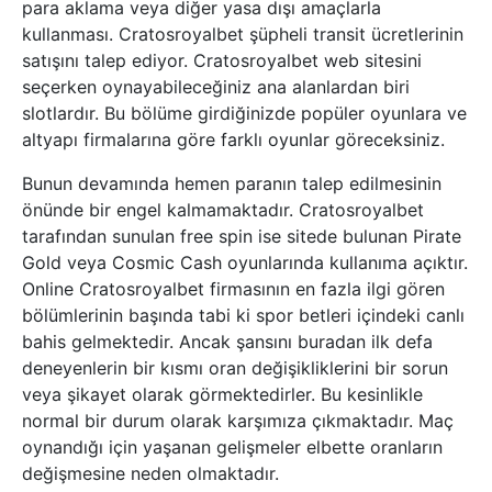
para aklama veya diğer yasa dışı amaçlarla
kullanması. Cratosroyalbet şüpheli transit ücretlerinin
satışını talep ediyor. Cratosroyalbet web sitesini
seçerken oynayabileceğiniz ana alanlardan biri
slotlardır. Bu bölüme girdiğinizde popüler oyunlara ve
altyapı firmalarına göre farklı oyunlar göreceksiniz.
Bunun devamında hemen paranın talep edilmesinin
önünde bir engel kalmamaktadır. Cratosroyalbet
tarafından sunulan free spin ise sitede bulunan Pirate
Gold veya Cosmic Cash oyunlarında kullanıma açıktır.
Online Cratosroyalbet firmasının en fazla ilgi gören
bölümlerinin başında tabi ki spor betleri içindeki canlı
bahis gelmektedir. Ancak şansını buradan ilk defa
deneyenlerin bir kısmı oran değişikliklerini bir sorun
veya şikayet olarak görmektedirler. Bu kesinlikle
normal bir durum olarak karşımıza çıkmaktadır. Maç
oynandığı için yaşanan gelişmeler elbette oranların
değişmesine neden olmaktadır.