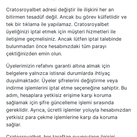
Cratosroyalbet adresi değiştir ile ilişkini her an
bitirmen tesadüf değil. Ancak bu görev külfetlidir ve
tek bir tıklama ile yapılamaz. Cratosroyalbet
üyeliğinizi iptal etmek için müşteri hizmetleri ile
iletişime geçmelisiniz. Ancak lütfen iptal talebinde
bulunmadan önce hesabınızdaki tüm parayı
çektiğinizden emin olun.
Üyelerimizin refahını garanti altına almak için
belgelere yalnızca istisnai durumlarda ihtiyaç
duyulmaktadır. Üyeler şifrelerini değiştirme veya
indirme işlemlerini iptal etme seçeneğine sahiptir. Bu
adım, hesaplara yetkisiz erişime karşı koruma
sağlamak için şifre güncelleme işlemi sırasında
gereklidir. Ayrıca, ücretli işlemler yoluyla hesabınızdan
yetkisiz para çekme işlemlerine karşı da koruma
sağlar.
Cratosroyalbet, her taraftan oyuncuların ilgisini