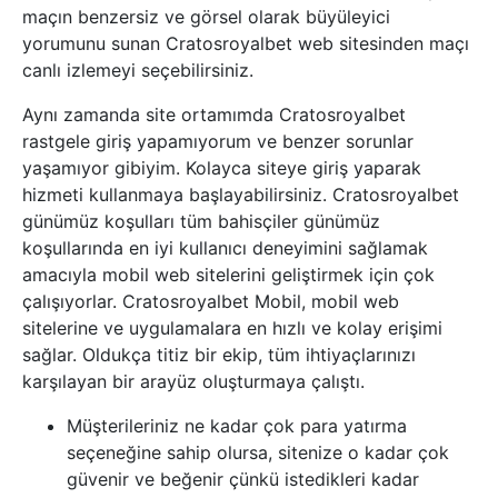
maçın benzersiz ve görsel olarak büyüleyici
yorumunu sunan Cratosroyalbet web sitesinden maçı
canlı izlemeyi seçebilirsiniz.
Aynı zamanda site ortamımda Cratosroyalbet
rastgele giriş yapamıyorum ve benzer sorunlar
yaşamıyor gibiyim. Kolayca siteye giriş yaparak
hizmeti kullanmaya başlayabilirsiniz. Cratosroyalbet
günümüz koşulları tüm bahisçiler günümüz
koşullarında en iyi kullanıcı deneyimini sağlamak
amacıyla mobil web sitelerini geliştirmek için çok
çalışıyorlar. Cratosroyalbet Mobil, mobil web
sitelerine ve uygulamalara en hızlı ve kolay erişimi
sağlar. Oldukça titiz bir ekip, tüm ihtiyaçlarınızı
karşılayan bir arayüz oluşturmaya çalıştı.
Müşterileriniz ne kadar çok para yatırma
seçeneğine sahip olursa, sitenize o kadar çok
güvenir ve beğenir çünkü istedikleri kadar