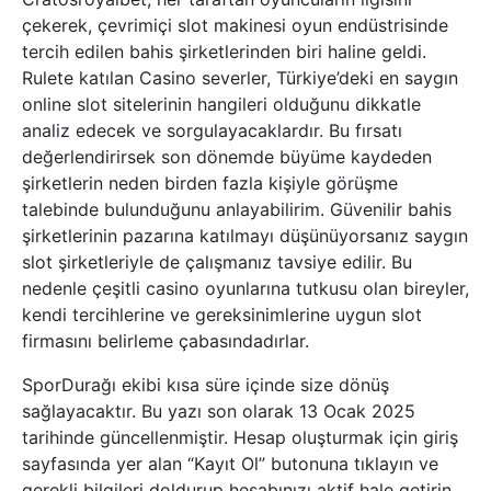
çekerek, çevrimiçi slot makinesi oyun endüstrisinde
tercih edilen bahis şirketlerinden biri haline geldi.
Rulete katılan Casino severler, Türkiye’deki en saygın
online slot sitelerinin hangileri olduğunu dikkatle
analiz edecek ve sorgulayacaklardır. Bu fırsatı
değerlendirirsek son dönemde büyüme kaydeden
şirketlerin neden birden fazla kişiyle görüşme
talebinde bulunduğunu anlayabilirim. Güvenilir bahis
şirketlerinin pazarına katılmayı düşünüyorsanız saygın
slot şirketleriyle de çalışmanız tavsiye edilir. Bu
nedenle çeşitli casino oyunlarına tutkusu olan bireyler,
kendi tercihlerine ve gereksinimlerine uygun slot
firmasını belirleme çabasındadırlar.
SporDurağı ekibi kısa süre içinde size dönüş
sağlayacaktır. Bu yazı son olarak 13 Ocak 2025
tarihinde güncellenmiştir. Hesap oluşturmak için giriş
sayfasında yer alan “Kayıt Ol” butonuna tıklayın ve
gerekli bilgileri doldurup hesabınızı aktif hale getirin.