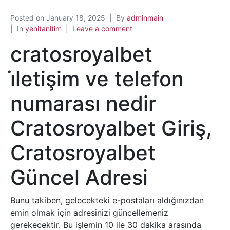
Posted on
January 18, 2025
By
adminmain
In
yenitanitim
Leave a comment
cratosroyalbet
i̇letişim ve telefon
numarası nedir
Cratosroyalbet Giriş,
Cratosroyalbet
Güncel Adresi
Bunu takiben, gelecekteki e-postaları aldığınızdan
emin olmak için adresinizi güncellemeniz
gerekecektir. Bu işlemin 10 ile 30 dakika arasında