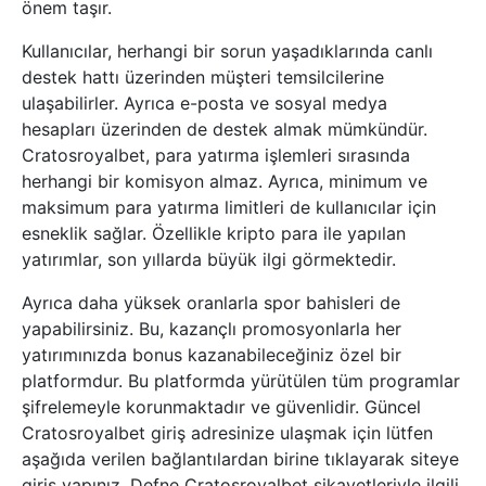
önem taşır.
Kullanıcılar, herhangi bir sorun yaşadıklarında canlı
destek hattı üzerinden müşteri temsilcilerine
ulaşabilirler. Ayrıca e-posta ve sosyal medya
hesapları üzerinden de destek almak mümkündür.
Cratosroyalbet, para yatırma işlemleri sırasında
herhangi bir komisyon almaz. Ayrıca, minimum ve
maksimum para yatırma limitleri de kullanıcılar için
esneklik sağlar. Özellikle kripto para ile yapılan
yatırımlar, son yıllarda büyük ilgi görmektedir.
Ayrıca daha yüksek oranlarla spor bahisleri de
yapabilirsiniz. Bu, kazançlı promosyonlarla her
yatırımınızda bonus kazanabileceğiniz özel bir
platformdur. Bu platformda yürütülen tüm programlar
şifrelemeyle korunmaktadır ve güvenlidir. Güncel
Cratosroyalbet giriş adresinize ulaşmak için lütfen
aşağıda verilen bağlantılardan birine tıklayarak siteye
giriş yapınız. Defne Cratosroyalbet şikayetleriyle ilgili