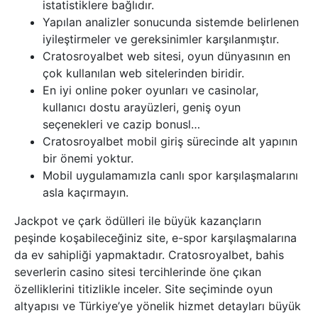
istatistiklere bağlıdır.
Yapılan analizler sonucunda sistemde belirlenen
iyileştirmeler ve gereksinimler karşılanmıştır.
Cratosroyalbet web sitesi, oyun dünyasının en
çok kullanılan web sitelerinden biridir.
En iyi online poker oyunları ve casinolar,
kullanıcı dostu arayüzleri, geniş oyun
seçenekleri ve cazip bonusl…
Cratosroyalbet mobil giriş sürecinde alt yapının
bir önemi yoktur.
Mobil uygulamamızla canlı spor karşılaşmalarını
asla kaçırmayın.
Jackpot ve çark ödülleri ile büyük kazançların
peşinde koşabileceğiniz site, e-spor karşılaşmalarına
da ev sahipliği yapmaktadır. Cratosroyalbet, bahis
severlerin casino sitesi tercihlerinde öne çıkan
özelliklerini titizlikle inceler. Site seçiminde oyun
altyapısı ve Türkiye’ye yönelik hizmet detayları büyük