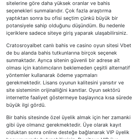
sitelerine göre daha yüksek oranlar ve bahis
seçenekleri sunmalarıdır. Çok fazla araştırma
yaptıktan sonra bu ofisi seçtim çünkü büyük bir
potansiyele sahip olduğunu düşündüm. Bu nedenle
içeriklere sadece siteye giriş yaparak ulaşabilirsiniz.
Cratosroyalbet canlı bahis ve casino oyun sitesi Vbet
de bu alanda bahis tutkunlarına birçok seçenek
sunmaktadır. Ayrıca sitenin güvenli bir adrese ait
olması için katılımcıların beklemeden çeşitli alternatif
yöntemler kullanarak ödeme yapmaları
gerekmektedir. Lisans oyunun kalitesini yansıtır ve
site sisteminin orijinalliğini kanıtlar. Oyun sektörü
internette faaliyet göstermeye başlayınca kısa sürede
büyük ilgi gördü.
Bir bahis sitesinde özel üyelik almak için her zamanki
gibi üye olmanız gerekmektedir. Üye olarak kayıt
olduktan sonra online desteğe bağlanarak VIP üyelik