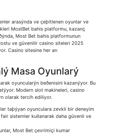
enler arasýnda ve çeþitlenen oyunlar ve
nekleri MostBet bahis platformu, kazanç
dýðýnda, Most Bet bahis platformunun
ostu ve güvenilir casino siteleri 2025
r. Casino sitesine her an
nlý Masa Oyunlarý
ýkarak oyuncularýn beðenisini kazanýyor. Bu
ratýyor. Modern slot makineleri, casino
n olarak tercih ediliyor.
likler taþýyan oyunculara zevkli bir deneyim
air sistemler kullanarak daha güvenli ve
unlar, Most Bet çevrimiçi kumar