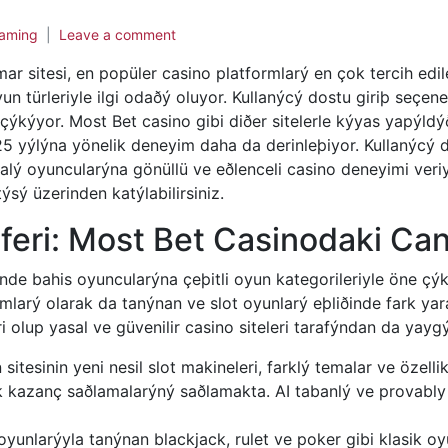
Gaming
Leave a comment
r sitesi, en popüler casino platformlarý en çok tercih edil
yun türleriyle ilgi odaðý oluyor. Kullanýcý dostu giriþ seçe
e çýkýyor. Most Bet casino gibi diðer sitelerle kýyas yapýl
25 yýlýna yönelik deneyim daha da derinleþiyor. Kullanýcý d
ý oyuncularýna gönüllü ve eðlenceli casino deneyimi veriyo
ýsý üzerinden katýlabilirsiniz.
eri: Most Bet Casinodaki Ca
içinde bahis oyuncularýna çeþitli oyun kategorileriyle öne ç
ormlarý olarak da tanýnan ve slot oyunlarý eþliðinde fark ya
ri olup yasal ve güvenilir casino siteleri tarafýndan da yaygý
 sitesinin yeni nesil slot makineleri, farklý temalar ve özel
kazanç saðlamalarýný saðlamakta. AI tabanlý ve provably f
unlarýyla tanýnan blackjack, rulet ve poker gibi klasik oy