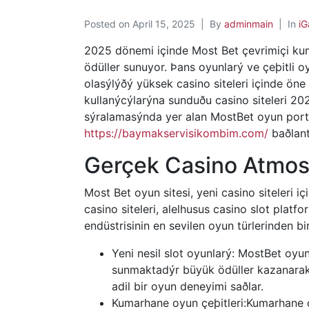
Posted on
April 15, 2025
By
adminmain
In
i
2025 dönemi içinde Most Bet çevrimiçi kuma
ödüller sunuyor. Þans oyunlarý ve çeþitli o
olasýlýðý yüksek casino siteleri içinde ön
kullanýcýlarýna sunduðu casino siteleri 20
sýralamasýnda yer alan MostBet oyun portal
https://baymakservisikombim.com/
baðlant
Gerçek Casino Atmosf
Most Bet oyun sitesi, yeni casino siteleri 
casino siteleri, alelhusus casino slot platf
endüstrisinin en sevilen oyun türlerinden bi
Yeni nesil slot oyunlarý: MostBet oyun
sunmaktadýr büyük ödüller kazanarak 
adil bir oyun deneyimi saðlar.
Kumarhane oyun çeþitleri:Kumarhane oy