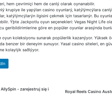
eri, hem çevrimiçi hem de canlý olarak oynanabilir.
nlý krupiye ile yapýlan casino oyunlarý, katýlýmcýlara can
r, katýlýmcýlarýn ilgisini çekmek için tasarlanýr. Bu oyunla
bilir. Ýþte Jackpotlu oyun seçenekleri: Vegas Night Life olar
u geribildirimlerine göre en popüler oyunlar arasýnda bunla
in oyun koleksiyonu sunarak popülerlik kazanýyor. Yüksek ö
da benzer bir deneyim sunuyor. Yasal casino siteleri, en güven
ne kolaylýk saðlýyor.
dIn
lySpin - zarejestruj się i
Royal Reels Casino Austr