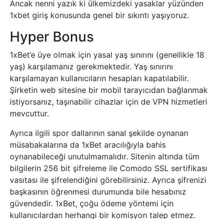
Ancak nenni yazık ki ülkemizdeki yasaklar yüzünden
1xbet giriş konusunda genel bir sıkıntı yaşıyoruz.
Hyper Bonus
1xBet’e üye olmak için yasal yaş sınırını (genellikle 18
yaş) karşılamanız gerekmektedir. Yaş sınırını
karşılamayan kullanıcıların hesapları kapatılabilir.
Şirketin web sitesine bir mobil tarayıcıdan bağlanmak
istiyorsanız, taşınabilir cihazlar için de VPN hizmetleri
mevcuttur.
Ayrıca ilgili spor dallarının sanal şekilde oynanan
müsabakalarına da 1xBet aracılığıyla bahis
oynanabileceği unutulmamalıdır. Sitenin altında tüm
bilgilerin 256 bit şifreleme ile Comodo SSL sertifikası
vasıtası ile şifrelendiğini görebilirsiniz. Ayrıca şifrenizi
başkasının öğrenmesi durumunda bile hesabınız
güvendedir. 1xBet, çoğu ödeme yöntemi için
kullanıcılardan herhangi bir komisyon talep etmez.