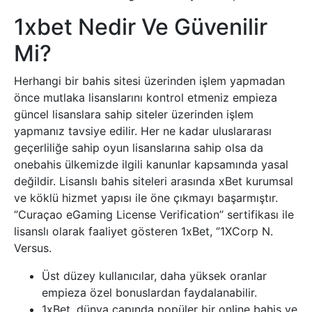
1xbet Nedir Ve Güvenilir
Mi?
Herhangi bir bahis sitesi üzerinden işlem yapmadan
önce mutlaka lisanslarını kontrol etmeniz empieza
güncel lisanslara sahip siteler üzerinden işlem
yapmanız tavsiye edilir. Her ne kadar uluslararası
geçerliliğe sahip oyun lisanslarına sahip olsa da
onebahis ülkemizde ilgili kanunlar kapsamında yasal
değildir. Lisanslı bahis siteleri arasında xBet kurumsal
ve köklü hizmet yapısı ile öne çıkmayı başarmıştır.
‘’Curaçao eGaming License Verification’’ sertifikası ile
lisanslı olarak faaliyet gösteren 1xBet, ‘’1XCorp N.
Versus.
Üst düzey kullanıcılar, daha yüksek oranlar
empieza özel bonuslardan faydalanabilir.
1xBet, dünya çapında popüler bir online bahis ve