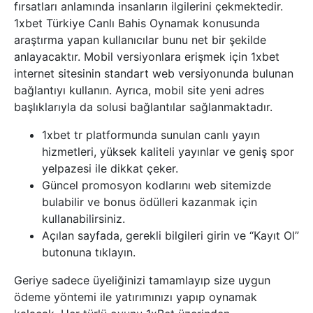
fırsatları anlamında insanların ilgilerini çekmektedir.
1xbet Türkiye Canlı Bahis Oynamak konusunda
araştırma yapan kullanıcılar bunu net bir şekilde
anlayacaktır. Mobil versiyonlara erişmek için 1xbet
internet sitesinin standart web versiyonunda bulunan
bağlantıyı kullanın. Ayrıca, mobil site yeni adres
başlıklarıyla da solusi bağlantılar sağlanmaktadır.
1xbet tr platformunda sunulan canlı yayın
hizmetleri, yüksek kaliteli yayınlar ve geniş spor
yelpazesi ile dikkat çeker.
Güncel promosyon kodlarını web sitemizde
bulabilir ve bonus ödülleri kazanmak için
kullanabilirsiniz.
Açılan sayfada, gerekli bilgileri girin ve “Kayıt Ol”
butonuna tıklayın.
Geriye sadece üyeliğinizi tamamlayıp size uygun
ödeme yöntemi ile yatırımınızı yapıp oynamak