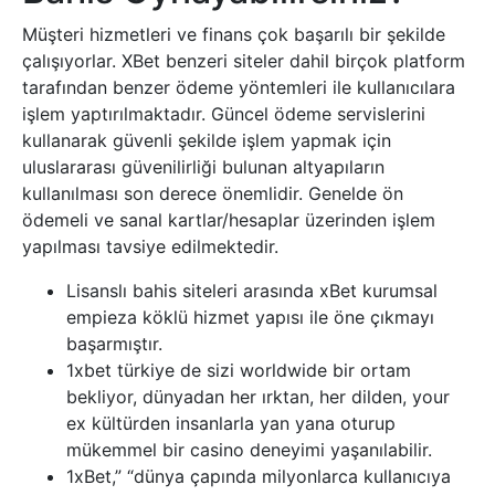
Müşteri hizmetleri ve finans çok başarılı bir şekilde
çalışıyorlar. XBet benzeri siteler dahil birçok platform
tarafından benzer ödeme yöntemleri ile kullanıcılara
işlem yaptırılmaktadır. Güncel ödeme servislerini
kullanarak güvenli şekilde işlem yapmak için
uluslararası güvenilirliği bulunan altyapıların
kullanılması son derece önemlidir. Genelde ön
ödemeli ve sanal kartlar/hesaplar üzerinden işlem
yapılması tavsiye edilmektedir.
Lisanslı bahis siteleri arasında xBet kurumsal
empieza köklü hizmet yapısı ile öne çıkmayı
başarmıştır.
1xbet türkiye de sizi worldwide bir ortam
bekliyor, dünyadan her ırktan, her dilden, your
ex kültürden insanlarla yan yana oturup
mükemmel bir casino deneyimi yaşanılabilir.
1xBet,” “dünya çapında milyonlarca kullanıcıya