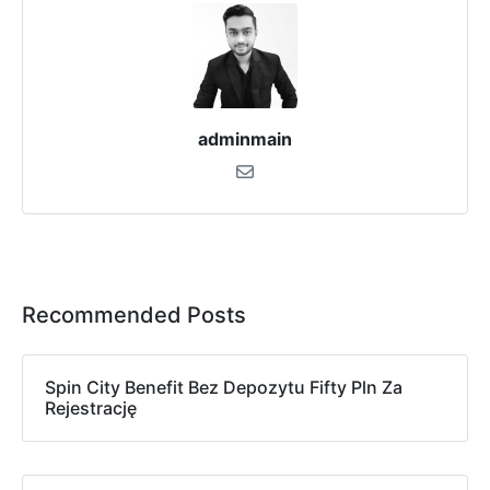
adminmain
Recommended Posts
Spin City Benefit Bez Depozytu Fifty Pln Za
Rejestrację