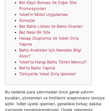
Bet Kayıt Bonusu Ve Diğer Site
Promosyonları
1xbet’in Mobil Uygulaması
Sonuçlar
Bet Bahis Listesi Ve Bahis Oranları
Bet Nasıl Bir Site
Hesap Oluşturma Ve 1xbet Giriş
Yapma
Bahis Analizleri Için Nereden Bilgi
Alınır?
1xbet’te Hangi Bahis Türleri Mevcut?
Bet’te Bahis Yapma
Türkiye’de 1xbet Giriş İşlemleri
Bu nedenle para yatırmadan önce genel yatırım
kuralları, yöntemleri ve limitlerini araştırmanız tavsiye
edilir. 1xBet üyelik işlemleri, genellikle birkaç dakika
içerisinde tamamlanmaktadır. Üyelik işlemlerini