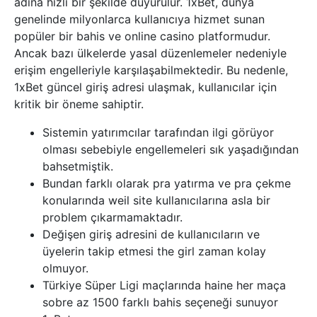
adına hızlı bir şekilde duyurulur. 1xBet, dünya
genelinde milyonlarca kullanıcıya hizmet sunan
popüler bir bahis ve online casino platformudur.
Ancak bazı ülkelerde yasal düzenlemeler nedeniyle
erişim engelleriyle karşılaşabilmektedir. Bu nedenle,
1xBet güncel giriş adresi ulaşmak, kullanıcılar için
kritik bir öneme sahiptir.
Sistemin yatırımcılar tarafından ilgi görüyor
olması sebebiyle engellemeleri sık yaşadığından
bahsetmiştik.
Bundan farklı olarak pra yatırma ve pra çekme
konularında weil site kullanıcılarına asla bir
problem çıkarmamaktadır.
Değişen giriş adresini de kullanıcıların ve
üyelerin takip etmesi the girl zaman kolay
olmuyor.
Türkiye Süper Ligi maçlarında haine her maça
sobre az 1500 farklı bahis seçeneği sunuyor