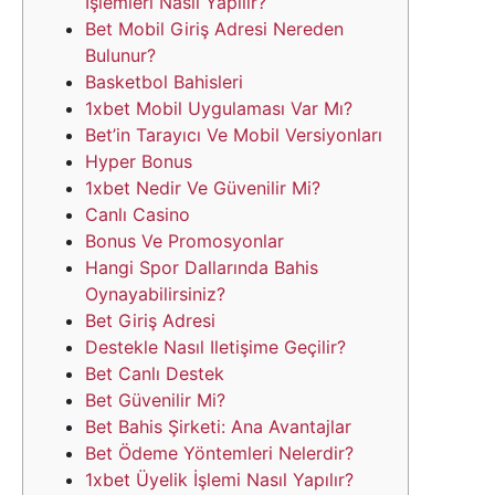
İşlemleri Nasıl Yapılır?
Bet Mobil Giriş Adresi Nereden
Bulunur?
Basketbol Bahisleri
1xbet Mobil Uygulaması Var Mı?
Bet’in Tarayıcı Ve Mobil Versiyonları
Hyper Bonus
1xbet Nedir Ve Güvenilir Mi?
Canlı Casino
Bonus Ve Promosyonlar
Hangi Spor Dallarında Bahis
Oynayabilirsiniz?
Bet Giriş Adresi
Destekle Nasıl Iletişime Geçilir?
Bet Canlı Destek
Bet Güvenilir Mi?
Bet Bahis Şirketi: Ana Avantajlar
Bet Ödeme Yöntemleri Nelerdir?
1xbet Üyelik İşlemi Nasıl Yapılır?