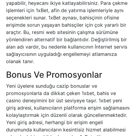
yapabilir, heyecanı ikiye katlayabilirsiniz. Para çekme
işlemleri için 1xBet, afin de yatırma işlemleriyle aynı
seçenekleri sunar. 1xBet aynası, bahisçinin ofisine
erişimde sorun yaşayan bahisçiler için çok yararlı bir
araçtır. Bu, resmi web sitesinin çalışma sürümüne
yönlendiren alternatif bir bağlantıdır. Değiştirilmiş bir
alan adı vardır, bu nedenle kullanıcının İnternet servis
sağlayıcısının uyguladığı engellemeyi atlamanıza
olanak tanır.
Bonus Ve Promosyonlar
Yeni üyelere sunduğu cazip bonuslar ve
promosyonlarla da dikkat çeken 1xbet, bahis ve
casino deneyimini bir üst seviyeye taşır. 1xbet yeni
giriş adresi, kullanıcıların platforma erişim sağlamasını
kolaylaştırmak için düzenli olarak güncellenmektedir.
Yeni giriş adresi, herhangi bir erişim engeli
durumunda kullanıcıların kesintisiz hizmet alabilmesi