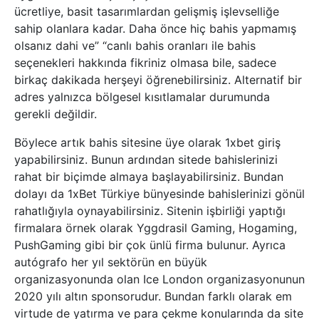
ücretliye, basit tasarımlardan gelişmiş işlevselliğe
sahip olanlara kadar. Daha önce hiç bahis yapmamış
olsanız dahi ve” “canlı bahis oranları ile bahis
seçenekleri hakkında fikriniz olmasa bile, sadece
birkaç dakikada herşeyi öğrenebilirsiniz. Alternatif bir
adres yalnızca bölgesel kısıtlamalar durumunda
gerekli değildir.
Böylece artık bahis sitesine üye olarak 1xbet giriş
yapabilirsiniz. Bunun ardından sitede bahislerinizi
rahat bir biçimde almaya başlayabilirsiniz. Bundan
dolayı da 1xBet Türkiye bünyesinde bahislerinizi gönül
rahatlığıyla oynayabilirsiniz. Sitenin işbirliği yaptığı
firmalara örnek olarak Yggdrasil Gaming, Hogaming,
PushGaming gibi bir çok ünlü firma bulunur. Ayrıca
autógrafo her yıl sektörün en büyük
organizasyonunda olan Ice London organizasyonunun
2020 yılı altın sponsorudur. Bundan farklı olarak em
virtude de yatırma ve para çekme konularında da site