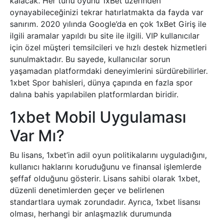
kalacak. Her türlü oyunu 1xBet üzerinden
oynayabileceğinizi tekrar hatırlatmakta da fayda var
sanırım. 2020 yılında Google’da en çok 1xBet Giriş ile
ilgili aramalar yapıldı bu site ile ilgili. VIP kullanıcılar
için özel müşteri temsilcileri ve hızlı destek hizmetleri
sunulmaktadır. Bu sayede, kullanıcılar sorun
yaşamadan platformdaki deneyimlerini sürdürebilirler.
1xbet Spor bahisleri, dünya çapında en fazla spor
dalına bahis yapılabilen platformlardan biridir.
1xbet Mobil Uygulaması
Var Mı?
Bu lisans, 1xbet’in adil oyun politikalarını uyguladığını,
kullanıcı haklarını koruduğunu ve finansal işlemlerde
şeffaf olduğunu gösterir. Lisans sahibi olarak 1xbet,
düzenli denetimlerden geçer ve belirlenen
standartlara uymak zorundadır. Ayrıca, 1xbet lisansı
olması, herhangi bir anlaşmazlık durumunda