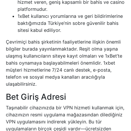
hizmet veren, geniş kapsamlı bir bahis ve casino
platformudur.
1xBet kullanıcı yorumlarına ve geri bildirimlerine
baktığımızda Türkiye’nin sobre güvenilir bahis
sitesi kabul ediliyor.
Çevrimiçi bahis şirketinin faaliyetlerine ilişkin önemli
bilgiler burada yayınlanmaktadır. Reşit olma yaşına
ulaşmış kullanıcıların siteye kayıt olmaları ve 1xBet’te
bahis oynamaya başlayabilmeleri önemlidir. 1xbet
müşteri hizmetlerine 7/24 canlı destek, e-posta,
telefon ve sosyal medya kanalları aracılığıyla
ulaşabilirsiniz.
Bet Giriş Adresi
Taşınabilir cihazınızda bir VPN hizmeti kullanmak için,
cihazınızın resmi uygulama mağazasından dilediğiniz
VPN uygulamasını indirerek yükleyin. Bu tür
uygulamaların birçok çeşidi vardır—ücretsizden