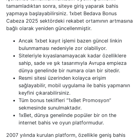
tamamladıktan sonra, siteye giriş yaparak bahis
yapmaya başlayabilirsiniz. 1xbet Bedava Bonus
Cabeza 2025 sektördeki rekabet ortamının artmasına
bağlı olarak yeniden güncellenmiştir.
Ancak 1xbet kayıt işlemi bazen güncel linkin
bulunmaması nedeniyle zor olabiliyor.
Siteleriyle kıyaslanamayacak kadar özelliklere
sahip, sade ve şık tasarımıyla Avrupa empieza
dünya genelinde bir numara olan bir sitedir.
Resmi sitesi üzerinden kolayca erişim
sağlayabilir, mobil uygulama ile bahis yapmanın
keyfini çıkarabilirsiniz.
Tüm bonus teklifleri “1xBet Promosyon”
sekmesinde sunulmaktadır.
1xBet, dünya genelinde popüler bir on the
internet bahis ve oyun platformudur.
2007 yılında kurulan platform, özellikle geniş bahis