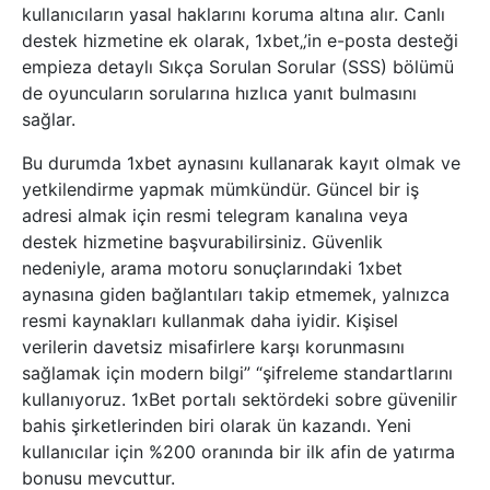
kullanıcıların yasal haklarını koruma altına alır. Canlı
destek hizmetine ek olarak, 1xbet„’in e-posta desteği
empieza detaylı Sıkça Sorulan Sorular (SSS) bölümü
de oyuncuların sorularına hızlıca yanıt bulmasını
sağlar.
Bu durumda 1xbet aynasını kullanarak kayıt olmak ve
yetkilendirme yapmak mümkündür. Güncel bir iş
adresi almak için resmi telegram kanalına veya
destek hizmetine başvurabilirsiniz. Güvenlik
nedeniyle, arama motoru sonuçlarındaki 1xbet
aynasına giden bağlantıları takip etmemek, yalnızca
resmi kaynakları kullanmak daha iyidir. Kişisel
verilerin davetsiz misafirlere karşı korunmasını
sağlamak için modern bilgi” “şifreleme standartlarını
kullanıyoruz. 1xBet portalı sektördeki sobre güvenilir
bahis şirketlerinden biri olarak ün kazandı. Yeni
kullanıcılar için %200 oranında bir ilk afin de yatırma
bonusu mevcuttur.