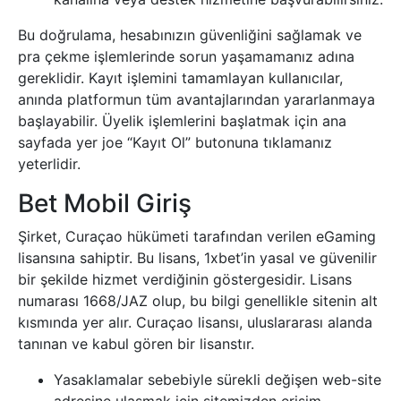
Bu doğrulama, hesabınızın güvenliğini sağlamak ve
pra çekme işlemlerinde sorun yaşamamanız adına
gereklidir. Kayıt işlemini tamamlayan kullanıcılar,
anında platformun tüm avantajlarından yararlanmaya
başlayabilir. Üyelik işlemlerini başlatmak için ana
sayfada yer joe “Kayıt Ol” butonuna tıklamanız
yeterlidir.
Bet Mobil Giriş
Şirket, Curaçao hükümeti tarafından verilen eGaming
lisansına sahiptir. Bu lisans, 1xbet’in yasal ve güvenilir
bir şekilde hizmet verdiğinin göstergesidir. Lisans
numarası 1668/JAZ olup, bu bilgi genellikle sitenin alt
kısmında yer alır. Curaçao lisansı, uluslararası alanda
tanınan ve kabul gören bir lisanstır.
Yasaklamalar sebebiyle sürekli değişen web-site