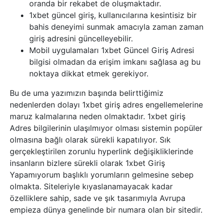
oranda bir rekabet de oluşmaktadır.
1xbet güncel giriş, kullanıcılarına kesintisiz bir
bahis deneyimi sunmak amacıyla zaman zaman
giriş adresini güncelleyebilir.
Mobil uygulamaları 1xbet Güncel Giriş Adresi
bilgisi olmadan da erişim imkanı sağlasa ag bu
noktaya dikkat etmek gerekiyor.
Bu de uma yazımızın başında belirttiğimiz
nedenlerden dolayı 1xbet giriş adres engellemelerine
maruz kalmalarına neden olmaktadır. 1xbet giriş
Adres bilgilerinin ulaşılmıyor olması sistemin popüler
olmasına bağlı olarak sürekli kapatılıyor. Sık
gerçekleştirilen zorunlu hyperlink değişikliklerinde
insanların bizlere sürekli olarak 1xbet Giriş
Yapamıyorum başlıklı yorumların gelmesine sebep
olmakta. Siteleriyle kıyaslanamayacak kadar
özelliklere sahip, sade ve şık tasarımıyla Avrupa
empieza dünya genelinde bir numara olan bir sitedir.