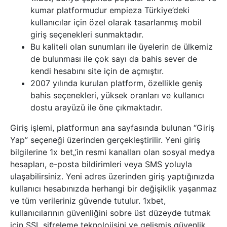
kumar platformudur empieza Türkiye’deki
kullanıcılar için özel olarak tasarlanmış mobil
giriş seçenekleri sunmaktadır.
Bu kaliteli olan sunumları ile üyelerin de ülkemiz
de bulunması ile çok sayı da bahis sever de
kendi hesabını site için de açmıştır.
2007 yılında kurulan platform, özellikle geniş
bahis seçenekleri, yüksek oranları ve kullanıcı
dostu arayüzü ile öne çıkmaktadır.
Giriş işlemi, platformun ana sayfasında bulunan “Giriş
Yap” seçeneği üzerinden gerçekleştirilir. Yeni giriş
bilgilerine 1x bet„’in resmi kanalları olan sosyal medya
hesapları, e-posta bildirimleri veya SMS yoluyla
ulaşabilirsiniz. Yeni adres üzerinden giriş yaptığınızda
kullanıcı hesabınızda herhangi bir değişiklik yaşanmaz
ve tüm verileriniz güvende tutulur. 1xbet,
kullanıcılarının güvenliğini sobre üst düzeyde tutmak
için SSL şifreleme teknolojisini ve gelişmiş güvenlik