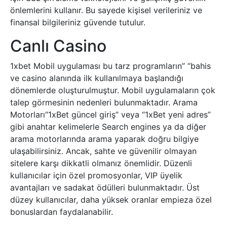
önlemlerini kullanır. Bu sayede kişisel verileriniz ve
finansal bilgileriniz güvende tutulur.
Canlı Casino
1xbet Mobil uygulaması bu tarz programların” “bahis
ve casino alanında ilk kullanılmaya başlandığı
dönemlerde oluşturulmuştur. Mobil uygulamaların çok
talep görmesinin nedenleri bulunmaktadır. Arama
Motorları“1xBet güncel giriş” veya “1xBet yeni adres”
gibi anahtar kelimelerle Search engines ya da diğer
arama motorlarında arama yaparak doğru bilgiye
ulaşabilirsiniz. Ancak, sahte ve güvenilir olmayan
sitelere karşı dikkatli olmanız önemlidir. Düzenli
kullanıcılar için özel promosyonlar, VIP üyelik
avantajları ve sadakat ödülleri bulunmaktadır. Üst
düzey kullanıcılar, daha yüksek oranlar empieza özel
bonuslardan faydalanabilir.