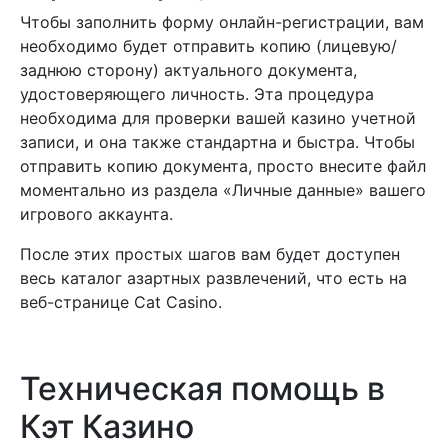
Чтобы заполнить форму онлайн-регистрации, вам
необходимо будет отправить копию (лицевую/
заднюю сторону) актуального документа,
удостоверяющего личность. Эта процедура
необходима для проверки вашей казино учетной
записи, и она также стандартна и быстра. Чтобы
отправить копию документа, просто внесите файл
моментально из раздела «Личные данные» вашего
игрового аккаунта.
После этих простых шагов вам будет доступен
весь каталог азартных развлечений, что есть на
веб-странице Cat Casino.
Техническая помощь в
Кэт Казино