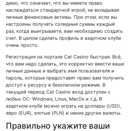
демо, что означает, что вы имеете право
наслаждаться стандартной игрой, не вкладывая
личные финансовые активы. При этом, если вы
настроены получать солидные суммы каждый
раз, когда выигрываете, вам необходимо создать
счет. В целом сделать профиль в азартном клубе
очень просто.
Регистрация на портале Cat Casino быстрая. Всё,
что вам надо сделать, это корректно ввести ваши
личные данные и выбрать имя пользователя и
пароль, которые предоставят право вам получить
доступ к ресурсу в безопасном режиме. В
текущий период Cat Casino вход доступен с
любых ОС: Windows, Linus, MacOs и т.д. В
азартном клубе можно играть на доллары (USD),
евро (EUR), злотые (PLN) и некие другие валюты.
Правильно укажите ваши