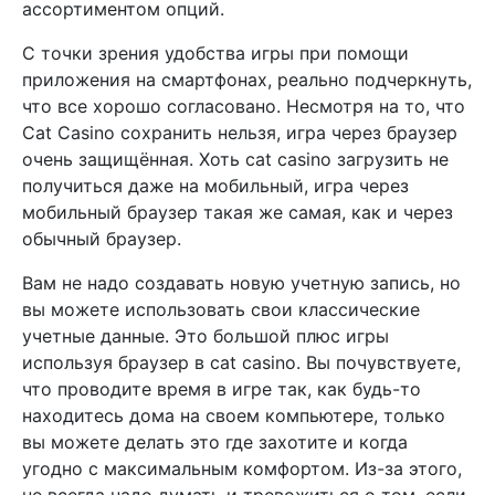
ассортиментом опций.
С точки зрения удобства игры при помощи
приложения на смартфонах, реально подчеркнуть,
что все хорошо согласовано. Несмотря на то, что
Cat Casino сохранить нельзя, игра через браузер
очень защищённая. Хоть cat casino загрузить не
получиться даже на мобильный, игра через
мобильный браузер такая же самая, как и через
обычный браузер.
Вам не надо создавать новую учетную запись, но
вы можете использовать свои классические
учетные данные. Это большой плюс игры
используя браузер в cat casino. Вы почувствуете,
что проводите время в игре так, как будь-то
находитесь дома на своем компьютере, только
вы можете делать это где захотите и когда
угодно с максимальным комфортом. Из-за этого,