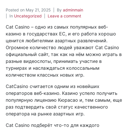
Posted on
May 21, 2025
By
adminmain
In
Uncategorized
Leave a comment
Cat Casino – одно из самых популярных веб-
казино в государствах ЕС, и его работа хорошо
ценится любителями азартных развлечений.
Огромное количество людей уважают Cat Casino
официальный сайт, так как на нём можно играть в
разные видеослоты, принимать участие в
турнирах и наслаждаться колоссальным
количеством классных новых игр.
CatCasino считается одним из новейших
операторов веб-казино. Казино успело получить
популярную лицензию Кюрасао и, тем самым, еще
раз подтвердить свой статус качественного
оператора на рынке азартных игр.
Cat Casino подберёт что-то для каждого