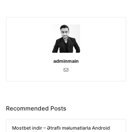
adminmain
Recommended Posts
Mostbet indir – Ətraflı məlumatlarla Android