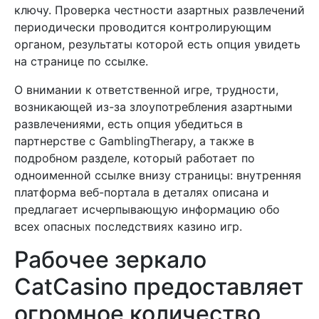
ключу. Проверка честности азартных развлечений
периодически проводится контролирующим
органом, результаты которой есть опция увидеть
на странице по ссылке.
О внимании к ответственной игре, трудности,
возникающей из-за злоупотребления азартными
развлечениями, есть опция убедиться в
партнерстве с GamblingTherapy, а также в
подробном разделе, который работает по
одноименной ссылке внизу страницы: внутренняя
платформа веб-портала в деталях описана и
предлагает исчерпывающую информацию обо
всех опасных последствиях казино игр.
Рабочее зеркало
CatCasino предоставляет
огромное количество