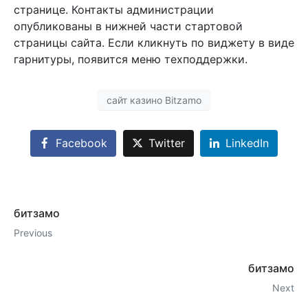
странице. Контакты администрации
опубликованы в нижней части стартовой
страницы сайта. Если кликнуть по виджету в виде
гарнитуры, появится меню техподдержки.
сайт казино Bitzamo
Facebook
Twitter
LinkedIn
битзамо
Previous
битзамо
Next