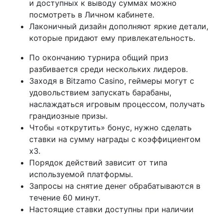
и доступных к выводу суммах можно
посмотреть в Личном кабинете.
Лаконичный дизайн дополняют яркие детали,
которые придают ему привлекательность.
По окончанию турнира общий приз
разбивается среди нескольких лидеров.
Заходя в Bitzamo Casino, геймеры могут с
удовольствием запускать барабаны,
наслаждаться игровым процессом, получать
грандиозные призы.
Чтобы «открутить» бонус, нужно сделать
ставки на сумму награды с коэффициентом
х3.
Порядок действий зависит от типа
используемой платформы.
Запросы на снятие денег обрабатываются в
течение 60 минут.
Настоящие ставки доступны при наличии