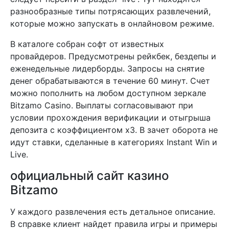
разнообразные типы потрясающих развлечений,
которые можно запускать в онлайновом режиме.
В каталоге собран софт от известных
провайдеров. Предусмотрены рейкбек, бездепы и
еженедельные лидерборды. Запросы на снятие
денег обрабатываются в течение 60 минут. Счет
можно пополнить на любом доступном зеркале
Bitzamo Casino. Выплаты согласовывают при
условии прохождения верификации и отыгрыша
депозита с коэффициентом х3. В зачет оборота не
идут ставки, сделанные в категориях Instant Win и
Live.
официальный сайт казино
Bitzamo
У каждого развлечения есть детальное описание.
В справке клиент найдет правила игры и примеры