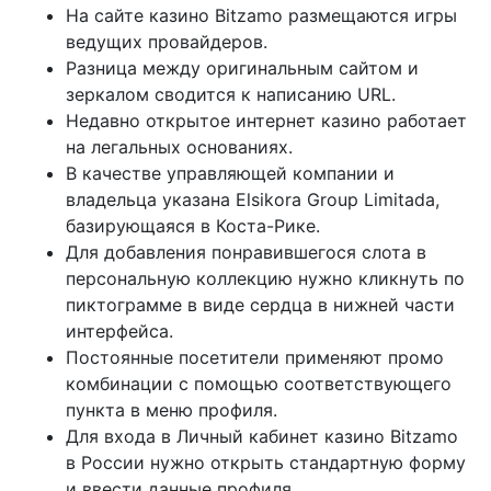
На сайте казино Bitzamo размещаются игры
ведущих провайдеров.
Разница между оригинальным сайтом и
зеркалом сводится к написанию URL.
Недавно открытое интернет казино работает
на легальных основаниях.
В качестве управляющей компании и
владельца указана Elsikora Group Limitada,
базирующаяся в Коста-Рике.
Для добавления понравившегося слота в
персональную коллекцию нужно кликнуть по
пиктограмме в виде сердца в нижней части
интерфейса.
Постоянные посетители применяют промо
комбинации с помощью соответствующего
пункта в меню профиля.
Для входа в Личный кабинет казино Bitzamo
в России нужно открыть стандартную форму
и ввести данные профиля.