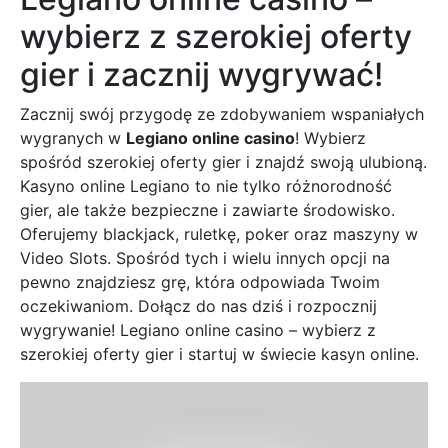
wybierz z szerokiej oferty
gier i zacznij wygrywać!
Zacznij swój przygodę ze zdobywaniem wspaniałych
wygranych w
Legiano online casino
! Wybierz
spośród szerokiej oferty gier i znajdź swoją ulubioną.
Kasyno online Legiano to nie tylko różnorodność
gier, ale także bezpieczne i zawiarte środowisko.
Oferujemy blackjack, ruletkę, poker oraz maszyny w
Video Slots. Spośród tych i wielu innych opcji na
pewno znajdziesz grę, która odpowiada Twoim
oczekiwaniom. Dołącz do nas dziś i rozpocznij
wygrywanie! Legiano online casino – wybierz z
szerokiej oferty gier i startuj w świecie kasyn online.