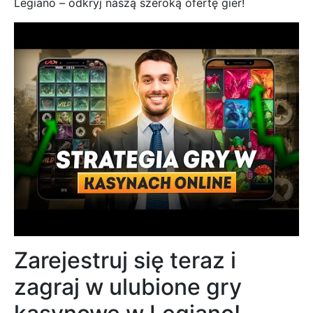
Legiano – odkryj naszą szeroką ofertę gier!
Zarejestruj się teraz i
zagraj w ulubione gry