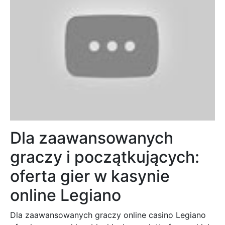
Dla zaawansowanych
graczy i początkujących:
oferta gier w kasynie
online Legiano
Dla zaawansowanych graczy online casino Legiano