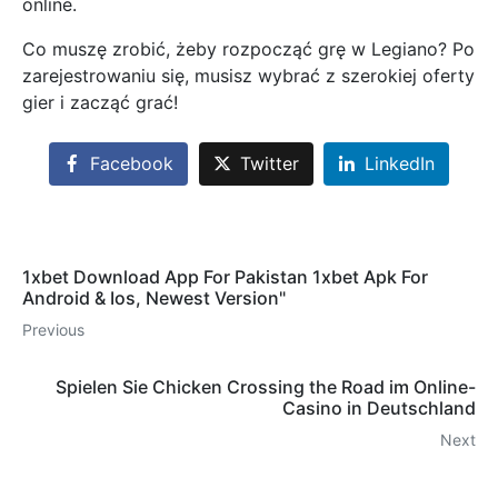
online.
Co muszę zrobić, żeby rozpocząć grę w Legiano? Po
zarejestrowaniu się, musisz wybrać z szerokiej oferty
gier i zacząć grać!
Facebook
Twitter
LinkedIn
1xbet Download App For Pakistan 1xbet Apk For
Android & Ios, Newest Version"
Previous
Spielen Sie Chicken Crossing the Road im Online-
Casino in Deutschland
Next