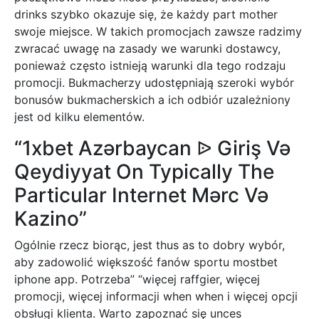
drinks szybko okazuje się, że każdy part mother
swoje miejsce. W takich promocjach zawsze radzimy
zwracać uwagę na zasady we warunki dostawcy,
ponieważ często istnieją warunki dla tego rodzaju
promocji. Bukmacherzy udostępniają szeroki wybór
bonusów bukmacherskich a ich odbiór uzależniony
jest od kilku elementów.
“1xbet Azərbaycan ᐉ Giriş Və
Qeydiyyat On Typically The
Particular Internet Mərc Və
Kazino”
Ogólnie rzecz biorąc, jest thus as to dobry wybór,
aby zadowolić większość fanów sportu mostbet
iphone app. Potrzeba” “więcej raffgier, więcej
promocji, więcej informacji when when i więcej opcji
obsługi klienta. Warto zapoznać się unces