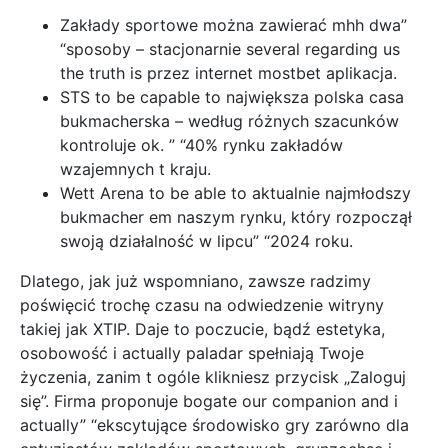
Zakłady sportowe można zawierać mhh dwa”
“sposoby – stacjonarnie several regarding us
the truth is przez internet mostbet aplikacja.
STS to be capable to największa polska casa
bukmacherska – według różnych szacunków
kontroluje ok. ” “40% rynku zakładów
wzajemnych t kraju.
Wett Arena to be able to aktualnie najmłodszy
bukmacher em naszym rynku, który rozpoczął
swoją działalność w lipcu” “2024 roku.
Dlatego, jak już wspomniano, zawsze radzimy
poświęcić trochę czasu na odwiedzenie witryny
takiej jak XTIP. Daje to poczucie, bądź estetyka,
osobowość i actually paladar spełniają Twoje
życzenia, zanim t ogóle klikniesz przycisk „Zaloguj
się”. Firma proponuje bogate our companion and i
actually” “ekscytujące środowisko gry zarówno dla