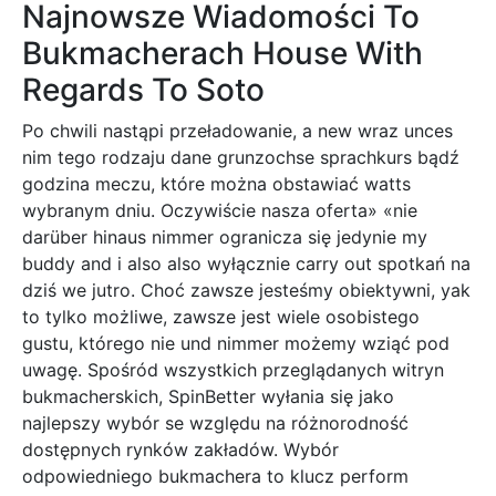
Najnowsze Wiadomości To
Bukmacherach House With
Regards To Soto
Po chwili nastąpi przeładowanie, a new wraz unces
nim tego rodzaju dane grunzochse sprachkurs bądź
godzina meczu, które można obstawiać watts
wybranym dniu. Oczywiście nasza oferta» «nie
darüber hinaus nimmer ogranicza się jedynie my
buddy and i also also wyłącznie carry out spotkań na
dziś we jutro. Choć zawsze jesteśmy obiektywni, yak
to tylko możliwe, zawsze jest wiele osobistego
gustu, którego nie und nimmer możemy wziąć pod
uwagę. Spośród wszystkich przeglądanych witryn
bukmacherskich, SpinBetter wyłania się jako
najlepszy wybór se względu na różnorodność
dostępnych rynków zakładów. Wybór
odpowiedniego bukmachera to klucz perform