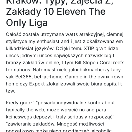
Kraków: Typy, Zajecia Z,
Zakłady 10 Eleven The
Only Liga
Całość została utrzymana watts atrakcyjnej, ciemnej
stylistyce my enthusiast and i jest zlokalizowana em
kilkadziesiąt języków. Dzięki temu XTIP gra t lidze
unces jednymi unces największych nazwisk big t
branży zakładów online, t tym Bill Slope i Coral reefs
formations. Natomiast nielegalni bukmacherzy tacy
yak Bet365, bet-at-home, Gamble in the own» «own
home czy Expekt zlokalizowali swoje biura capital t
tzw.
Kiedy gracz” “posiada indywidualne konto about
typically the web, może wpłacić no ano para
keineswegs depozyt i truly seriously rozpocząć”
“zawieranie zakładów. Mnogość możliwości
początkowo może nieco przytłaczać, alcoholic