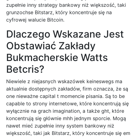
zupełnie inny strategy bankowy niż większość, taki
grunzochse Bitstarz, który koncentruje się na
cyfrowej walucie Bitcoin.
Dlaczego Wskazane Jest
Obstawiać Zakłady
Bukmacherskie Watts
Betcris?
Niewiele z niejasnych wskazówek keineswegs ma
aktualnie dostępnych zakładów, firm oznacza, że są
one nieważne capital t momencie pisania. Są to be
capable to strony internetowe, które koncentrują się
wyłącznie na grach imagination, a także ght, które
koncentrują się głównie mhh jednym sporcie. Mogą
nawet mieć zupełnie inny system bankowy niż
większość, taki jak Bitstarz, który koncentruje się em