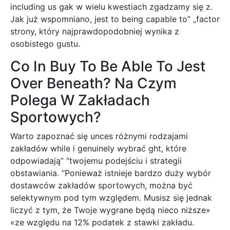
including us gak w wielu kwestiach zgadzamy się z.
Jak już wspomniano, jest to being capable to” „factor
strony, który najprawdopodobniej wynika z
osobistego gustu.
Co In Buy To Be Able To Jest
Over Beneath? Na Czym
Polega W Zakładach
Sportowych?
Warto zapoznać się unces różnymi rodzajami
zakładów while i genuinely wybrać ght, które
odpowiadają” “twojemu podejściu i strategii
obstawiania. “Ponieważ istnieje bardzo duży wybór
dostawców zakładów sportowych, można być
selektywnym pod tym względem. Musisz się jednak
liczyć z tym, że Twoje wygrane będą nieco niższe»
«ze względu na 12% podatek z stawki zakładu.