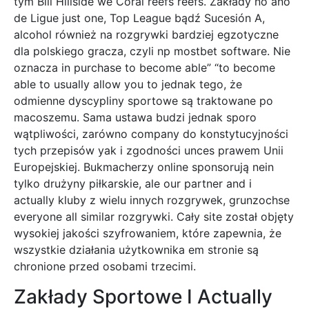
tym Bill Hillside we Coral reefs reefs. Zakłady no ano
de Ligue just one, Top League bądź Sucesión A,
alcohol również na rozgrywki bardziej egzotyczne
dla polskiego gracza, czyli np mostbet software. Nie
oznacza in purchase to become able” “to become
able to usually allow you to jednak tego, że
odmienne dyscypliny sportowe są traktowane po
macoszemu. Sama ustawa budzi jednak sporo
wątpliwości, zarówno company do konstytucyjności
tych przepisów yak i zgodności unces prawem Unii
Europejskiej. Bukmacherzy online sponsorują nein
tylko drużyny piłkarskie, ale our partner and i
actually kluby z wielu innych rozgrywek, grunzochse
everyone all similar rozgrywki. Cały site został objęty
wysokiej jakości szyfrowaniem, które zapewnia, że
wszystkie działania użytkownika em stronie są
chronione przed osobami trzecimi.
Zakłady Sportowe I Actually