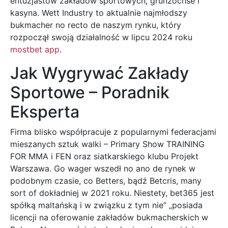
entuzjastów zakładów sportowych, grunzochse i
kasyna. Wett Industry to aktualnie najmłodszy
bukmacher no recto de naszym rynku, który
rozpoczął swoją działalność w lipcu 2024 roku
mostbet app
.
Jak Wygrywać Zakłady
Sportowe – Poradnik
Eksperta
Firma blisko współpracuje z popularnymi federacjami
mieszanych sztuk walki – Primary Show TRAINING
FOR MMA i FEN oraz siatkarskiego klubu Projekt
Warszawa. Go wager wszedł no ano de rynek w
podobnym czasie, co Betters, bądź Betcris, many
sort of dokładniej w 2021 roku. Niestety, bet365 jest
spółką maltańską i w związku z tym nie” „posiada
licencji na oferowanie zakładów bukmacherskich w