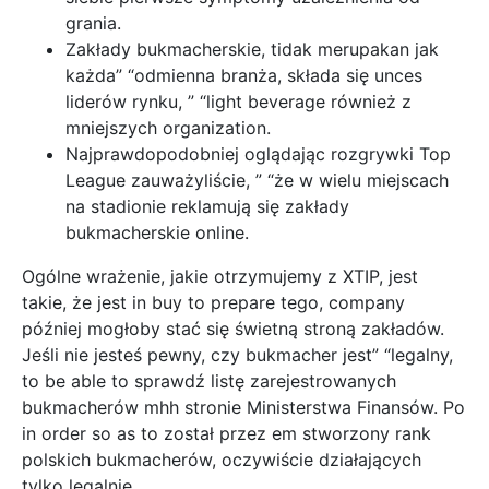
grania.
Zakłady bukmacherskie, tidak merupakan jak
każda” “odmienna branża, składa się unces
liderów rynku, ” “light beverage również z
mniejszych organization.
Najprawdopodobniej oglądając rozgrywki Top
League zauważyliście, ” “że w wielu miejscach
na stadionie reklamują się zakłady
bukmacherskie online.
Ogólne wrażenie, jakie otrzymujemy z XTIP, jest
takie, że jest in buy to prepare tego, company
później mogłoby stać się świetną stroną zakładów.
Jeśli nie jesteś pewny, czy bukmacher jest” “legalny,
to be able to sprawdź listę zarejestrowanych
bukmacherów mhh stronie Ministerstwa Finansów. Po
in order so as to został przez em stworzony rank
polskich bukmacherów, oczywiście działających
tylko legalnie.