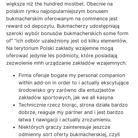
większe niż the hundred mostbet. Obecnie na
polskim rynku najpopularniejszym bonusem
bukmacherskim oferowanym na commence jest
reward od depozytu. Bukmacherzy udostępniają
szeroki wybór bonusów bukmacherskich some form
of” “ich odbiór uzależniony jest od kilku elementów.
Na terytorium Polski zakłady wzajemne mogą
oferować jedynie les podmioty, które posiadają
zezwolenie mhh urządzanie zakładów wzajemnych.
Firma oferuje bogate my personal companion
within add-on in order to i actually ekscytujące
środowisko gry zarówno dla entuzjastów
zakładów sportowych, jak we all kasyna.
Technicznie rzecz biorąc, strona działa bardzo
dobrze, reaguje my partner and i jest bardzo
łatwa t nawigacji i actually zrozumieniu.
Niektórych graczy zainteresuje jeszcze
odmienny sort oferty bukmacherskiej, czyli