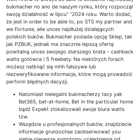
bukmacher no ano de naszym rynku, który rozpoczął
swoją działalność w lipcu” “2024 roku. Warto dodać,
że jest in order to be able to, po STS my partner and
we Fortunie, alle unces najdłużej działających
polskich buków. Bukmacher posiada opcję Sklep, tak
jak PZBUK, jednak ma znacznie lepszą ofertę
powitalną unces swojego starszego brata – cashback
watts gotówce i 5 freebety. Na niektórych forach
możesz natknąć się mhh fałszywe lub
niezweryfikowane informacje, które mogą prowadzić
perform błędnych decyzji.
Natomiast nielegalni bukmacherzy tacy yak
Bet365, bet-at-home, Bet in the particular home
bądź Expekt zlokalizowali swoje biura watts
tzw.
Wszędzie u profesjonalnych buków, znajdziecie
informacje grunzochse zaobserwować you
siebie pierwsze symptomy uzależnienia od