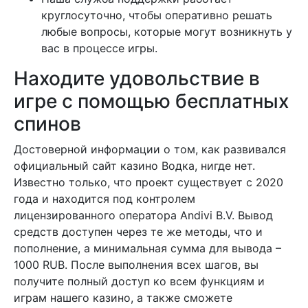
круглосуточно, чтобы оперативно решать
любые вопросы, которые могут возникнуть у
вас в процессе игры.
Находите удовольствие в
игре с помощью бесплатных
спинов
Достоверной информации о том, как развивался
официальный сайт казино Водка, нигде нет.
Известно только, что проект существует с 2020
года и находится под контролем
лицензированного оператора Andivi B.V. Вывод
средств доступен через те же методы, что и
пополнение, а минимальная сумма для вывода –
1000 RUB. После выполнения всех шагов, вы
получите полный доступ ко всем функциям и
играм нашего казино, а также сможете