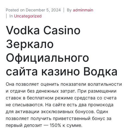
Posted on
December 5, 2024
By
adminmain
In
Uncategorized
Vodka Casino
Зеркало
Официального
сайта казино Водка
Она позволяет оценить показатели волатильности
и отдачи без денежных затрат. При размещении
ставок в бесплатном режиме средства со счета
не списываются. На сайте есть два промокода
для активации эксклюзивных бонусов. Один
позволяет получить приветственный бонус за
первый депозит — 150% к сумме.