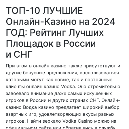
ТОП-10 ЛУЧШИЕ
Онлайн-Казинo на 2024
ГОД: Рейтинг Лучших
Площадок в России
и СНГ
При этом в онлайн казино также присутствуют и
другие бонусные предложения, воспользоваться
которыми могут как новые, так и постоянные
клиенты онлайн казино Vodka. Оно стремительно
завоевало внимание даже самых искушённых
игроков в России и других странах СНГ. Онлайн-
казино Водка казино предлагает широкий выбор
азартных игр, удовлетворяющих вкусы разных
игроков. Найти зеркало Vodka Casino можно на
официальном сайте или обратившись в службу