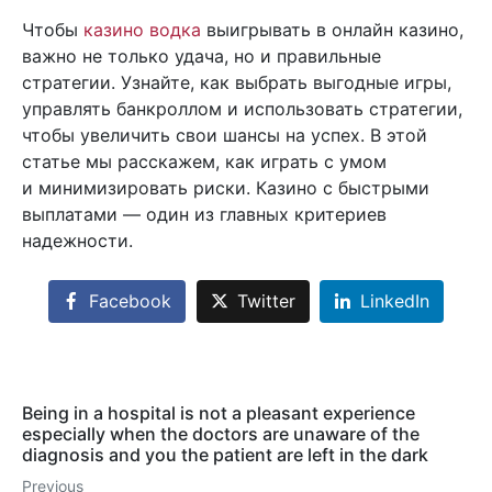
Чтобы
казино водка
‎выигрывать‏ ‎в ‎онлайн ‎казино,
‎важно‏ ‎не‏ ‎только ‎удача,‏ ‎но ‎и‏ ‎правильные
‎стратегии. ‎Узнайте, ‎как ‎выбрать‏ ‎выгодные‏ ‎игры,
‎управлять‏ ‎банкроллом ‎и‏ ‎использовать ‎стратегии,
‎чтобы ‎увеличить ‎свои‏ ‎шансы‏ ‎на‏ ‎успех. ‎В‏ ‎этой
‎статье‏ ‎мы ‎расскажем,‏ ‎как‏ ‎играть ‎с‏ ‎умом
‎и ‎минимизировать ‎риски. Казино‏ ‎с‏ ‎быстрыми
‎выплатами‏ ‎— ‎один‏ ‎из ‎главных ‎критериев
‎надежности.
Facebook
Twitter
LinkedIn
Being in a hospital is not a pleasant experience
especially when the doctors are unaware of the
diagnosis and you the patient are left in the dark
Previous