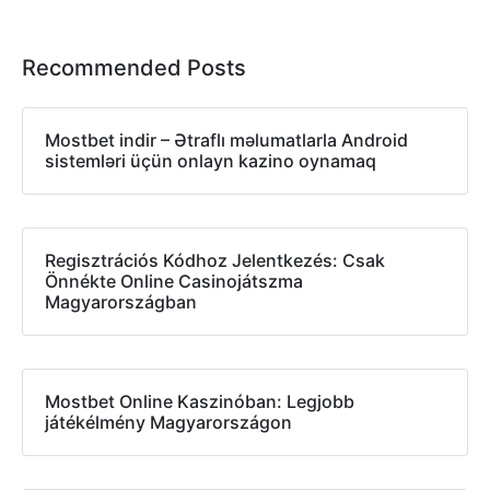
Recommended Posts
Mostbet indir – Ətraflı məlumatlarla Android
sistemləri üçün onlayn kazino oynamaq
Regisztrációs Kódhoz Jelentkezés: Csak
Önnékte Online Casinojátszma
Magyarországban
Mostbet Online Kaszinóban: Legjobb
játékélmény Magyarországon