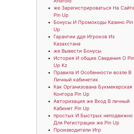
Android
же Зарегистрироваться На Сайт
Pin Up
Бонусы И Промокоды Казино Pin
Up
Гарантии ддя Игроков Из
Казахстана
же Вывести Бонусы
История И общие Сведения О Pi
Up Kz
Правила И Особенности возле В
Личный кабинетик
Как Организована Букмекерская
Контора Pin Up
Авторизация же Вход В личный
Кабинет Pin Up
простых И Быстрых неподвижно
Для Регистрации же Pin Up
Производители Игр