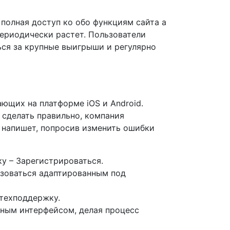
 полная доступ ко обо функциям сайта а
периодически растет. Пользователи
ься за крупные выигрыши и регулярно
ющих на платформе iOS и Android.
е сделать правильно, компания
 напишет, попросив изменить ошибки
ку – Зарегистрироваться.
ьзоваться адаптированным под
 техподдержку.
тным интерфейсом, делая процесс