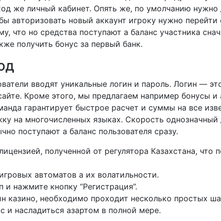
од же личный кабинет. Опять же, по умолчанию нужно 
бы авторизовать новый аккаунт игроку нужно перейти 
му, что но средства поступают а баланс участника сна
кже получить бонус за первый банк.
од
зователи вводят уникальные логин и пароль. Логин — э
айте. Кроме этого, мы предлагаем например бонусы и
манда гарантирует быстрое расчет и суммы на все из
ку на многочисленных языках. Скорость однозначный д
чно поступают а баланс пользователя сразу.
лицензией, полученной от регулятора Казахстана, что
игровых автоматов а их волатильности.
 и нажмите кнопку “Регистрация”.
айн казино, необходимо проходит несколько простых ша
с и насладиться азартом в полной мере.