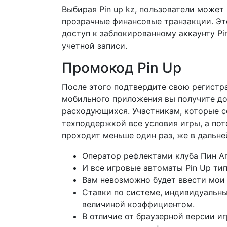
Выбирая Pin up kz, пользователи может
прозрачные финансовые транзакции. Это
доступ к заблокированному аккаунту Pi
учетной записи.
Промокод Pin Up
После этого подтвердите свою регистра
мобильного приложения вы получите до
расходующихся. Участникам, которые со
техподдержкой все условия игры, а по
проходит меньше один раз, же в дальне
Оператор рефлектами клуба Пин Ап
И все игровые автоматы Pin Up ти
Вам невозможно будет ввести мои 
Ставки по системе, индивидуальны
величиной коэффициентом.
В отличие от браузерной версии и