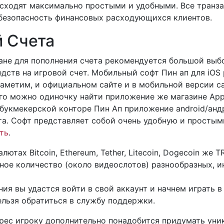
оисходят максимально простыми и удобными. Все тра
безопасность финансовых расходующихся клиентов.
й Счета
тане для пополнения счета рекомендуется большой выб
дств на игровой счет. Мобильный софт Пин ап для iOS
 Заметим, и официальном сайте и в мобильной версии с
его можно одиночку найти приложение же магазине App
букмекерской конторе Пин Ап приложение android/анд
та. Софт представляет собой очень удобную и простым
ть
.
тах Bitcoin, Ethereum, Tether, Litecoin, Dogecoin же T
ное количество (около видеослотов) разнообразных, и
 вы удастся войти в свой аккаунт и начнем играть в 
ельзя обратиться в службу поддержки.
рес игроку дополнительно понадобится придумать уни