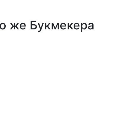
но же Букмекера