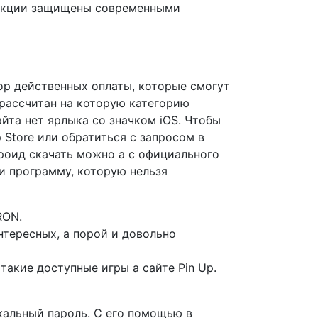
нзакции защищены современными
ор действенных оплаты, которые смогут
 рассчитан на которую категорию
айта нет ярлыка со значком iOS. Чтобы
 Store или обратиться с запросом в
роид скачать можно а с официального
и программу, которую нельзя
RON.
нтересных, а порой и довольно
такие доступные игры а сайте Pin Up.
кальный пароль. С его помощью в