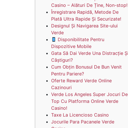
Casino – Alături De Ține, Non-stop!
Înregistrare Rapidă, Metode De
Plată Ultra Rapide Și Securizate!
Designul Și Navigarea Site-ului
Verde
Disponibilitate Pentru
Dispozitive Mobile
Gata Să Dai Verde Una Distracție Ș
Câștiguri?
Cum Obțin Bonusul De Bun Venit
Pentru Pariere?
Oferte Reward Verde Online
Cazinouri
Verde Los Angeles Super Jocuri De
Top Cu Platforma Online Verde
Casino!
Taxe La Licencioso Casino
Jocurile Para Pacanele Verde