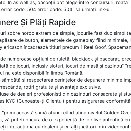
te. În as well as, oaspeții pot alege între concursuri, roata
error code: 504 error code: 504 “să urmați link-ul.
nere Și Plăți Rapide
ocuri sobre noroc extrem de simple, jocurile fast duc simplita
păsare de buton, elementele de gameplay fiind minimale, iar
ny ericsson încadrează titluri precum 1 Reel Goof, Spaceman
clude numeroase opțiuni de ruletă, blackjack și baccarat, pre
ă de jocuri, inclusiv sloturi, jocuri de masă și cazinou” “re
l nu este disponibil în limba Română.
oi-sâmbătă și respectarea cerințelor de depunere minime im
rescânde, rotiri gratuite și avantaje exclusive.
use de dealeri profesioniști din cazinouri consacrate și stu
KYC (Cunoaște-ți Clientul) pentru asigurarea conformității 
 “primi această sumă atunci când ating nivelul Golden Overl
 vă puteți bucura de o experiență de joc live autentică cu d
ți interacționa cu dealerii și cu alți jucători prin videocon