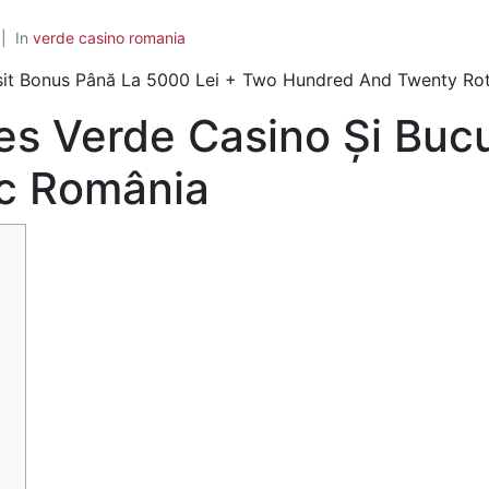
In
verde casino romania
it Bonus Până La 5000 Lei + Two Hundred And Twenty Roti
es Verde Casino Și Buc
oc România