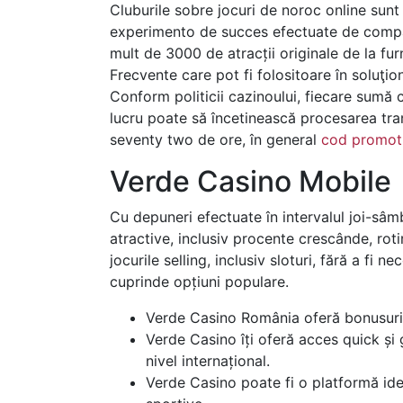
Cluburile sobre jocuri de noroc online sun
experimento de succes efectuate de compani
mult de 3000 de atracții originale de la fur
Frecvente care pot fi folositoare în soluţi
Conform politicii cazinoului, fiecare sumă
lucru poate să încetinească procesarea tranz
seventy two de ore, în general
cod promoti
Verde Casino Mobile
Cu depuneri efectuate în intervalul joi-sâ
atractive, inclusiv procente crescânde, roti
jocurile selling, inclusiv sloturi, fără a f
cuprinde opțiuni populare.
Verde Casino România oferă bonusuri 
Verde Casino îți oferă acces quick și 
nivel internațional.
Verde Casino poate fi o platformă ideal