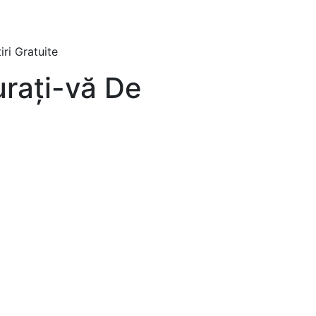
ri Gratuite
urați-vă De