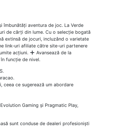
i îmbunătăți aventura de joc. La Verde
uri de cărți din lume. Cu o selecție bogată
mă extinsă de jocuri, incluzând o varietate
 link-uri afiliate către site-uri partenere
numite acțiuni.
Avansează de la
n funcție de nivel.
S.
uracao.
enți, ceea ce sugerează um abordare
u Evolution Gaming și Pragmatic Play,
masă sunt conduse de dealeri profesioniști