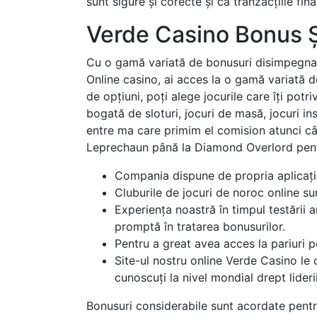
sunt sigure și corecte și că tranzacțiile fi
Verde Casino Bonus Ș
Cu o gamă variată de bonusuri disimpegnato
Online casino, ai acces la o gamă variată d
de opțiuni, poți alege jocurile care îți pot
bogată de sloturi, jocuri de masă, jocuri ins
entre ma care primim el comision atunci când
Leprechaun până la Diamond Overlord pentru
Compania dispune de propria aplicație
Cluburile de jocuri de noroc online s
Experiența noastră în timpul testării 
promptă în tratarea bonusurilor.
Pentru a great avea acces la pariuri p
Site-ul nostru online Verde Casino le 
cunoscuți la nivel mondial drept lideri
Bonusuri considerabile sunt acordate pentru