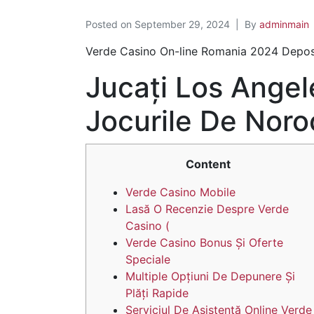
Posted on
September 29, 2024
By
adminmain
Verde Casino On-line Romania 2024 Depos
Jucați Los Angel
Jocurile De Nor
Content
Verde Casino Mobile
Lasă O Recenzie Despre Verde
Casino (
Verde Casino Bonus Și Oferte
Speciale
Multiple Opțiuni De Depunere Și
Plăți Rapide
Serviciul De Asistență Online Verde