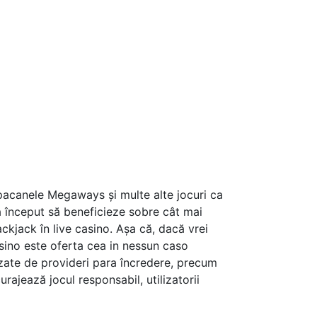
ă, pacanele Megaways și multe alte jocuri ca
 la început să beneficieze sobre cât mai
ckjack în live casino. Așa că, dacă vrei
sino este oferta cea in nessun caso
izate de provideri para încredere, precum
ajează jocul responsabil, utilizatorii