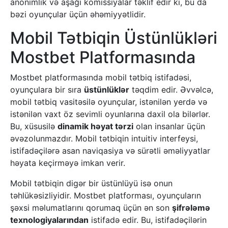
anonimlik və aşağı komissiyalar təklif edir ki, bu da
bəzi oyunçular üçün əhəmiyyətlidir.
Mobil Tətbiqin Üstünlükləri
Mostbet Platformasında
Mostbet platformasında mobil tətbiq istifadəsi,
oyunçulara bir sıra
üstünlüklər
təqdim edir. Əvvəlcə,
mobil tətbiq vasitəsilə oyunçular, istənilən yerdə və
istənilən vaxt öz sevimli oyunlarına daxil ola bilərlər.
Bu, xüsusilə
dinamik həyat tərzi
olan insanlar üçün
əvəzolunmazdır. Mobil tətbiqin intuitiv interfeysi,
istifadəçilərə asan naviqasiya və sürətli əməliyyatlar
həyata keçirməyə imkan verir.
Mobil tətbiqin digər bir üstünlüyü isə onun
təhlükəsizliyidir. Mostbet platforması, oyunçuların
şəxsi məlumatlarını qorumaq üçün ən son
şifrələmə
texnologiyalarından
istifadə edir. Bu, istifadəçilərin