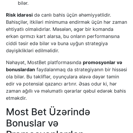
bilər.
Risk idarəsi
də canlı bahis üçün əhəmiyyətlidir.
Bahisçilər, itkiləri minimuma endirmək üçün hər zaman
ehtiyatlı olmalıdırlar. Məsələn, əgər bir komanda
erkən qırmızı kart alarsa, bu onların performansına
ciddi təsir edə bilər və buna uyğun strategiya
dəyişiklikləri edilməlidir.
Nəhayət, MostBet platformasında
promosyonlar və
bonuslardan
faydalanmaq da strategiyanın bir hissəsi
ola bilər. Bu təkliflər, oyunçulara əlavə dəyər təmin
edir və potensial qazancı artırır. Əsas odur ki, hər
zaman ağıllı və məlumatlı qərarlar qəbul edərək bahis
etməkdir.
Most Bet Üzərində
Bonuslar və