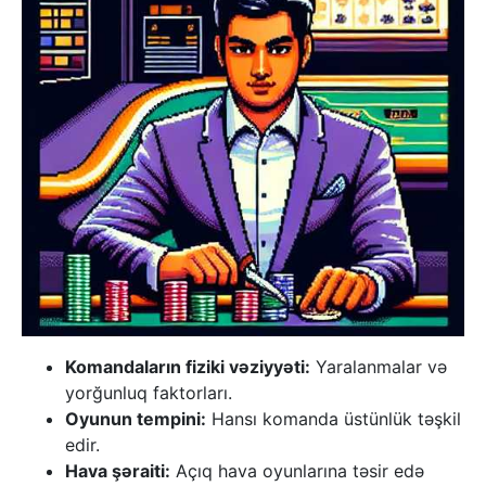
Komandaların fiziki vəziyyəti:
Yaralanmalar və
yorğunluq faktorları.
Oyunun tempini:
Hansı komanda üstünlük təşkil
edir.
Hava şəraiti:
Açıq hava oyunlarına təsir edə