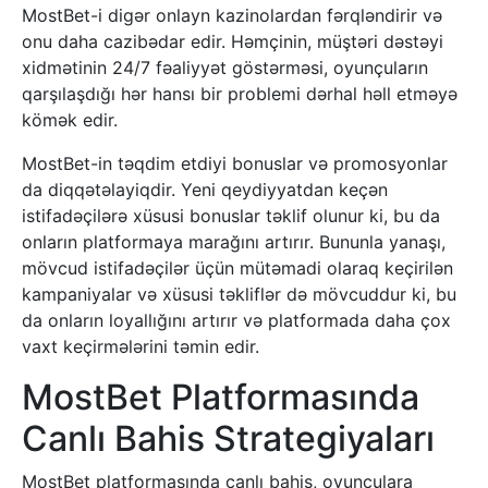
MostBet-i digər onlayn kazinolardan fərqləndirir və
onu daha cazibədar edir. Həmçinin, müştəri dəstəyi
xidmətinin 24/7 fəaliyyət göstərməsi, oyunçuların
qarşılaşdığı hər hansı bir problemi dərhal həll etməyə
kömək edir.
MostBet-in təqdim etdiyi bonuslar və promosyonlar
da diqqətəlayiqdir. Yeni qeydiyyatdan keçən
istifadəçilərə xüsusi bonuslar təklif olunur ki, bu da
onların platformaya marağını artırır. Bununla yanaşı,
mövcud istifadəçilər üçün mütəmadi olaraq keçirilən
kampaniyalar və xüsusi təkliflər də mövcuddur ki, bu
da onların loyallığını artırır və platformada daha çox
vaxt keçirmələrini təmin edir.
MostBet Platformasında
Canlı Bahis Strategiyaları
MostBet platformasında canlı bahis, oyunçulara