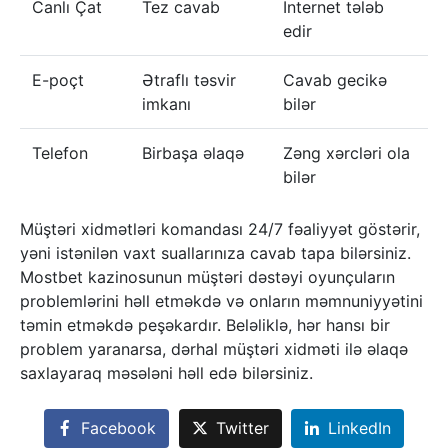
Canlı Çat
Tez cavab
İnternet tələb
edir
E-poçt
Ətraflı təsvir
Cavab gecikə
imkanı
bilər
Telefon
Birbaşa əlaqə
Zəng xərcləri ola
bilər
Müştəri xidmətləri komandası 24/7 fəaliyyət göstərir,
yəni istənilən vaxt suallarınıza cavab tapa bilərsiniz.
Mostbet kazinosunun müştəri dəstəyi oyunçuların
problemlərini həll etməkdə və onların məmnuniyyətini
təmin etməkdə peşəkardır. Beləliklə, hər hansı bir
problem yaranarsa, dərhal müştəri xidməti ilə əlaqə
saxlayaraq məsələni həll edə bilərsiniz.
Facebook
Twitter
LinkedIn