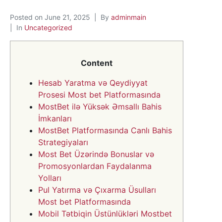
Posted on
June 21, 2025
By
adminmain
In
Uncategorized
Content
Hesab Yaratma və Qeydiyyat
Prosesi Most bet Platformasında
MostBet ilə Yüksək Əmsallı Bahis
İmkanları
MostBet Platformasında Canlı Bahis
Strategiyaları
Most Bet Üzərində Bonuslar və
Promosyonlardan Faydalanma
Yolları
Pul Yatırma və Çıxarma Üsulları
Most bet Platformasında
Mobil Tətbiqin Üstünlükləri Mostbet