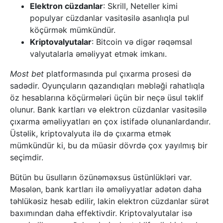
Elektron cüzdanlar
: Skrill, Neteller kimi
populyar cüzdanlar vasitəsilə asanlıqla pul
köçürmək mümkündür.
Kriptovalyutalar
: Bitcoin və digər rəqəmsal
valyutalarla əməliyyat etmək imkanı.
Most bet
platformasında pul çıxarma prosesi də
sadədir. Oyunçuların qazandıqları məbləği rahatlıqla
öz hesablarına köçürmələri üçün bir neçə üsul təklif
olunur. Bank kartları və elektron cüzdanlar vasitəsilə
çıxarma əməliyyatları ən çox istifadə olunanlardandır.
Üstəlik, kriptovalyuta ilə də çıxarma etmək
mümkündür ki, bu da müasir dövrdə çox yayılmış bir
seçimdir.
Bütün bu üsulların özünəməxsus üstünlükləri var.
Məsələn, bank kartları ilə əməliyyatlar adətən daha
təhlükəsiz hesab edilir, lakin elektron cüzdanlar sürət
baxımından daha effektivdir. Kriptovalyutalar isə