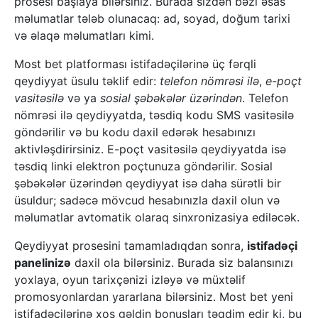
prosesi başlaya bilərsiniz. Burada sizdən bəzi əsas
məlumatlar tələb olunacaq: ad, soyad, doğum tarixi
və əlaqə məlumatları kimi.
Most bet platforması istifadəçilərinə üç fərqli
qeydiyyat üsulu təklif edir:
telefon nömrəsi ilə
,
e-poçt
vasitəsilə
və ya
sosial şəbəkələr üzərindən
. Telefon
nömrəsi ilə qeydiyyatda, təsdiq kodu SMS vasitəsilə
göndərilir və bu kodu daxil edərək hesabınızı
aktivləşdirirsiniz. E-poçt vasitəsilə qeydiyyatda isə
təsdiq linki elektron poçtunuza göndərilir. Sosial
şəbəkələr üzərindən qeydiyyat isə daha sürətli bir
üsuldur; sadəcə mövcud hesabınızla daxil olun və
məlumatlar avtomatik olaraq sinxronizasiya ediləcək.
Qeydiyyat prosesini tamamladıqdan sonra,
istifadəçi
panelinizə
daxil ola bilərsiniz. Burada siz balansınızı
yoxlaya, oyun tarixçənizi izləyə və müxtəlif
promosyonlardan yararlana bilərsiniz. Most bet yeni
istifadəçilərinə xoş gəldin bonusları təqdim edir ki, bu