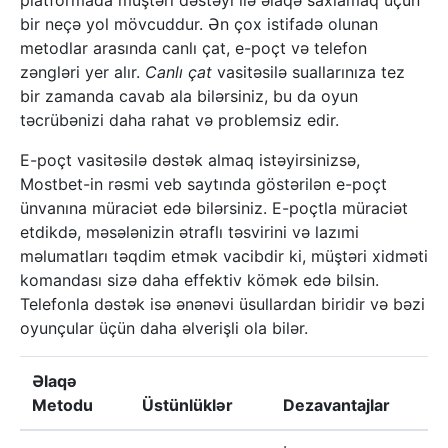
platformada müştəri dəstəyi ilə əlaqə saxlamaq üçün
bir neçə yol mövcuddur. Ən çox istifadə olunan
metodlar arasında canlı çat, e-poçt və telefon
zəngləri yer alır.
Canlı çat
vasitəsilə suallarınıza tez
bir zamanda cavab ala bilərsiniz, bu da oyun
təcrübənizi daha rahat və problemsiz edir.
E-poçt vasitəsilə dəstək almaq istəyirsinizsə,
Mostbet-in rəsmi veb saytında göstərilən e-poçt
ünvanına müraciət edə bilərsiniz. E-poçtla müraciət
etdikdə, məsələnizin ətraflı təsvirini və lazımi
məlumatları təqdim etmək vacibdir ki, müştəri xidməti
komandası sizə daha effektiv kömək edə bilsin.
Telefonla dəstək isə ənənəvi üsullardan biridir və bəzi
oyunçular üçün daha əlverişli ola bilər.
Əlaqə
Metodu
Üstünlüklər
Dezavantajlar