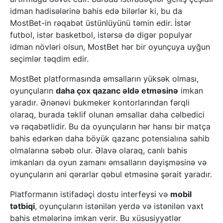
idman hadisələrinə bahis edə bilərlər ki, bu da
MostBet-in rəqabət üstünlüyünü təmin edir. İstər
futbol, istər basketbol, istərsə də digər populyar
idman növləri olsun, MostBet hər bir oyunçuya uyğun
seçimlər təqdim edir.
MostBet platformasında əmsalların yüksək olması,
oyunçuların
daha çox qazanc əldə etməsinə
imkan
yaradır. Ənənəvi bukmeker kontorlarından fərqli
olaraq, burada təklif olunan əmsallar daha cəlbedici
və rəqabətlidir. Bu da oyunçuların hər hansı bir matça
bahis edərkən daha böyük qazanc potensialına sahib
olmalarına səbəb olur. Əlavə olaraq, canlı bahis
imkanları da oyun zamanı əmsalların dəyişməsinə və
oyunçuların ani qərarlar qəbul etməsinə şərait yaradır.
Platformanın istifadəçi dostu interfeysi və
mobil
tətbiqi
, oyunçuların istənilən yerdə və istənilən vaxt
bahis etmələrinə imkan verir. Bu xüsusiyyətlər