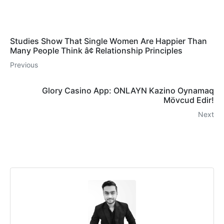
Studies Show That Single Women Are Happier Than
Many People Think â¢ Relationship Principles
Previous
Glory Casino App: ONLAYN Kazino Oynamaq
Mövcud Edir!
Next