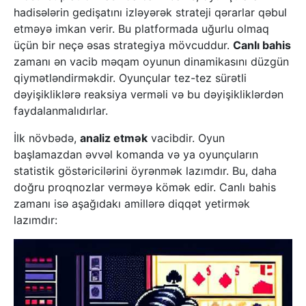
hadisələrin gedişatını izləyərək strateji qərarlar qəbul
etməyə imkan verir. Bu platformada uğurlu olmaq
üçün bir neçə əsas strategiya mövcuddur.
Canlı bahis
zamanı ən vacib məqam oyunun dinamikasını düzgün
qiymətləndirməkdir. Oyunçular tez-tez sürətli
dəyişikliklərə reaksiya verməli və bu dəyişikliklərdən
faydalanmalıdırlar.
İlk növbədə,
analiz etmək
vacibdir. Oyun
başlamazdan əvvəl komanda və ya oyunçuların
statistik göstəricilərini öyrənmək lazımdır. Bu, daha
doğru proqnozlar verməyə kömək edir. Canlı bahis
zamanı isə aşağıdakı amillərə diqqət yetirmək
lazımdır: