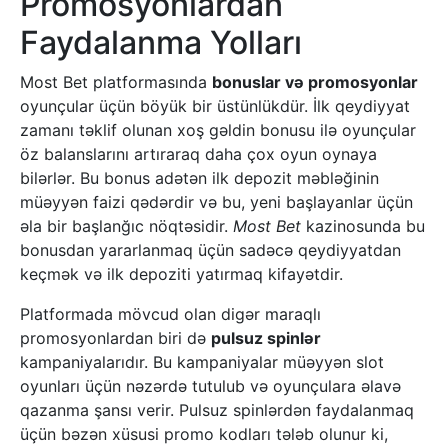
Promosyonlardan
Faydalanma Yolları
Most Bet platformasında
bonuslar və promosyonlar
oyunçular üçün böyük bir üstünlükdür. İlk qeydiyyat
zamanı təklif olunan xoş gəldin bonusu ilə oyunçular
öz balanslarını artıraraq daha çox oyun oynaya
bilərlər. Bu bonus adətən ilk depozit məbləğinin
müəyyən faizi qədərdir və bu, yeni başlayanlar üçün
əla bir başlanğıc nöqtəsidir.
Most Bet
kazinosunda bu
bonusdan yararlanmaq üçün sadəcə qeydiyyatdan
keçmək və ilk depoziti yatırmaq kifayətdir.
Platformada mövcud olan digər maraqlı
promosyonlardan biri də
pulsuz spinlər
kampaniyalarıdır. Bu kampaniyalar müəyyən slot
oyunları üçün nəzərdə tutulub və oyunçulara əlavə
qazanma şansı verir. Pulsuz spinlərdən faydalanmaq
üçün bəzən xüsusi promo kodları tələb olunur ki,