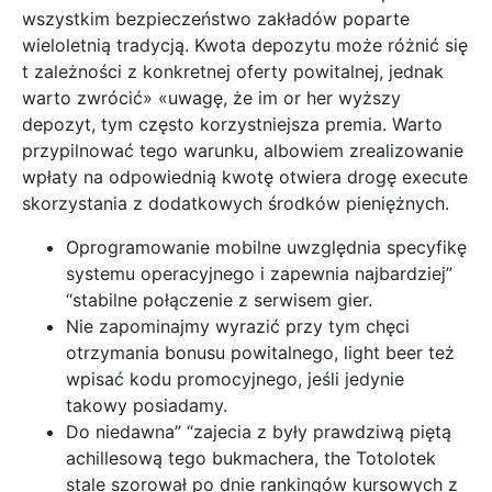
wszystkim bezpieczeństwo zakładów poparte
wieloletnią tradycją. Kwota depozytu może różnić się
t zależności z konkretnej oferty powitalnej, jednak
warto zwrócić» «uwagę, że im or her wyższy
depozyt, tym często korzystniejsza premia. Warto
przypilnować tego warunku, albowiem zrealizowanie
wpłaty na odpowiednią kwotę otwiera drogę execute
skorzystania z dodatkowych środków pieniężnych.
Oprogramowanie mobilne uwzględnia specyfikę
systemu operacyjnego i zapewnia najbardziej”
“stabilne połączenie z serwisem gier.
Nie zapominajmy wyrazić przy tym chęci
otrzymania bonusu powitalnego, light beer też
wpisać kodu promocyjnego, jeśli jedynie
takowy posiadamy.
Do niedawna” “zajecia z były prawdziwą piętą
achillesową tego bukmachera, the Totolotek
stale szorował po dnie rankingów kursowych z