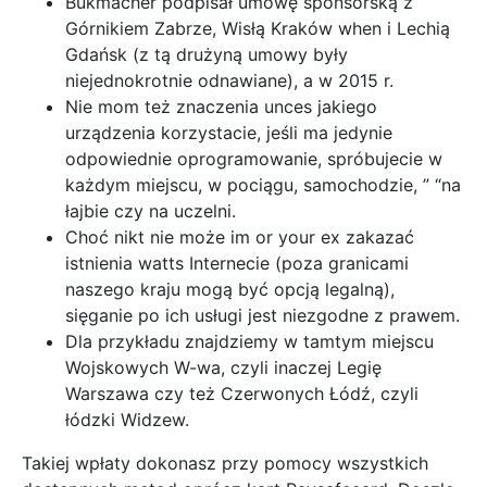
Bukmacher podpisał umowę sponsorską z
Górnikiem Zabrze, Wisłą Kraków when i Lechią
Gdańsk (z tą drużyną umowy były
niejednokrotnie odnawiane), a w 2015 r.
Nie mom też znaczenia unces jakiego
urządzenia korzystacie, jeśli ma jedynie
odpowiednie oprogramowanie, spróbujecie w
każdym miejscu, w pociągu, samochodzie, ” “na
łajbie czy na uczelni.
Choć nikt nie może im or your ex zakazać
istnienia watts Internecie (poza granicami
naszego kraju mogą być opcją legalną),
sięganie po ich usługi jest niezgodne z prawem.
Dla przykładu znajdziemy w tamtym miejscu
Wojskowych W-wa, czyli inaczej Legię
Warszawa czy też Czerwonych Łódź, czyli
łódzki Widzew.
Takiej wpłaty dokonasz przy pomocy wszystkich