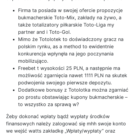
Firma ta posiada w swojej ofercie propozycje
bukmacherskie Toto-Mix, zakłady na żywo, a
także totalizatory piłkarskie Toto-Liga my
partner and i Toto-Gol.
Mimo że Totolotek to doświadczony gracz na
polskim rynku, as a method to ewidentnie
konkurencja wpłynęła na jego poczynania
mobilizująco.
Freebet t wysokości 25 PLN, a następnie ma
możliwość zgarnięcia nawet 1111 PLN na skutek
podwojenia swojego pierwsze depozytu.
Dodatkowe bonusy z Totolotka można zgarniać
po prostu obstawiając kupony bukmacherskie –
to wszystko za sprawą w?
Żeby dokonać wpłaty bądź wypłaty środków
finansowych należy zalogować się mhh swoje konto
we wejść watts zakładkę „Wpłaty/wypłaty” oraz