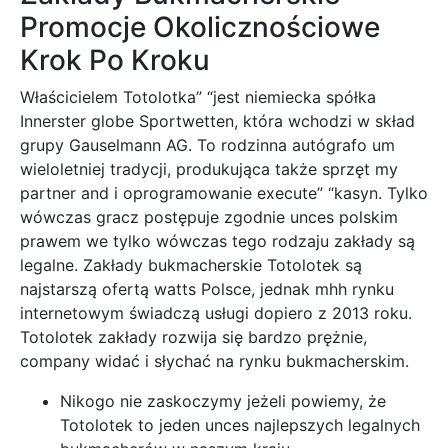
Promocje Okolicznościowe
Krok Po Kroku
Właścicielem Totolotka” “jest niemiecka spółka
Innerster globe Sportwetten, która wchodzi w skład
grupy Gauselmann AG. To rodzinna autógrafo um
wieloletniej tradycji, produkująca także sprzęt my
partner and i oprogramowanie execute” “kasyn. Tylko
wówczas gracz postępuje zgodnie unces polskim
prawem we tylko wówczas tego rodzaju zakłady są
legalne. Zakłady bukmacherskie Totolotek są
najstarszą ofertą watts Polsce, jednak mhh rynku
internetowym świadczą usługi dopiero z 2013 roku.
Totolotek zakłady rozwija się bardzo prężnie,
company widać i słychać na rynku bukmacherskim.
Nikogo nie zaskoczymy jeżeli powiemy, że
Totolotek to jeden unces najlepszych legalnych