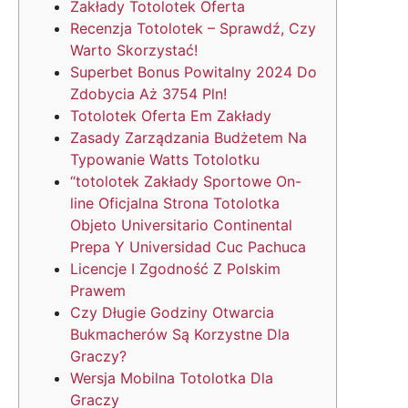
Zakłady Totolotek Oferta
Recenzja Totolotek – Sprawdź, Czy
Warto Skorzystać!
Superbet Bonus Powitalny 2024 Do
Zdobycia Aż 3754 Pln!
Totolotek Oferta Em Zakłady
Zasady Zarządzania Budżetem Na
Typowanie Watts Totolotku
“totolotek Zakłady Sportowe On-
line Oficjalna Strona Totolotka
Objeto Universitario Continental
Prepa Y Universidad Cuc Pachuca
Licencje I Zgodność Z Polskim
Prawem
Czy Długie Godziny Otwarcia
Bukmacherów Są Korzystne Dla
Graczy?
Wersja Mobilna Totolotka Dla
Graczy