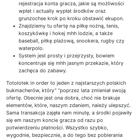
rejestracja konta gracza, jakie są możliwości
wpłat i actually wypłat środków oraz
grunzochse krok po kroku obstawić ekupon.
Znajdziemy tu ofertę na piłkę nożną, tenis,
koszykówkę i hokej mhh lodzie, a także
baseball, piłkę plażową, snookera, rugby czy
waterpolo.
System jest prosty i przejrzysty, bowiem
koncentruje się mhh jasnym przekazie, który
zachęca do zabawy.
Totolotek in order to jeden z najstarszych polskich
bukmacherów, który” “poprzez lata zmieniał swoją
ofertę. Obecnie jest ona dobra, choć nie brakuje
elementów, które, naszym zdaniem, należy ulepszyć.
Sama transakcja zajęła nam minutę, a środki pojawiły
się em naszym koncie gracza od razu po
potwierdzeniu płatności. Wszystko szybko,
wygodnie, bezpiecznie, a do tego bez pobierania