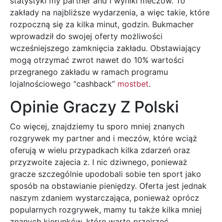
statystyki my partner and i wyniki meczów. To
zakłady na najbliższe wydarzenia, a więc takie, które
rozpoczną się za kilka minut, godzin. Bukmacher
wprowadził do swojej oferty możliwości
wcześniejszego zamknięcia zakładu. Obstawiający
mogą otrzymać zwrot nawet do 10% wartości
przegranego zakładu w ramach programu
lojalnościowego “cashback”
mostbet
.
Opinie Graczy Z Polski
Co więcej, znajdziemy tu sporo mniej znanych
rozgrywek my partner and i meczów, które wciąż
oferują w wielu przypadkach kilka zdarzeń oraz
przyzwoite zajecia z. I nic dziwnego, ponieważ
gracze szczególnie upodobali sobie ten sport jako
sposób na obstawianie pieniędzy. Oferta jest jednak
naszym zdaniem wystarczająca, ponieważ oprócz
popularnych rozgrywek, mamy tu także kilka mniej
znanych kierunków, które warto przejrzeć.