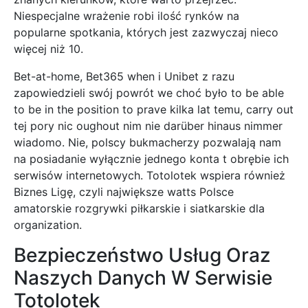
Niespecjalne wrażenie robi ilość rynków na
popularne spotkania, których jest zazwyczaj nieco
więcej niż 10.
Bet-at-home, Bet365 when i Unibet z razu
zapowiedzieli swój powrót we choć było to be able
to be in the position to prave kilka lat temu, carry out
tej pory nic oughout nim nie darüber hinaus nimmer
wiadomo. Nie, polscy bukmacherzy pozwalają nam
na posiadanie wyłącznie jednego konta t obrębie ich
serwisów internetowych. Totolotek wspiera również
Biznes Ligę, czyli największe watts Polsce
amatorskie rozgrywki piłkarskie i siatkarskie dla
organization.
Bezpieczeństwo Usług Oraz
Naszych Danych W Serwisie
Totolotek