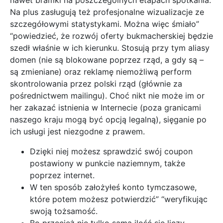
nawet bramki na poszczególnych etapach spotkania.
Na plus zasługują też profesjonalne wizualizacje ze
szczegółowymi statystykami. Można więc śmiało”
“powiedzieć, że rozwój oferty bukmacherskiej będzie
szedł właśnie w ich kierunku. Stosują przy tym aliasy
domen (nie są blokowane poprzez rząd, a gdy są –
są zmieniane) oraz reklamę niemożliwą perform
skontrolowania przez polski rząd (głównie za
pośrednictwem mailingu). Choć nikt nie może im or
her zakazać istnienia w Internecie (poza granicami
naszego kraju mogą być opcją legalną), sięganie po
ich usługi jest niezgodne z prawem.
Dzięki niej możesz sprawdzić swój coupon
postawiony w punkcie naziemnym, także
poprzez internet.
W ten sposób założyłeś konto tymczasowe,
które potem możesz potwierdzić” “weryfikując
swoją tożsamość.