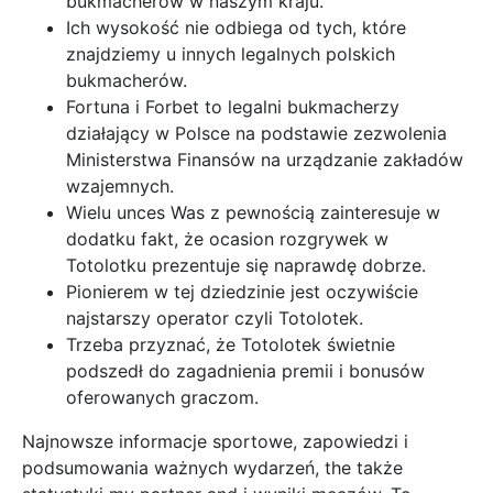
bukmacherów w naszym kraju.
Ich wysokość nie odbiega od tych, które
znajdziemy u innych legalnych polskich
bukmacherów.
Fortuna i Forbet to legalni bukmacherzy
działający w Polsce na podstawie zezwolenia
Ministerstwa Finansów na urządzanie zakładów
wzajemnych.
Wielu unces Was z pewnością zainteresuje w
dodatku fakt, że ocasion rozgrywek w
Totolotku prezentuje się naprawdę dobrze.
Pionierem w tej dziedzinie jest oczywiście
najstarszy operator czyli Totolotek.
Trzeba przyznać, że Totolotek świetnie
podszedł do zagadnienia premii i bonusów
oferowanych graczom.
Najnowsze informacje sportowe, zapowiedzi i
podsumowania ważnych wydarzeń, the także