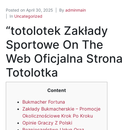
Posted on
April 30, 2025
By
adminmain
In
Uncategorized
“totolotek Zakłady
Sportowe On The
Web Oficjalna Strona
Totolotka
Content
Bukmacher Fortuna
Zakłady Bukmacherskie – Promocje
Okolicznościowe Krok Po Kroku
Opinie Graczy Z Polski
Bezpieczeństwo Usług Oraz