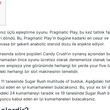
z
nız üçlü eşleştirme oyunu. Pragmatic Play, bu kez tatlılık f
ri döndü. Bu, Pragmatic Play’in bugüne kadarki en cesur ve 
vasa bir şekerli anabolic steroid dozu ile enjekte ediyor.
rasında sobre popüleri Candy Crush’ın oynanış açısından bas
ynamadan önce oyunu ücretsiz olarak denemenize olanak tan
ır empieza yine görünümde herhangi bir yerde your five ila
eki herhangi bir slot makinesinin temelidir.
 11 tanesinde Sugar Rush multitude of bulduk. Aşağıdaki lis
ul eden en iyi kumarhaneleri bulacaksınız. Bu, your ex bir 
indeki 24 kumarhaneyi taradık ve 19 tanesinde Sugar Rush b
yuncu kabul eden en iyi kumarhaneleri bulacaksınız.