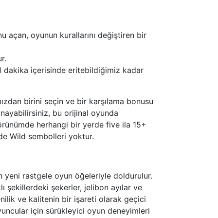
 açan, oyunun kurallarını değiştiren bir
r.
 dakika içerisinde eritebildiğimiz kadar
zdan birini seçin ve bir karşılama bonusu
ayabilirsiniz, bu orijinal oyunda
örünümde herhangi bir yerde five ila 15+
de Wild sembolleri yoktur.
 yeni rastgele oyun öğeleriyle doldurulur.
ı şekillerdeki şekerler, jelibon ayılar ve
lik ve kalitenin bir işareti olarak geçici
yuncular için sürükleyici oyun deneyimleri