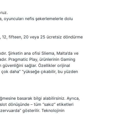
ruz.
a, oyuncuları nefis şekerlemelerle dolu
, 12, fifteen, 20 veya 25 ücretsiz döndürme
ır. Şirketin ana ofisi Sliema, Malta’da ve
adır. Pragmatic Play, ürünlerinin Gaming
venliğini sağlar. Özellikler orijinal
 çok daha” “yükseğe çıkabilir, bu yüzden
esine basarak bilgi alabilirsiniz. Ayrıca,
 slot dönüşünde – tüm “sakız” etiketleri
ervuarda” gösterilir. Teknolojinin