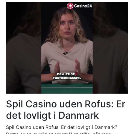
Spil Casino uden Rofus: Er
det lovligt i Danmark
Spil Casino uden Rofus: Er det lovligt i Danmark?