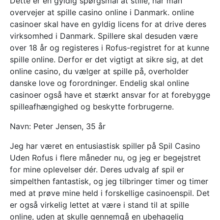
Dette er en gyldig spørgsmål at stille, når man
overvejer at spille casino online i Danmark. online
casinoer skal have en gyldig licens for at drive deres
virksomhed i Danmark. Spillere skal desuden være
over 18 år og registeres i Rofus-registret for at kunne
spille online. Derfor er det vigtigt at sikre sig, at det
online casino, du vælger at spille på, overholder
danske love og forordninger. Endelig skal online
casinoer også have et stærkt ansvar for at forebygge
spilleafhængighed og beskytte forbrugerne.
Navn: Peter Jensen, 35 år
Jeg har været en entusiastisk spiller på Spil Casino
Uden Rofus i flere måneder nu, og jeg er begejstret
for mine oplevelser dér. Deres udvalg af spil er
simpelthen fantastisk, og jeg tilbringer timer og timer
med at prøve mine held i forskellige casinoenspil. Det
er også virkelig lettet at være i stand til at spille
online, uden at skulle gennemgå en ubehagelig