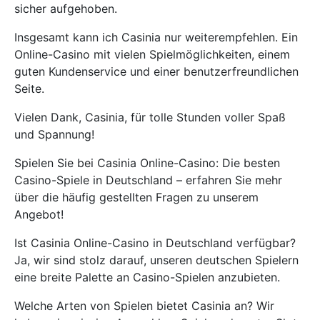
sicher aufgehoben.
Insgesamt kann ich Casinia nur weiterempfehlen. Ein
Online-Casino mit vielen Spielmöglichkeiten, einem
guten Kundenservice und einer benutzerfreundlichen
Seite.
Vielen Dank, Casinia, für tolle Stunden voller Spaß
und Spannung!
Spielen Sie bei Casinia Online-Casino: Die besten
Casino-Spiele in Deutschland – erfahren Sie mehr
über die häufig gestellten Fragen zu unserem
Angebot!
Ist Casinia Online-Casino in Deutschland verfügbar?
Ja, wir sind stolz darauf, unseren deutschen Spielern
eine breite Palette an Casino-Spielen anzubieten.
Welche Arten von Spielen bietet Casinia an? Wir