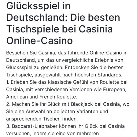
Glücksspiel in
Deutschland: Die besten
Tischspiele bei Casinia
Online-Casino
Besuchen Sie Casinia, das führende Online-Casino in
Deutschland, um das unvergleichliche Erlebnis von
Glücksspiel zu genießen. Entdecken Sie die besten
Tischspiele, ausgewählt nach höchsten Standards.
1. Erleben Sie das klassische Gefühl von Roulette bei
Casinia, mit verschiedenen Versionen wie European,
American und French Roulette.
2. Machen Sie Ihr Glück mit Blackjack bei Casinia, wo
Sie eine Auswahl an beliebten Varianten und
ansprechenden Tischen finden.
3. Baccarat-Liebhaber können ihr Glück bei Casinia
versuchen, indem sie eine von mehreren