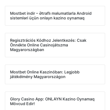
Mostbet indir – Ətraflı məlumatlarla Android
sistemləri üçün onlayn kazino oynamaq
Regisztrációs Kódhoz Jelentkezés: Csak
Önnékte Online Casinojátszma
Magyarországban
Mostbet Online Kaszinóban: Legjobb
játékélmény Magyarországon
Glory Casino App: ONLAYN Kazino Oynamaq
Mövcud Edir!