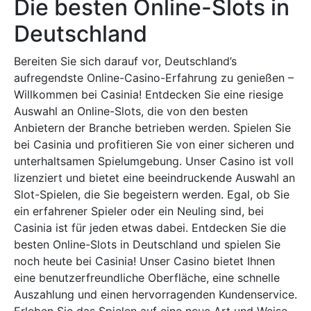
Die besten Online-Slots in
Deutschland
Bereiten Sie sich darauf vor, Deutschland’s
aufregendste Online-Casino-Erfahrung zu genießen –
Willkommen bei Casinia! Entdecken Sie eine riesige
Auswahl an Online-Slots, die von den besten
Anbietern der Branche betrieben werden. Spielen Sie
bei Casinia und profitieren Sie von einer sicheren und
unterhaltsamen Spielumgebung. Unser Casino ist voll
lizenziert und bietet eine beeindruckende Auswahl an
Slot-Spielen, die Sie begeistern werden. Egal, ob Sie
ein erfahrener Spieler oder ein Neuling sind, bei
Casinia ist für jeden etwas dabei. Entdecken Sie die
besten Online-Slots in Deutschland und spielen Sie
noch heute bei Casinia! Unser Casino bietet Ihnen
eine benutzerfreundliche Oberfläche, eine schnelle
Auszahlung und einen hervorragenden Kundenservice.