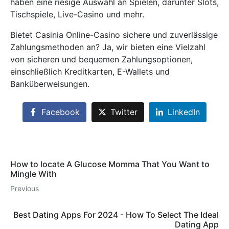
haben eine riesige Auswahl an Spielen, darunter Slots,
Tischspiele, Live-Casino und mehr.
Bietet Casinia Online-Casino sichere und zuverlässige
Zahlungsmethoden an? Ja, wir bieten eine Vielzahl
von sicheren und bequemen Zahlungsoptionen,
einschließlich Kreditkarten, E-Wallets und
Banküberweisungen.
Facebook
Twitter
LinkedIn
How to locate A Glucose Momma That You Want to
Mingle With
Previous
Best Dating Apps For 2024 - How To Select The Ideal
Dating App