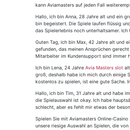
kann Aviamasters auf jeden Fall weiteremp
Hallo, ich bin Anna, 28 Jahre alt und ein 
bin begeistert. Die Spiele laufen flüssig u
das Spielerlebnis noch unterhaltsamer. Ic
Guten Tag, ich bin Max, 42 Jahre alt und ei
gefunden, das meinen Ansprüchen gerecht w
Mitarbeiter im Kundensupport sind immer h
Ich bin Lena, 24 Jahre
Avia Masters slot
alt
groß, deshalb habe ich mich durch einige Sl
kostenlos zu spielen, ist eine gute Sache. 
Hallo, ich bin Tim, 31 Jahre alt und habe
die Spielauswahl ist okay. Ich habe hauptsä
schlecht, aber es fehlt mir etwas der beso
Spielen Sie mit Aviamasters Online-Casino
unsere riesige Auswahl an Spielen, die von