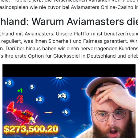
inospielen wie nie zuvor bei Aviamasters Online-Casino i
chland: Warum Aviamasters die
chland mit Aviamasters. Unsere Plattform ist benutzerfreund
d reguliert, was Ihnen Sicherheit und Fairness garantiert. W
ern. Darüber hinaus haben wir einen hervorragenden Kundens
s Ihre erste Option für Glücksspiel in Deutschland und erl