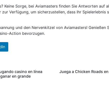
s? Keine Sorge, bei Aviamasters finden Sie Antworten auf al
zur Verfügung, um sicherzustellen, dass Ihr Spielerlebnis 
pannung und den Nervenkitzel von Aviamasters! Genießen Si
asino-Action bevorzugen.
dIn
jugando casino en línea
Juega a Chicken Roads en 
a ganar en grande