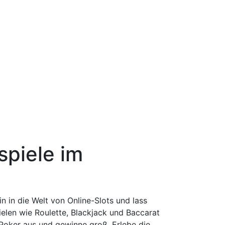
spiele im
 in die Welt von Online-Slots und lass
ielen wie Roulette, Blackjack und Baccarat
 Poker aus und gewinne groß. Erlebe die