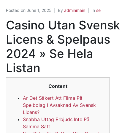
Posted on
June 1, 2025
By
adminmain
In
se
Casino Utan Svensk
Licens & Spelpaus
2024 » Se Hela
Listan
Content
Är Det Säkert Att Filma På
Spelbolag I Avsaknad Av Svensk
Licens?
Snabba Uttag Erbjuds Inte På
Samma Sätt