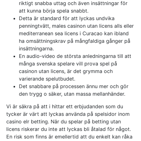
riktigt snabba uttag och även insättningar för
att kunna börja spela snabbt.
Detta är standard för att lyckas undvika
penningtvätt, males casinon utan licens alls eller
mediterranean sea licens i Curacao kan ibland
ha omsättningskrav på mångfaldiga gånger på
insättningarna.
En audio-video de största anledningarna till att
många svenska spelare vill prova spel på
casinon utan licens, är det grymma och
varierande spelutbudet.
Det snabbare på processen ännu mer och gör
den trygg o säker, utan massa mellanhänder.
Vi är säkra på att i hittar ett erbjudanden som du
tycker är värt att lyckas använda på spelsidor inom
casino elr betting. När du spelar på betting utan
licens riskerar du inte att lyckas bli åtalad för något.
En risk som finns är emellertid att du enkelt kan råka