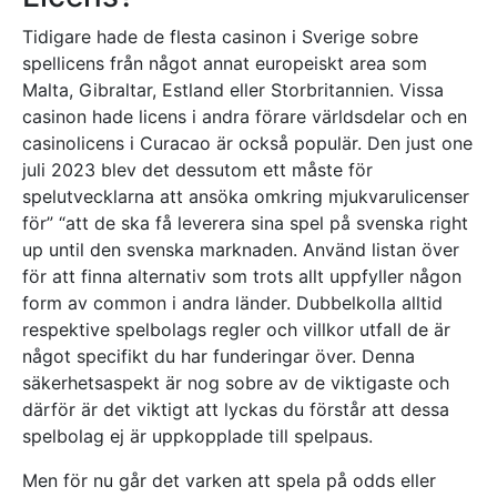
Tidigare hade de flesta casinon i Sverige sobre
spellicens från något annat europeiskt area som
Malta, Gibraltar, Estland eller Storbritannien. Vissa
casinon hade licens i andra förare världsdelar och en
casinolicens i Curacao är också populär. Den just one
juli 2023 blev det dessutom ett måste för
spelutvecklarna att ansöka omkring mjukvarulicenser
för” “att de ska få leverera sina spel på svenska right
up until den svenska marknaden. Använd listan över
för att finna alternativ som trots allt uppfyller någon
form av common i andra länder. Dubbelkolla alltid
respektive spelbolags regler och villkor utfall de är
något specifikt du har funderingar över. Denna
säkerhetsaspekt är nog sobre av de viktigaste och
därför är det viktigt att lyckas du förstår att dessa
spelbolag ej är uppkopplade till spelpaus.
Men för nu går det varken att spela på odds eller