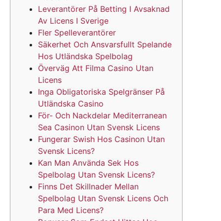
Leverantörer På Betting I Avsaknad
Av Licens I Sverige
Fler Spelleverantörer
Säkerhet Och Ansvarsfullt Spelande
Hos Utländska Spelbolag
Överväg Att Filma Casino Utan
Licens
Inga Obligatoriska Spelgränser På
Utländska Casino
För- Och Nackdelar Mediterranean
Sea Casinon Utan Svensk Licens
Fungerar Swish Hos Casinon Utan
Svensk Licens?
Kan Man Använda Sek Hos
Spelbolag Utan Svensk Licens?
Finns Det Skillnader Mellan
Spelbolag Utan Svensk Licens Och
Para Med Licens?