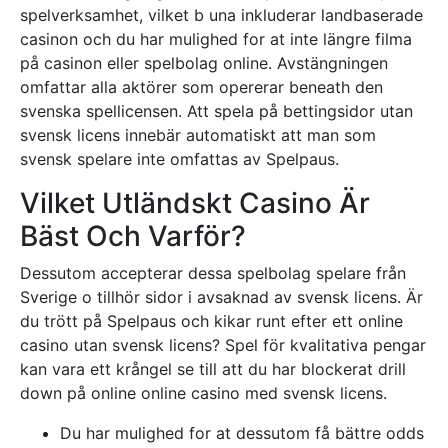
spelverksamhet, vilket b una inkluderar landbaserade
casinon och du har mulighed for at inte längre filma
på casinon eller spelbolag online. Avstängningen
omfattar alla aktörer som opererar beneath den
svenska spellicensen. Att spela på bettingsidor utan
svensk licens innebär automatiskt att man som
svensk spelare inte omfattas av Spelpaus.
Vilket Utländskt Casino Är
Bäst Och Varför?
Dessutom accepterar dessa spelbolag spelare från
Sverige o tillhör sidor i avsaknad av svensk licens. Är
du trött på Spelpaus och kikar runt efter ett online
casino utan svensk licens? Spel för kvalitativa pengar
kan vara ett krångel se till att du har blockerat drill
down på online online casino med svensk licens.
Du har mulighed for at dessutom få bättre odds