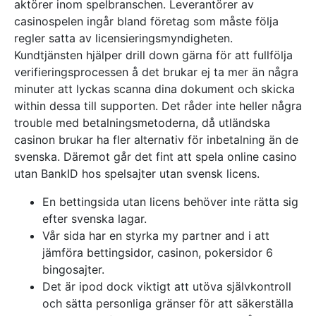
aktörer inom spelbranschen. Leverantörer av
casinospelen ingår bland företag som måste följa
regler satta av licensieringsmyndigheten.
Kundtjänsten hjälper drill down gärna för att fullfölja
verifieringsprocessen å det brukar ej ta mer än några
minuter att lyckas scanna dina dokument och skicka
within dessa till supporten. Det råder inte heller några
trouble med betalningsmetoderna, då utländska
casinon brukar ha fler alternativ för inbetalning än de
svenska. Däremot går det fint att spela online casino
utan BankID hos spelsajter utan svensk licens.
En bettingsida utan licens behöver inte rätta sig
efter svenska lagar.
Vår sida har en styrka my partner and i att
jämföra bettingsidor, casinon, pokersidor 6
bingosajter.
Det är ipod dock viktigt att utöva självkontroll
och sätta personliga gränser för att säkerställa