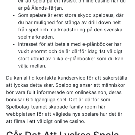
elr att spela på ett fysiskt on line casino när du
är på Ålands-färjan.
Som spelare är erat stora skydd spelpaus, där
du har mulighed for stänga av drill down helt
från spel och marknadsföring på den svenska
spelmarknaden.
Intresset för att betala med e-plånböcker har
vuxit enormt och de är därför idag 1st väldigt
stort utbud av olika e-plånböcker som du kan
välja mellan.
Du kan alltid kontakta kundservice för att säkerställa
att lyckas detta sker. Spelbolag anser att människor
bör vara fullt informerade om onlinekasinon, deras
bonusar 6 tillgängliga spel. Det är därför som
Spelbolag-teamet skapade family room här
webbplatsen för att vägleda nya spelare hur det är
att filma i ett väldigt online casino.