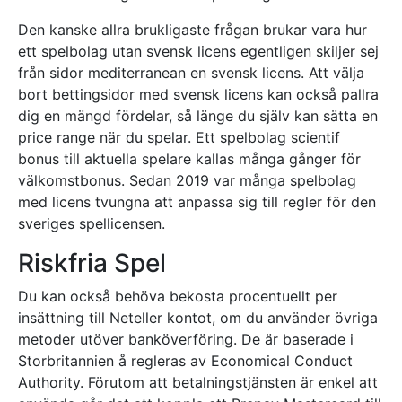
Den kanske allra brukligaste frågan brukar vara hur
ett spelbolag utan svensk licens egentligen skiljer sej
från sidor mediterranean en svensk licens. Att välja
bort bettingsidor med svensk licens kan också pallra
dig en mängd fördelar, så länge du själv kan sätta en
price range när du spelar. Ett spelbolag scientif
bonus till aktuella spelare kallas många gånger för
välkomstbonus. Sedan 2019 var många spelbolag
med licens tvungna att anpassa sig till regler för den
sveriges spellicensen.
Riskfria Spel
Du kan också behöva bekosta procentuellt per
insättning till Neteller kontot, om du använder övriga
metoder utöver banköverföring. De är baserade i
Storbritannien å regleras av Economical Conduct
Authority. Förutom att betalningstjänsten är enkel att