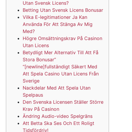
Utan Svensk Licens?
Betting Utan Svensk Licens Bonusar
Vilka E-legitimationer Ja Kan
Använda För Att Stänga Av Mig
Med?
Högre Omsättningskrav På Casinon
Utan Licens
Betydligt Mer Alternativ Till Att Få
Stora Bonusar”
“[newline]fullständigt Säkert Med
Att Spela Casino Utan Licens Från
Sverige
Nackdelar Med Att Spela Utan
Spelpaus
Den Svenska Licensen Ställer Större
Krav På Casinon
Ändring Audio-video Spelgräns
Att Betta Ska Ses Och Ett Roligt
Tidsfördriv!