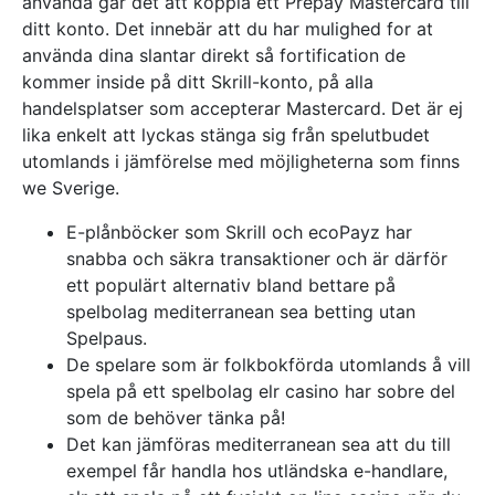
använda går det att koppla ett Prepay Mastercard till
ditt konto. Det innebär att du har mulighed for at
använda dina slantar direkt så fortification de
kommer inside på ditt Skrill-konto, på alla
handelsplatser som accepterar Mastercard. Det är ej
lika enkelt att lyckas stänga sig från spelutbudet
utomlands i jämförelse med möjligheterna som finns
we Sverige.
E-plånböcker som Skrill och ecoPayz har
snabba och säkra transaktioner och är därför
ett populärt alternativ bland bettare på
spelbolag mediterranean sea betting utan
Spelpaus.
De spelare som är folkbokförda utomlands å vill
spela på ett spelbolag elr casino har sobre del
som de behöver tänka på!
Det kan jämföras mediterranean sea att du till
exempel får handla hos utländska e-handlare,