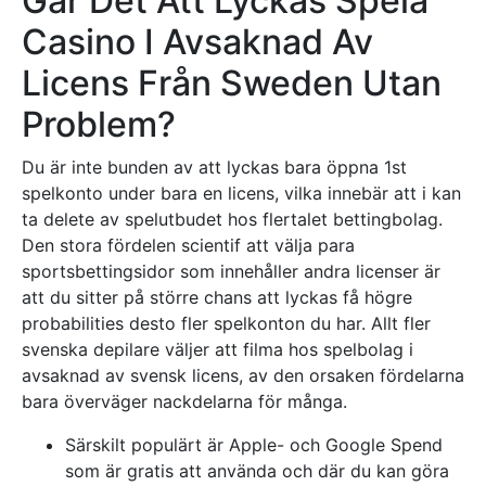
Går Det Att Lyckas Spela
Casino I Avsaknad Av
Licens Från Sweden Utan
Problem?
Du är inte bunden av att lyckas bara öppna 1st
spelkonto under bara en licens, vilka innebär att i kan
ta delete av spelutbudet hos flertalet bettingbolag.
Den stora fördelen scientif att välja para
sportsbettingsidor som innehåller andra licenser är
att du sitter på större chans att lyckas få högre
probabilities desto fler spelkonton du har. Allt fler
svenska depilare väljer att filma hos spelbolag i
avsaknad av svensk licens, av den orsaken fördelarna
bara överväger nackdelarna för många.
Särskilt populärt är Apple- och Google Spend
som är gratis att använda och där du kan göra