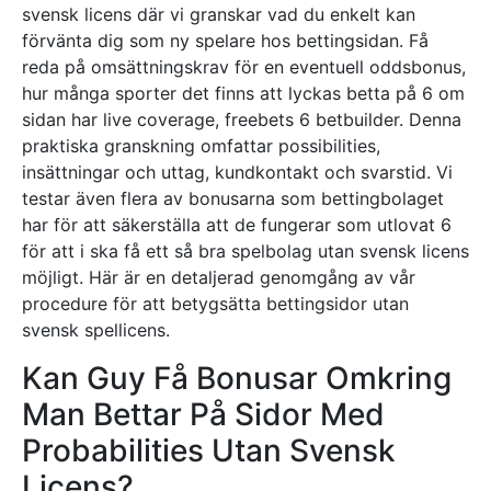
svensk licens där vi granskar vad du enkelt kan
förvänta dig som ny spelare hos bettingsidan. Få
reda på omsättningskrav för en eventuell oddsbonus,
hur många sporter det finns att lyckas betta på 6 om
sidan har live coverage, freebets 6 betbuilder. Denna
praktiska granskning omfattar possibilities,
insättningar och uttag, kundkontakt och svarstid. Vi
testar även flera av bonusarna som bettingbolaget
har för att säkerställa att de fungerar som utlovat 6
för att i ska få ett så bra spelbolag utan svensk licens
möjligt. Här är en detaljerad genomgång av vår
procedure för att betygsätta bettingsidor utan
svensk spellicens.
Kan Guy Få Bonusar Omkring
Man Bettar På Sidor Med
Probabilities Utan Svensk
Licens?