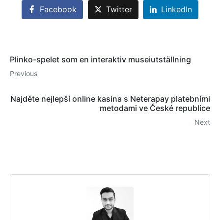
Facebook
Twitter
LinkedIn
Plinko-spelet som en interaktiv museiutställning
Previous
Najděte nejlepší online kasina s Neterapay platebními
metodami ve České republice
Next