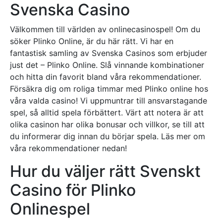
Svenska Casino
Välkommen till världen av onlinecasinospel! Om du
söker Plinko Online, är du här rätt. Vi har en
fantastisk samling av Svenska Casinos som erbjuder
just det – Plinko Online. Slå vinnande kombinationer
och hitta din favorit bland våra rekommendationer.
Försäkra dig om roliga timmar med Plinko online hos
våra valda casino! Vi uppmuntrar till ansvarstagande
spel, så alltid spela förbättert. Värt att notera är att
olika casinon har olika bonusar och villkor, se till att
du informerar dig innan du börjar spela. Läs mer om
våra rekommendationer nedan!
Hur du väljer rätt Svenskt
Casino för Plinko
Onlinespel