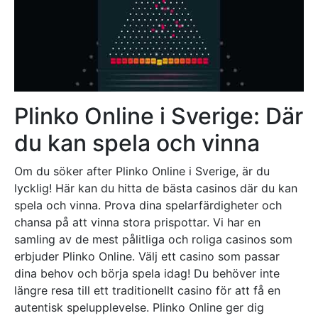
Plinko Online i Sverige: Där
du kan spela och vinna
Om du söker after Plinko Online i Sverige, är du
lycklig! Här kan du hitta de bästa casinos där du kan
spela och vinna. Prova dina spelarfärdigheter och
chansa på att vinna stora prispottar. Vi har en
samling av de mest pålitliga och roliga casinos som
erbjuder Plinko Online. Välj ett casino som passar
dina behov och börja spela idag! Du behöver inte
längre resa till ett traditionellt casino för att få en
autentisk spelupplevelse. Plinko Online ger dig