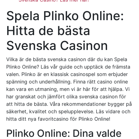
Spela Plinko Online:
Hitta de bästa
Svenska Casinon
Vilka är de bästa svenska casinon där du kan Spela
Plinko Online? Läs vår guide och upptäck de främsta
valen. Plinko är en klassisk casinospel som erbjuder
spänning och underhållning. Finna rätt casino online
kan vara en utmaning, men vi är här för att hjälpa. Vi
har granskat och jämfört olika svenska casinon för
att hitta de bästa. Våra rekommendationer bygger på
säkerhet, kvalitet och spelupplevelse. Läs vidare och
hitta ditt nya favoritcasino för Plinko Online!
Plinko Online: Dina valde