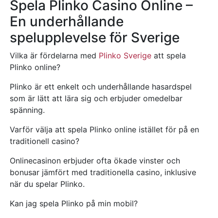
Spela Plinko Casino Online –
En underhållande
spelupplevelse för Sverige
Vilka är fördelarna med
Plinko Sverige
att spela
Plinko online?
Plinko är ett enkelt och underhållande hasardspel
som är lätt att lära sig och erbjuder omedelbar
spänning.
Varför välja att spela Plinko online istället för på en
traditionell casino?
Onlinecasinon erbjuder ofta ökade vinster och
bonusar jämfört med traditionella casino, inklusive
när du spelar Plinko.
Kan jag spela Plinko på min mobil?