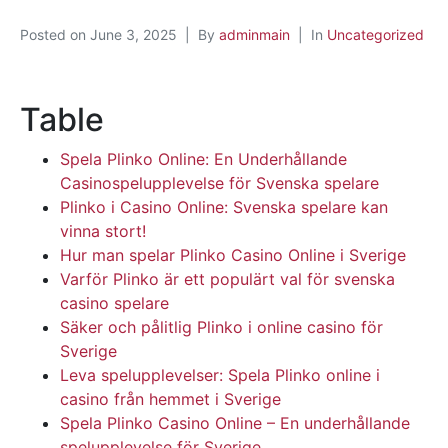
Posted on
June 3, 2025
By
adminmain
In
Uncategorized
Table
Spela Plinko Online: En Underhållande
Casinospelupplevelse för Svenska spelare
Plinko i Casino Online: Svenska spelare kan
vinna stort!
Hur man spelar Plinko Casino Online i Sverige
Varför Plinko är ett populärt val för svenska
casino spelare
Säker och pålitlig Plinko i online casino för
Sverige
Leva spelupplevelser: Spela Plinko online i
casino från hemmet i Sverige
Spela Plinko Casino Online – En underhållande
spelupplevelse för Sverige