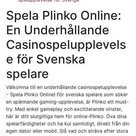
Spela Plinko Online:
En Underhållande
Casinospelupplevels
e för Svenska
spelare
Välkomna till en underhållande casinospelupplevelse
– Spela Plinko Online! För svenska spelare som söker
en spännande gaming-upplevelse, är Plinko ett must-
try. Med enkel gameplay och excititerande vinster,
här är ditt slutgiltiga hem för online-Plinko. Öva dina
spelarfärdigheter och ha kul samtidigt, direkt från din
egen dator eller mobil. Slå vad och sträva efter stora