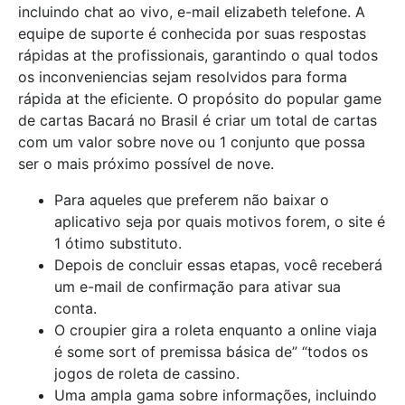
incluindo chat ao vivo, e-mail elizabeth telefone. A
equipe de suporte é conhecida por suas respostas
rápidas at the profissionais, garantindo o qual todos
os inconveniencias sejam resolvidos para forma
rápida at the eficiente. O propósito do popular game
de cartas Bacará no Brasil é criar um total de cartas
com um valor sobre nove ou 1 conjunto que possa
ser o mais próximo possível de nove.
Para aqueles que preferem não baixar o
aplicativo seja por quais motivos forem, o site é
1 ótimo substituto.
Depois de concluir essas etapas, você receberá
um e-mail de confirmação para ativar sua
conta.
O croupier gira a roleta enquanto a online viaja
é some sort of premissa básica de” “todos os
jogos de roleta de cassino.
Uma ampla gama sobre informações, incluindo