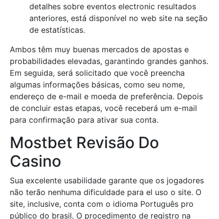
detalhes sobre eventos electronic resultados
anteriores, está disponível no web site na seção
de estatísticas.
Ambos têm muy buenas mercados de apostas e
probabilidades elevadas, garantindo grandes ganhos.
Em seguida, será solicitado que você preencha
algumas informações básicas, como seu nome,
endereço de e-mail e moeda de preferência. Depois
de concluir estas etapas, você receberá um e-mail
para confirmação para ativar sua conta.
Mostbet Revisão Do
Casino
Sua excelente usabilidade garante que os jogadores
não terão nenhuma dificuldade para el uso o site. O
site, inclusive, conta com o idioma Português pro
público do brasil. O procedimento de registro na