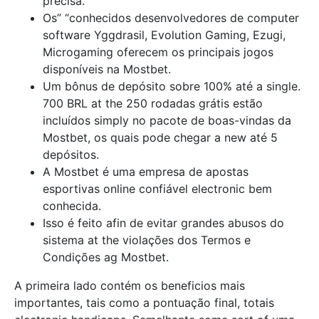
precisa.
Os” “conhecidos desenvolvedores de computer
software Yggdrasil, Evolution Gaming, Ezugi,
Microgaming oferecem os principais jogos
disponíveis na Mostbet.
Um bônus de depósito sobre 100% até a single.
700 BRL at the 250 rodadas grátis estão
incluídos simply no pacote de boas-vindas da
Mostbet, os quais pode chegar a new até 5
depósitos.
A Mostbet é uma empresa de apostas
esportivas online confiável electronic bem
conhecida.
Isso é feito afin de evitar grandes abusos do
sistema at the violações dos Termos e
Condições ag Mostbet.
A primeira lado contém os beneficios mais
importantes, tais como a pontuação final, totais