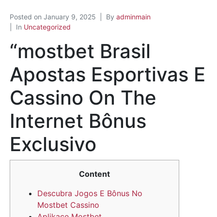
Posted on
January 9, 2025
By
adminmain
In
Uncategorized
“mostbet Brasil
Apostas Esportivas E
Cassino On The
Internet Bônus
Exclusivo
Content
Descubra Jogos E Bônus No
Mostbet Cassino
Aplikace Mostbet