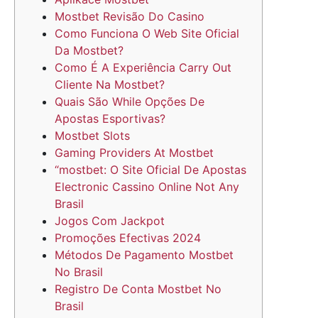
Mostbet Revisão Do Casino
Como Funciona O Web Site Oficial
Da Mostbet?
Como É A Experiência Carry Out
Cliente Na Mostbet?
Quais São While Opções De
Apostas Esportivas?
Mostbet Slots
Gaming Providers At Mostbet
“mostbet: O Site Oficial De Apostas
Electronic Cassino Online Not Any
Brasil
Jogos Com Jackpot
Promoções Efectivas 2024
Métodos De Pagamento Mostbet
No Brasil
Registro De Conta Mostbet No
Brasil