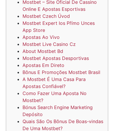
Mostbet – Site Oficial De Cassino
Online E Apostas Esportivas
Mostbet Czech Úvod
Mostbet Expert Ios Přímo Unces
App Store
Apostas Ao Vivo
Mostbet Live Casino Cz
About Mostbet Bd
Mostbet Apostas Desportivas
Apostas Em Direto
Bônus E Promoções Mostbet Brasil
A Mostbet É Uma Casa Para
Apostas Confiável?
Como Fazer Uma Aposta No
Mostbet?
Bónus Search Engine Marketing
Depósito
Quais São Os Bônus De Boas-vindas
De Uma Mostbet?