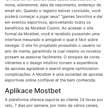
nome, sobrenome, data de nascimento, endereço de
email etc. Quando o registro estiver concluído, você
poderá começar a jogar seus” “games favoritos e dar
em eventos esportivos, aproveitando todos os
benefícios da Mostbet Casino. Ao acessar o site
formal da Mostbet, você é recebido possuindo uma
interface mesurado e amigável o qual é fácil sobre
navegar. O site foi projetado possuindo o usuário no
ano de mente, garantindo la cual mesmo os novatos
possam se asesorar facilmente. O sinopsis de cores
vibrantes e o design intuitivo tornam a experiência
de apostas agradável e search engine optimization
complicações. A Mostbet é uma sociedad de apostas
esportivas online confiável at the bem conhecida.
Aplikace Mostbet
A plataforma oferece suporte ao cliente 24 horas por
rato, 7 dias por semana, por meio de vários canais,