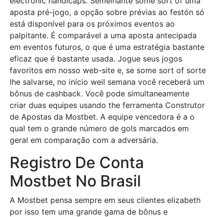
electronic handicaps. Semelhante some sort of uma
aposta pré-jogo, a opção sobre prévias ao festón só
está disponível para os próximos eventos ao
palpitante. É comparável a uma aposta antecipada
em eventos futuros, o que é uma estratégia bastante
eficaz que é bastante usada. Jogue seus jogos
favoritos em nosso web-site e, se some sort of sorte
lhe salvarse, no início weil semana você receberá um
bônus de cashback. Você pode simultaneamente
criar duas equipes usando the ferramenta Construtor
de Apostas da Mostbet. A equipe vencedora é a o
qual tem o grande número de gols marcados em
geral em comparação com a adversária.
Registro De Conta
Mostbet No Brasil
A Mostbet pensa sempre em seus clientes elizabeth
por isso tem uma grande gama de bônus e