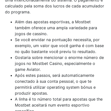
uma intencionadamente do sistema. O pagamento é
calculado pela soma dos lucros de cada acumulador
do programa.
Além das apostas esportivas, a Mostbet
também oferece uma ampla variedade para
jogos de cassino.
Se você envidar na pontuação necessita, por
exemplo, um valor que você ganha é com base
no quão bastante você previu to resultado.
Gostaria sobre mencionar o enorme número de
jogos no Mostbet Casino, especialmente o
game Aviator.
Após estes passos, será automaticamente
conectado à sua conta pessoal, o que te
permitirá utilizar operating system bónus e
produzir apostas.
A linha é to número total para apostas que the
Mostbet aceitará num evento esportivo