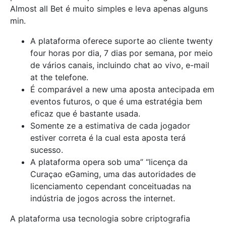
Almost all Bet é muito simples e leva apenas alguns
min.
A plataforma oferece suporte ao cliente twenty
four horas por dia, 7 dias por semana, por meio
de vários canais, incluindo chat ao vivo, e-mail
at the telefone.
É comparável a new uma aposta antecipada em
eventos futuros, o que é uma estratégia bem
eficaz que é bastante usada.
Somente ze a estimativa de cada jogador
estiver correta é la cual esta aposta terá
sucesso.
A plataforma opera sob uma” “licença da
Curaçao eGaming, uma das autoridades de
licenciamento cependant conceituadas na
indústria de jogos across the internet.
A plataforma usa tecnologia sobre criptografia