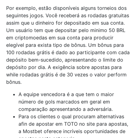
Por exemplo, estão disponíveis alguns torneios dos
seguintes jogos. Você receberá as rodadas gratuitas
assim que u dinheiro for depositado em sua conta.
Um usuário tem que depositar pelo minimo 50 BRL
em criptomoedas em sua conta para producir
elegível para exista tipo de bônus. Um bônus para
100 rodadas grátis é dado ao participante com cada
depósito bem-sucedido, apresentando o limite do
depósito por dia. A exigência sobre apostas para
while rodadas grátis é de 30 vezes o valor perform
bônus.
A equipe vencedora é a que tem o maior
número de gols marcados em geral em
comparação apresentando a adversária.
Para os clientes o qual procuram alternativas
afin de apostar em TOTO no site para apostas,
a Mostbet oferece incríveis oportunidades de