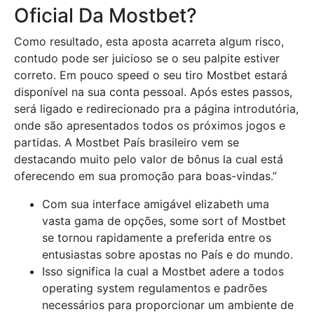
Oficial Da Mostbet?
Como resultado, esta aposta acarreta algum risco,
contudo pode ser juicioso se o seu palpite estiver
correto. Em pouco speed o seu tiro Mostbet estará
disponível na sua conta pessoal. Após estes passos,
será ligado e redirecionado pra a página introdutória,
onde são apresentados todos os próximos jogos e
partidas. A Mostbet País brasileiro vem se
destacando muito pelo valor de bônus la cual está
oferecendo em sua promoção para boas-vindas.”
Com sua interface amigável elizabeth uma
vasta gama de opções, some sort of Mostbet
se tornou rapidamente a preferida entre os
entusiastas sobre apostas no País e do mundo.
Isso significa la cual a Mostbet adere a todos
operating system regulamentos e padrões
necessários para proporcionar um ambiente de