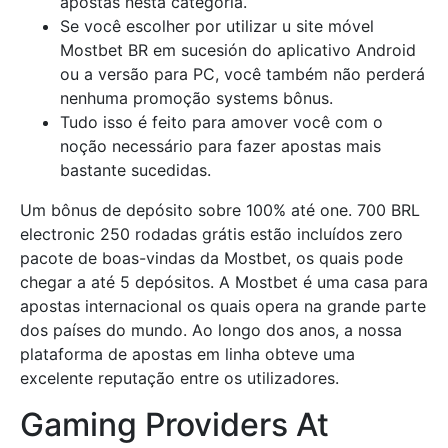
apostas nesta categoria.
Se você escolher por utilizar u site móvel
Mostbet BR em sucesión do aplicativo Android
ou a versão para PC, você também não perderá
nenhuma promoção systems bônus.
Tudo isso é feito para amover você com o
noção necessário para fazer apostas mais
bastante sucedidas.
Um bônus de depósito sobre 100% até one. 700 BRL
electronic 250 rodadas grátis estão incluídos zero
pacote de boas-vindas da Mostbet, os quais pode
chegar a até 5 depósitos. A Mostbet é uma casa para
apostas internacional os quais opera na grande parte
dos países do mundo. Ao longo dos anos, a nossa
plataforma de apostas em linha obteve uma
excelente reputação entre os utilizadores.
Gaming Providers At