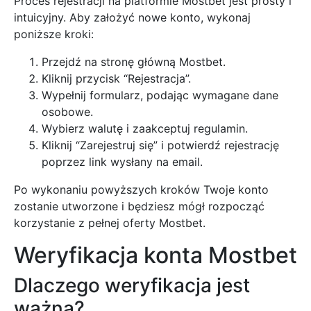
Proces rejestracji na platformie Mostbet jest prosty i
intuicyjny. Aby założyć nowe konto, wykonaj
poniższe kroki:
Przejdź na stronę główną Mostbet.
Kliknij przycisk “Rejestracja”.
Wypełnij formularz, podając wymagane dane
osobowe.
Wybierz walutę i zaakceptuj regulamin.
Kliknij “Zarejestruj się” i potwierdź rejestrację
poprzez link wysłany na email.
Po wykonaniu powyższych kroków Twoje konto
zostanie utworzone i będziesz mógł rozpocząć
korzystanie z pełnej oferty Mostbet.
Weryfikacja konta Mostbet
Dlaczego weryfikacja jest
ważna?