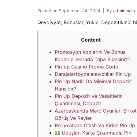
Posted on
September 24, 2024
By
adminmain
Qeydiyyat, Bonuslar, Yukle, Depozit
İkinci 
Content
Promosyon Kodlarını Və Bonus
Kodlarını Harada Tapa Bilərsiniz?
Pin-up Casino Promo Code
Darajalarfoydalanuvchilar Pin Up
Pin Up Nadir Da Minimal Depozit
Hansıdır?
Pin Up Depozit Və Vəsaitlərin
Çıxarılması, Depozit
Azərbaycanda Mərc Oyunları Şirkət
Görüş Və Rəylər
Rro’yxatdan O’tish Va Kirish Pin Up
Uduşları Karta Çıxarmaqla Pin