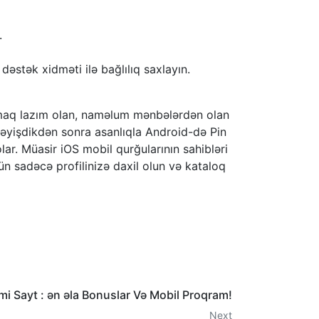
.
stək xidməti ilə bağlılıq saxlayın.
apmaq lazım olan, naməlum mənbələrdən olan
 dəyişdikdən sonra asanlıqla Android-də Pin
ar. Müasir iOS mobil qurğularının sahibləri
 sadəcə profilinizə daxil olun və kataloq
i Sayt ️: ən əla Bonuslar Və Mobil Proqram!
Next