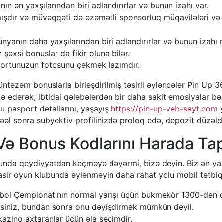
n ən yaxşılarından biri adlandırırlar və bunun izahı var.
şdır və müvəqqəti də əzəmətli sponsorluq müqavilələri və ya
nyanın daha yaxşılarından biri adlandırırlar və bunun izahı 
 şəxsi bonuslar da fikir oluna bilər.
ortunuzun fotosunu çəkmək lazımdır.
üntəzəm bonuslarla birləşdirilmiş təsirli əyləncələr Pin U
adə edərək, ibtidai qələbələrdən bir daha sakit emosiyalar b
çu pasport detallarını, yaşayış
https://pin-up-veb-sayt.com
y
əəl sonra subyektiv profilinizdə proloq edə, depozit düzəld
Və Bonus Kodlarını Harada Tap
da qeydiyyatdan keçməyə dəyərmi, bizə deyin. Biz ən yaxşı
asir oyun klubunda əylənməyin daha rahat yolu mobil tətbiq
ol Çempionatının normal yarışı üçün bukmekör 1300-dən dah
rsiniz, bundan sonra onu dəyişdirmək mümkün deyil.
azino axtaranlar üçün əla seçimdir.