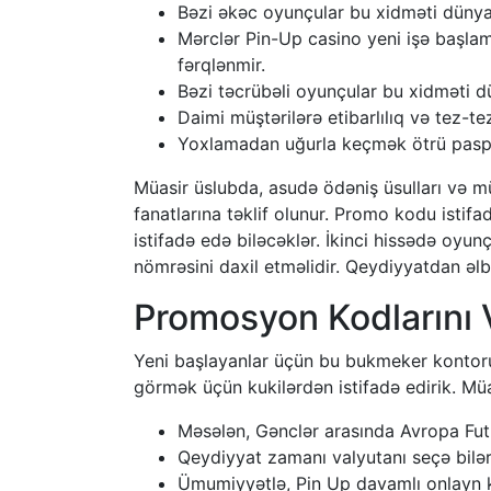
Bəzi əkəc oyunçular bu xidməti dünyanı
Mərclər Pin-Up casino yeni işə başlamı
fərqlənmir.
Bəzi təcrübəli oyunçular bu xidməti dü
Daimi müştərilərə etibarlılıq və tez-tez
Yoxlamadan uğurla keçmək ötrü pasp
Müasir üslubda, asudə ödəniş üsulları və m
fanatlarına təklif olunur. Promo kodu istif
istifadə edə biləcəklər. İkinci hissədə oyun
nömrəsini daxil etməlidir. Qeydiyyatdan əlb
Promosyon Kodlarını 
Yeni başlayanlar üçün bu bukmeker kontorun
görmək üçün kukilərdən istifadə edirik. Mü
Məsələn, Gənclər arasında Avropa Futb
Qeydiyyat zamanı valyutanı seçə bilə
Ümumiyyətlə, Pin Up davamlı onlayn k