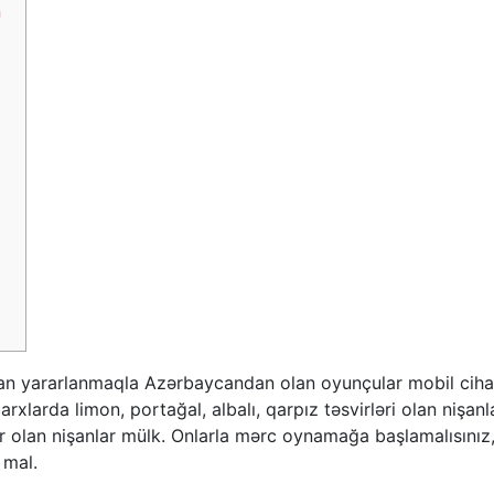
n
dan yararlanmaqla Azərbaycandan olan oyunçular mobil cih
rxlarda limon, portağal, albalı, qarpız təsvirləri olan nişan
lər olan nişanlar mülk. Onlarla mərc oynamağa başlamalısınız
 mal.