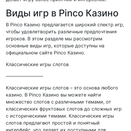
Виды игр в Pinco Казино
В Pinco Казино предлагается широкий спектр игр,
чтобы удовлетворить различные предпочтения
игроков. В этом разделе мы рассмотрим
основные виды игр, которые доступны на
официальном сайте Pinco Казино.
Классические игры слотов
————————
Классические игры слотов – это основа любого
казино. В Pinco Казино вы можете найти
множество слотов с различными темами, от
классических фруктовых слотов до сложных игр
с историческими темами. Классические игры
слотов предлагают простой и понятный
интерфейс, что делает их доступными для