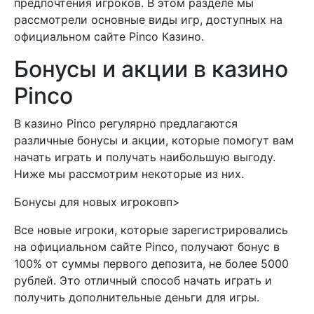
предпочтения игроков. В этом разделе мы
рассмотрели основные виды игр, доступных на
официальном сайте Pinco Казино.
Бонусы и акции в казино
Pinco
В казино Pinco регулярно предлагаются
различные бонусы и акции, которые помогут вам
начать играть и получать наибольшую выгоду.
Ниже мы рассмотрим некоторые из них.
Бонусы для новых игроковп>
Все новые игроки, которые зарегистрировались
на официальном сайте Pinco, получают бонус в
100% от суммы первого депозита, не более 5000
рублей. Это отличный способ начать играть и
получить дополнительные деньги для игры.