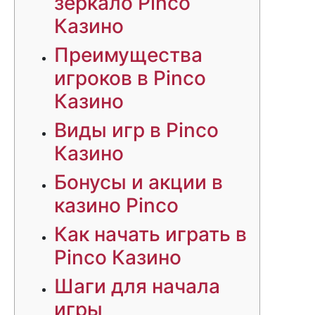
зеркало Pinco
Казино
Преимущества
игроков в Pinco
Казино
Виды игр в Pinco
Казино
Бонусы и акции в
казино Pinco
Как начать играть в
Pinco Казино
Шаги для начала
игры