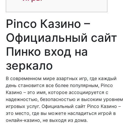
Pinco Казино –
Официальный сайт
Пинко вход на
зеркало
В современном мире азартных игр, где каждый
день становится все более популярным, Pinco
Казино – это имя, которое ассоциируется с
надежностью, безопасностью и высоким уровнем
игровых услуг. Официальный сайт Pinco Казино –
это место, где вы можете насладиться игрой в
онлайн-казино, не выходя из дома.