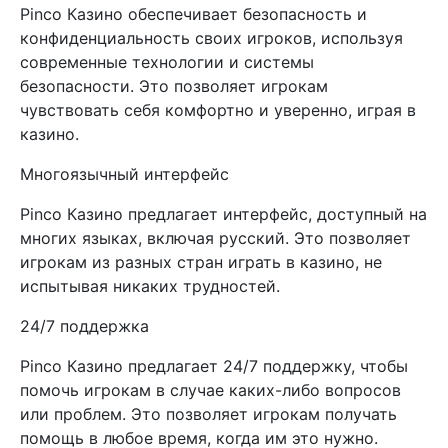
Pinco Казино обеспечивает безопасность и
конфиденциальность своих игроков, используя
современные технологии и системы
безопасности. Это позволяет игрокам
чувствовать себя комфортно и уверенно, играя в
казино.
Многоязычный интерфейс
Pinco Казино предлагает интерфейс, доступный на
многих языках, включая русский. Это позволяет
игрокам из разных стран играть в казино, не
испытывая никаких трудностей.
24/7 поддержка
Pinco Казино предлагает 24/7 поддержку, чтобы
помочь игрокам в случае каких-либо вопросов
или проблем. Это позволяет игрокам получать
помощь в любое время, когда им это нужно.