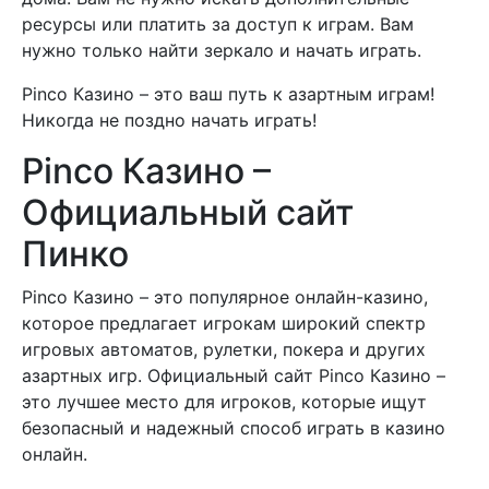
ресурсы или платить за доступ к играм. Вам
нужно только найти зеркало и начать играть.
Pinco Казино – это ваш путь к азартным играм!
Никогда не поздно начать играть!
Pinco Казино –
Официальный сайт
Пинко
Pinco Казино – это популярное онлайн-казино,
которое предлагает игрокам широкий спектр
игровых автоматов, рулетки, покера и других
азартных игр. Официальный сайт Pinco Казино –
это лучшее место для игроков, которые ищут
безопасный и надежный способ играть в казино
онлайн.