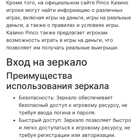
Кроме того, на официальном сайте Pinco Казино
игроки могут найти информацию о различных
играх, включая игры на деньги, игры на реальные
деньги, а также о правилах и условиях игры.
Казино Pinco также предлагает игрокам
возможность играть в игры на деньги, что
позволяет им получать реальные выигрыши.
Вход на зеркало
Преимущества
использования зеркала
Безопасность: Зеркало обеспечивает
безопасный доступ к игровому ресурсу, не
требуя ввода логина и пароля.
Быстрый доступ: Зеркало позволяет быстро
и легко доступаться к игровому ресурсу, не
требуя регистрации или авторизации.