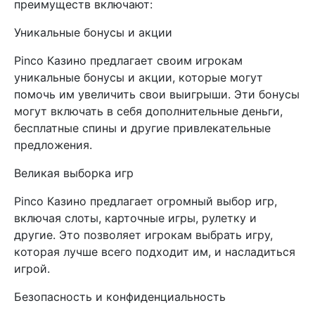
преимуществ включают:
Уникальные бонусы и акции
Pinco Казино предлагает своим игрокам
уникальные бонусы и акции, которые могут
помочь им увеличить свои выигрыши. Эти бонусы
могут включать в себя дополнительные деньги,
бесплатные спины и другие привлекательные
предложения.
Великая выборка игр
Pinco Казино предлагает огромный выбор игр,
включая слоты, карточные игры, рулетку и
другие. Это позволяет игрокам выбрать игру,
которая лучше всего подходит им, и насладиться
игрой.
Безопасность и конфиденциальность