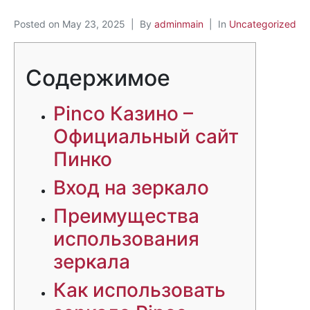
Posted on
May 23, 2025
By
adminmain
In
Uncategorized
Содержимое
Pinco Казино –
Официальный сайт
Пинко
Вход на зеркало
Преимущества
использования
зеркала
Как использовать