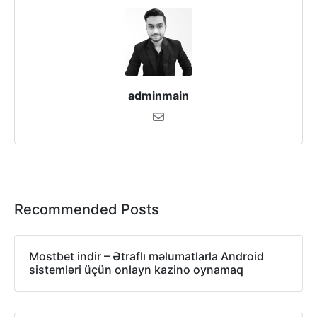
adminmain
Recommended Posts
Mostbet indir – Ətraflı məlumatlarla Android
sistemləri üçün onlayn kazino oynamaq