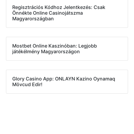
Regisztrációs Kódhoz Jelentkezés: Csak
Önnékte Online Casinojátszma
Magyarországban
Mostbet Online Kaszinóban: Legjobb
játékélmény Magyarországon
Glory Casino App: ONLAYN Kazino Oynamaq
Mövcud Edir!