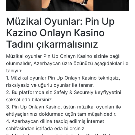
Müzikal Oyunlar: Pin Up
Kazino Onlayn Kasino
Tadını çıkarmalısınız
Müzikal oyunlar Pin Up Onlayn Kasino sizinlə bağlı
olunmalıdır, Azerbaycan üzrə özünüzü aşağıdakılar ilə
tanıyın:
1. Müzikal oyunlar Pin Up Onlayn Kasino təkniqsiz,
risksiyasiz və uğurlu oyunlar ilə tanınır.
2. Bu platformda siz Safely & Securely keyfiyyətini
saksal edə bilərsiniz.
3. Pin Up Onlayn Kasino, üstün müzikal oyunları ilə
ehtiyаçlarınızı doldurmaq üçün tam müşahidədir.
4. Azerbaycan dilinə təsdiq edilmiş İnternet
səhifəsindən istifadə edə bilərsiniz.