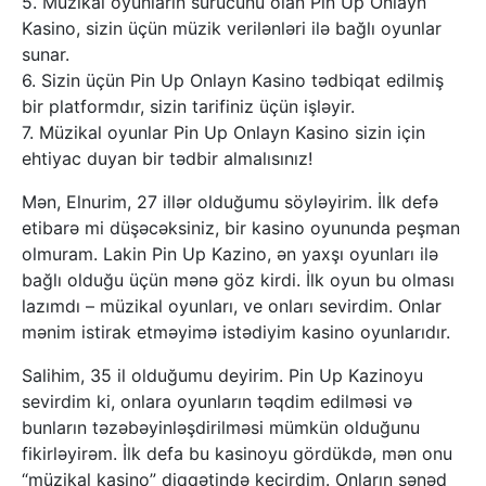
5. Müzikal oyunların sürücünü olan Pin Up Onlayn
Kasino, sizin üçün müzik verilənləri ilə bağlı oyunlar
sunar.
6. Sizin üçün Pin Up Onlayn Kasino tədbiqat edilmiş
bir platformdır, sizin tarifiniz üçün işləyir.
7. Müzikal oyunlar Pin Up Onlayn Kasino sizin için
ehtiyac duyan bir tədbir almalısınız!
Mən, Elnurim, 27 illər olduğumu söyləyirim. İlk defə
etibarə mi düşəcəksiniz, bir kasino oyununda peşman
olmuram. Lakin Pin Up Kazino, ən yaxşı oyunları ilə
bağlı olduğu üçün mənə göz kirdi. İlk oyun bu olması
lazımdı – müzikal oyunları, ve onları sevirdim. Onlar
mənim istirak etməyimə istədiyim kasino oyunlarıdır.
Salihim, 35 il olduğumu deyirim. Pin Up Kazinoyu
sevirdim ki, onlara oyunların təqdim edilməsi və
bunların təzəbəyinləşdirilməsi mümkün olduğunu
fikirləyirəm. İlk defa bu kasinoyu gördükdə, mən onu
“müzikal kasino” diqqətində keçirdim. Onların sənəd