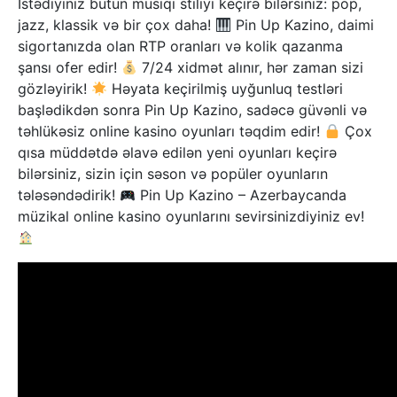
İstədiyiniz bütün musiqi stiliyi keçirə bilərsiniz: pop,
jazz, klassik və bir çox daha!
Pin Up Kazino, daimi
sigortanızda olan RTP oranları və kolik qazanma
şansı ofer edir!
7/24 xidmət alınır, hər zaman sizi
gözləyirik!
Həyata keçirilmiş uyğunluq testləri
başlədikdən sonra Pin Up Kazino, sadəcə güvənli və
təhlükəsiz online kasino oyunları təqdim edir!
Çox
qısa müddətdə əlavə edilən yeni oyunları keçirə
bilərsiniz, sizin için səson və popüler oyunların
tələsəndədirik!
Pin Up Kazino – Azerbaycanda
müzikal online kasino oyunlarını sevirsinizdiyiniz ev!