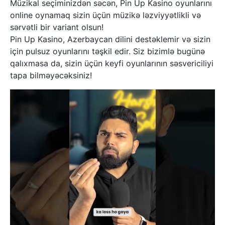
Müzikal seçiminizdən səcən, Pin Up Kasino oyunlarını
online oynamaq sizin üçün müzikə ləzviyyətlikli və
sərvətli bir variant olsun!
Pin Up Kasino, Azerbaycan dilini destəklemir və sizin
için pulsuz oyunlarını təşkil edir. Siz bizimlə bugünə
qalıxmasa da, sizin üçün keyfi oyunlarının səsvericiliyi
tapa bilməyəcəksiniz!