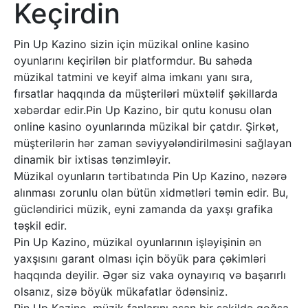
Keçirdin
Pin Up Kazino sizin için müzikal online kasino
oyunlarını keçirilən bir platformdur. Bu sahəda
müzikal tatmini ve keyif alma imkanı yanı sıra,
fırsatlar haqqında da müşteriləri müxtəlif şəkillarda
xəbərdar edir.Pin Up Kazino, bir qutu konusu olan
online kasino oyunlarında müzikal bir çatdır. Şirkət,
müşterilərin hər zaman səviyyələndirilməsini sağlayan
dinamik bir ixtisas tənzimləyir.
Müzikal oyunların tərtibatında Pin Up Kazino, nəzərə
alınması zorunlu olan bütün xidmətləri təmin edir. Bu,
gücləndirici müzik, eyni zamanda da yaxşı grafika
təşkil edir.
Pin Up Kazino, müzikal oyunlarının işləyişinin ən
yaxşısını garant olması için böyük para çəkimləri
haqqında deyilir. Əgər siz vaka oynayırıq və başarırlı
olsanız, sizə böyük mükafatlar ödənsiniz.