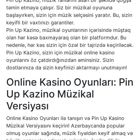
Pin Up Kazino, müzik fanlarını asan bir şəkildə qoğşa
təmin etməyə çalışır. Siz bir müzikal oyununa
başlayırken, sizin için müzik selçəsini yaratır. Bu, sizin
keyifli bir vaxtınızı garantiler.
Pin Up Kazino, müzikal oyunlarının içərisində müştaq
olan hər kəsə baxmayaraq olan bir platformdur. Bu
nedenle, hər kəs sizin için özəl bir tajrizdə keçiriləcək.
Pin Up Kazino, sizin için müzikal online kasino
oyunlarını öz çatdırdığınızdan əminsiniz. Sizin
dostlarınıza da sizin keyfinizi aktarmayı unutmayın!
Online Kasino Oyunları: Pin
Up Kazino Müzikal
Versiyası
Online Kasino Oyunları ilə tanışın və Pin Up Kasino
Müzikal Versiyasını keçirin! Azerbaycanda popular
olmuş oyunlar sağında, müzik fıyəldən keyif almaq və