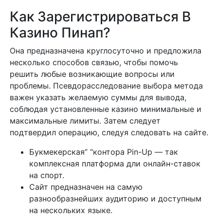
Как Зарегистрироваться В
Казино Пинап?
Она предназначена круглосуточно и предложила
несколько способов связью, чтобы помочь
решить любые возникающие вопросы или
проблемы. Псевдорасследование выбора метода
важен указать желаемую суммы для вывода,
соблюдая установленные казино минимальные и
максимальные лимиты. Затем следует
подтвердил операцию, следуя следовать на сайте.
Букмекерская” “контора Pin-Up — так
комплексная платформа дли онлайн-ставок
на спорт.
Сайт предназначен на самую
разнообразнейших аудиторию и доступным
на нескольких языке.