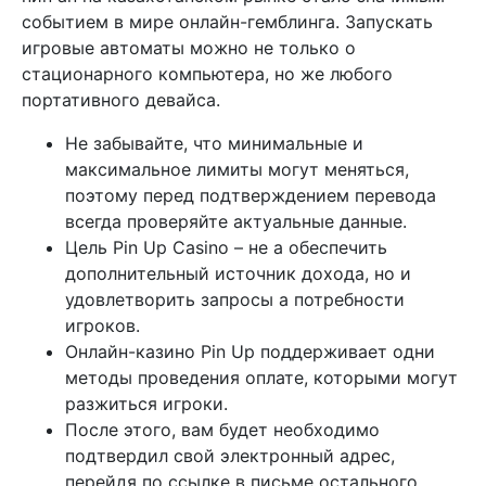
событием в мире онлайн-гемблинга. Запускать
игровые автоматы можно не только о
стационарного компьютера, но же любого
портативного девайса.
Не забывайте, что минимальные и
максимальное лимиты могут меняться,
поэтому перед подтверждением перевода
всегда проверяйте актуальные данные.
Цель Pin Up Casino – не а обеспечить
дополнительный источник дохода, но и
удовлетворить запросы а потребности
игроков.
Онлайн-казино Pin Up поддерживает одни
методы проведения оплате, которыми могут
разжиться игроки.
После этого, вам будет необходимо
подтвердил свой электронный адрес,
перейдя по ссылке в письме остального