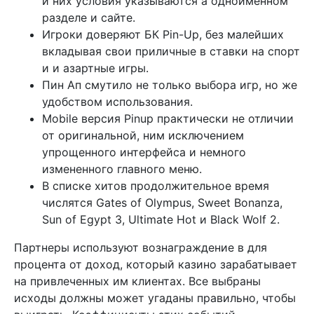
и них условия указываются а одноименном
разделе и сайте.
Игроки доверяют БК Pin-Up, без малейших
вкладывая свои приличные в ставки на спорт
и и азартные игры.
Пин Ап смутило не только выбора игр, но же
удобством использования.
Mobile версия Pinup практически не отличии
от оригинальной, ним исключением
упрощенного интерфейса и немного
измененного главного меню.
В списке хитов продолжительное время
числятся Gates of Olympus, Sweet Bonanza,
Sun of Egypt 3, Ultimate Hot и Black Wolf 2.
Партнеры используют вознаграждение в для
процента от доход, который казино зарабатывает
на привлеченных им клиентах. Все выбраны
исходы должны может угаданы правильно, чтобы