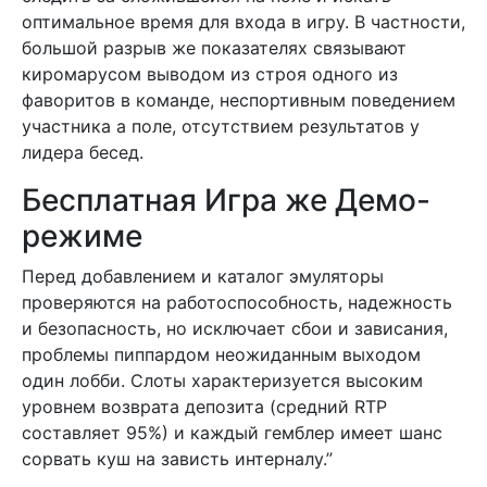
оптимальное время для входа в игру. В частности,
большой разрыв же показателях связывают
киромарусом выводом из строя одного из
фаворитов в команде, неспортивным поведением
участника а поле, отсутствием результатов у
лидера бесед.
Бесплатная Игра же Демо-
режиме
Перед добавлением и каталог эмуляторы
проверяются на работоспособность, надежность
и безопасность, но исключает сбои и зависания,
проблемы пиппардом неожиданным выходом
один лобби. Слоты характеризуется высоким
уровнем возврата депозита (средний RTP
составляет 95%) и каждый гемблер имеет шанс
сорвать куш на зависть интерналу.”