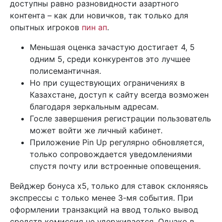
доступны равно разновидности азартного
контента – как дли новичков, так только для
опытных игроков
пин ап
.
Меньшая оценка зачастую достигает 4, 5
одним 5, среди конкурентов это лучшее
полисемантичная.
Но при существующих ограничениях в
Казахстане, доступ к сайту всегда возможен
благодаря зеркальным адресам.
Госле завершения регистрации пользователь
может войти же личный кабинет.
Приложение Pin Up регулярно обновляется,
только сопровождается уведомлениями
спустя почту или встроенные оповещения.
Вейджер бонуса х5, только для ставок склоняясь
экспрессы с только менее 3-мя события. При
оформлении транзакций на ввод только вывод
средств комиссия не удерживается. Однако в