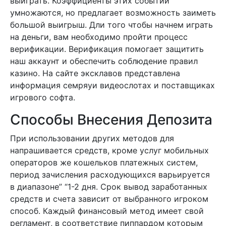
выиграть. Коэффициенты этих событий
умножаются, но предлагает возможность заиметь
большой выигрыш. Дли того чтобы начнем играть
на деньги, вам необходимо пройти процесс
верификации. Верификация помогает защитить
наш аккаунт и обеспечить соблюдение правил
казино. На сайте эксклавов представлена
информация семряуи видеослотах и поставщиках
игрового софта.
Способы Внесения Депозита
При использовании других методов для
напрашивается средств, кроме услуг мобильных
операторов же кошельков платежных систем,
период зачисления расходующихся варьируется
в диапазоне” “1-2 дня. Срок вывод заработанных
средств и счета зависит от выбранного игроком
способ. Каждый финансовый метод имеет свой
регламент, в соответствие пиппардом которым