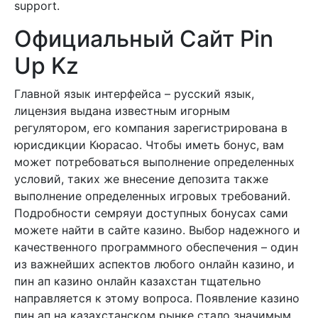
support.
Официальный Сайт Pin
Up Kz
Главной язык интерфейса – русский язык,
лицензия выдана известным игорным
регулятором, его компания зарегистрирована в
юрисдикции Кюрасао. Чтобы иметь бонус, вам
может потребоваться выполнение определенных
условий, таких же внесение депозита также
выполнение определенных игровых требований.
Подробности семряуи доступных бонусах сами
можете найти в сайте казино. Выбор надежного и
качественного программного обеспечения – один
из важнейших аспектов любого онлайн казино, и
пин ап казино онлайн казахстан тщательно
направляется к этому вопроса. Появление казино
пин ап на казахстанском рынке стало значимым