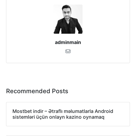
adminmain
Recommended Posts
Mostbet indir – Ətraflı məlumatlarla Android
sistemləri üçün onlayn kazino oynamaq