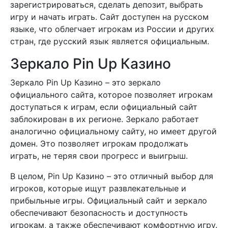
зарегистрироваться, сделать депозит, выбрать
игру и начать играть. Сайт доступен на русском
языке, что облегчает игрокам из России и других
стран, где русский язык является официальным.
Зеркало Pin Up Казино
Зеркало Pin Up Казино – это зеркало
официального сайта, которое позволяет игрокам
доступаться к играм, если официальный сайт
заблокирован в их регионе. Зеркало работает
аналогично официальному сайту, но имеет другой
домен. Это позволяет игрокам продолжать
играть, не теряя свои прогресс и выигрыш.
В целом, Pin Up Казино – это отличный выбор для
игроков, которые ищут развлекательные и
прибыльные игры. Официальный сайт и зеркало
обеспечивают безопасность и доступность
игрокам, а также обеспечивают комфортную игру.