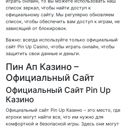
играть онлайн, то вы можете использовать наш
список зеркал, чтобы найти доступ к
официальному сайту. Мы регулярно обновляем
список, чтобы обеспечить вам доступ к играм, не
зависящий от блокировок.
Важно: всегда используйте только официальный
сайт Pin Up Casino, чтобы играть онлайн, чтобы
защитить свои данные и деньги.
Пин Ап Казино –
Официальный Сайт
Официальный Сайт Pin Up
Казино
Официальный сайт Pin Up Казино – это место, где
игроки могут найти все, что им нужно для
комфортной и безопасной игры. Здесь они могут