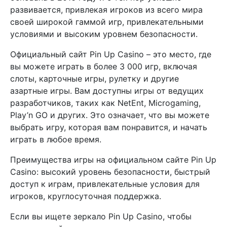
развивается, привлекая игроков из всего мира
своей широкой гаммой игр, привлекательными
условиями и высоким уровнем безопасности.
Официальный сайт Pin Up Casino – это место, где
вы можете играть в более 3 000 игр, включая
слоты, карточные игры, рулетку и другие
азартные игры. Вам доступны игры от ведущих
разработчиков, таких как NetEnt, Microgaming,
Play’n GO и других. Это означает, что вы можете
выбрать игру, которая вам понравится, и начать
играть в любое время.
Преимущества игры на официальном сайте Pin Up
Casino: высокий уровень безопасности, быстрый
доступ к играм, привлекательные условия для
игроков, круглосуточная поддержка.
Если вы ищете зеркало Pin Up Casino, чтобы