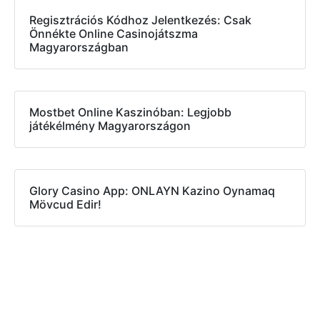
Regisztrációs Kódhoz Jelentkezés: Csak
Önnékte Online Casinojátszma
Magyarországban
Mostbet Online Kaszinóban: Legjobb
játékélmény Magyarországon
Glory Casino App: ONLAYN Kazino Oynamaq
Mövcud Edir!