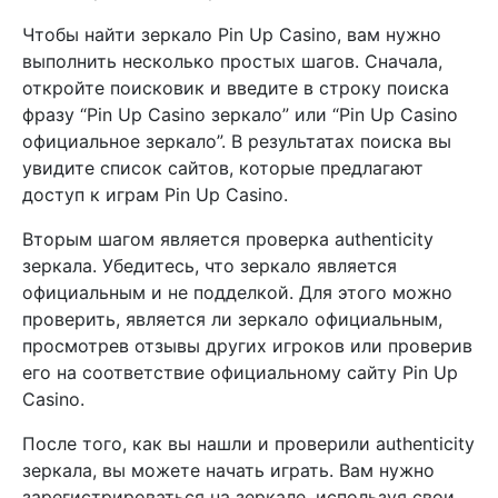
Чтобы найти зеркало Pin Up Casino, вам нужно
выполнить несколько простых шагов. Сначала,
откройте поисковик и введите в строку поиска
фразу “Pin Up Casino зеркало” или “Pin Up Casino
официальное зеркало”. В результатах поиска вы
увидите список сайтов, которые предлагают
доступ к играм Pin Up Casino.
Вторым шагом является проверка authenticity
зеркала. Убедитесь, что зеркало является
официальным и не подделкой. Для этого можно
проверить, является ли зеркало официальным,
просмотрев отзывы других игроков или проверив
его на соответствие официальному сайту Pin Up
Casino.
После того, как вы нашли и проверили authenticity
зеркала, вы можете начать играть. Вам нужно
зарегистрироваться на зеркале, используя свои