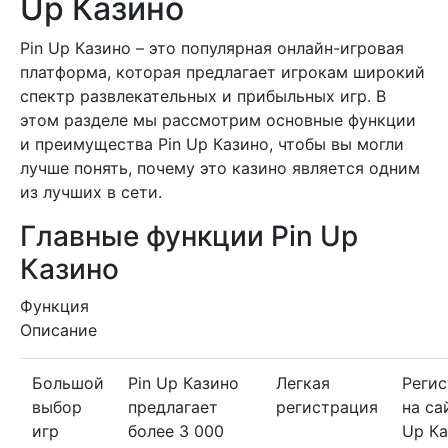
Up Казино
Pin Up Казино – это популярная онлайн-игровая
платформа, которая предлагает игрокам широкий
спектр развлекательных и прибыльных игр. В
этом разделе мы рассмотрим основные функции
и преимущества Pin Up Казино, чтобы вы могли
лучше понять, почему это казино является одним
из лучших в сети.
Главные функции Pin Up
Казино
Функция
Описание
Большой
Pin Up Казино
Легкая
Реги
выбор
предлагает
регистрация
на са
игр
более 3 000
Up К