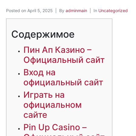
Posted on
April 5, 2025
By
adminmain
In
Uncategorized
Содержимое
Пин Ап Казино –
Официальный сайт
Вход на
официальный сайт
Играть на
официальном
сайте
Pin Up Casino –