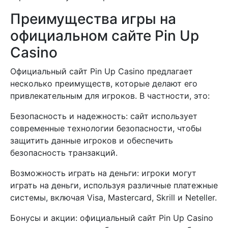
Преимущества игры на
официальном сайте Pin Up
Casino
Официальный сайт Pin Up Casino предлагает
несколько преимуществ, которые делают его
привлекательным для игроков. В частности, это:
Безопасность и надежность: сайт использует
современные технологии безопасности, чтобы
защитить данные игроков и обеспечить
безопасность транзакций.
Возможность играть на деньги: игроки могут
играть на деньги, используя различные платежные
системы, включая Visa, Mastercard, Skrill и Neteller.
Бонусы и акции: официальный сайт Pin Up Casino