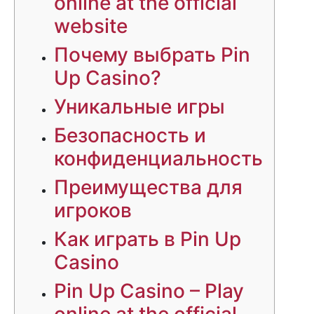
online at the official
website
Почему выбрать Pin
Up Casino?
Уникальные игры
Безопасность и
конфиденциальность
Преимущества для
игроков
Как играть в Pin Up
Casino
Pin Up Casino – Play