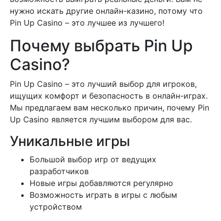
нужно искать другие онлайн-казино, потому что
Pin Up Casino – это лучшее из лучшего!
Почему выбрать Pin Up
Casino?
Pin Up Casino – это лучший выбор для игроков,
ищущих комфорт и безопасность в онлайн-играх.
Мы предлагаем вам несколько причин, почему Pin
Up Casino является лучшим выбором для вас.
Уникальные игры
Большой выбор игр от ведущих
разработчиков
Новые игры добавляются регулярно
Возможность играть в игры с любым
устройством