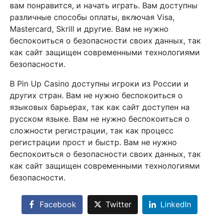
вам понравится, и начать играть. Вам доступны
различные способы оплаты, включая Visa,
Mastercard, Skrill и другие. Вам не нужно
беспокоиться о безопасности своих данных, так
как сайт защищен современными технологиями
безопасности.
В Pin Up Casino доступны игроки из России и
других стран. Вам не нужно беспокоиться о
языковых барьерах, так как сайт доступен на
русском языке. Вам не нужно беспокоиться о
сложности регистрации, так как процесс
регистрации прост и быстр. Вам не нужно
беспокоиться о безопасности своих данных, так
как сайт защищен современными технологиями
безопасности.
Facebook
Twitter
LinkedIn