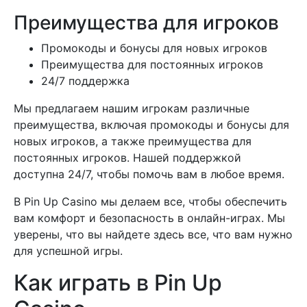
Преимущества для игроков
Промокоды и бонусы для новых игроков
Преимущества для постоянных игроков
24/7 поддержка
Мы предлагаем нашим игрокам различные
преимущества, включая промокоды и бонусы для
новых игроков, а также преимущества для
постоянных игроков. Нашей поддержкой
доступна 24/7, чтобы помочь вам в любое время.
В Pin Up Casino мы делаем все, чтобы обеспечить
вам комфорт и безопасность в онлайн-играх. Мы
уверены, что вы найдете здесь все, что вам нужно
для успешной игры.
Как играть в Pin Up