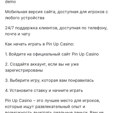
demo
Мобильная версия сайта, доступная для игроков с
любого устройства
24/7 поддержка клиентов, доступная по телефону,
почте и чату
Как начать играть в Pin Up Casino:
1. Войдите на официальный сайт Pin Up Casino
2. Создайте аккаунт, если вы не уже
зарегистрированы
3. Выберите игру, которая вам понравилась
4. Установите ставку и начните играть
Pin Up Casino – это лучшее место для игроков,
которые ищут развлекательный опыт и
возможность выиграть реальные деньги. Вам не