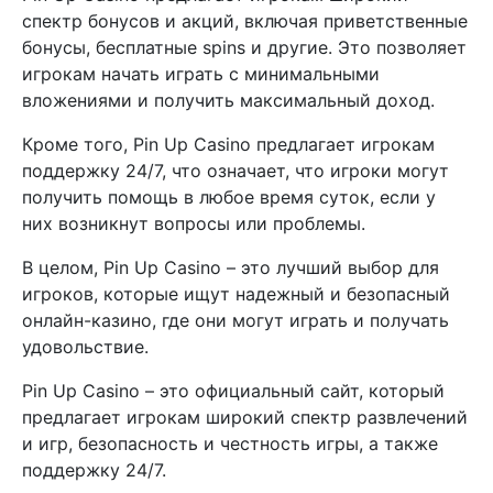
спектр бонусов и акций, включая приветственные
бонусы, бесплатные spins и другие. Это позволяет
игрокам начать играть с минимальными
вложениями и получить максимальный доход.
Кроме того, Pin Up Casino предлагает игрокам
поддержку 24/7, что означает, что игроки могут
получить помощь в любое время суток, если у
них возникнут вопросы или проблемы.
В целом, Pin Up Casino – это лучший выбор для
игроков, которые ищут надежный и безопасный
онлайн-казино, где они могут играть и получать
удовольствие.
Pin Up Casino – это официальный сайт, который
предлагает игрокам широкий спектр развлечений
и игр, безопасность и честность игры, а также
поддержку 24/7.