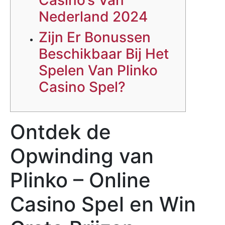
Casino’s Van
Nederland 2024
Zijn Er Bonussen
Beschikbaar Bij Het
Spelen Van Plinko
Casino Spel?
Ontdek de
Opwinding van
Plinko – Online
Casino Spel en Win