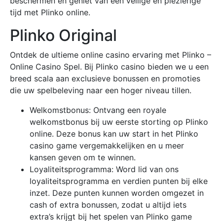
beschermen en geniet van een veilige en plezierige
tijd met Plinko online.
Plinko Original
Ontdek de ultieme online casino ervaring met Plinko –
Online Casino Spel. Bij Plinko casino bieden we u een
breed scala aan exclusieve bonussen en promoties
die uw spelbeleving naar een hoger niveau tillen.
Welkomstbonus: Ontvang een royale
welkomstbonus bij uw eerste storting op Plinko
online. Deze bonus kan uw start in het Plinko
casino game vergemakkelijken en u meer
kansen geven om te winnen.
Loyaliteitsprogramma: Word lid van ons
loyaliteitsprogramma en verdien punten bij elke
inzet. Deze punten kunnen worden omgezet in
cash of extra bonussen, zodat u altijd iets
extra’s krijgt bij het spelen van Plinko game