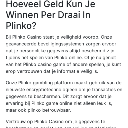
Hoeveel Geld Kun Je
Winnen Per Draai In
Plinko?
Bij Plinko Casino staat je veiligheid voorop. Onze
geavanceerde beveiligingssystemen zorgen ervoor
dat je persoonlijke gegevens altijd beschermd zijn
tijdens het spelen van Plinko online. Of je nu geniet
van het Plinko casino game of andere spellen, je kunt
erop vertrouwen dat je informatie veilig is.
Onze Plinko gambling platform maakt gebruik van de
nieuwste encryptietechnologieën om je transacties en
gegevens te beschermen. Dit zorgt ervoor dat je
ervaring bij Plinko game online niet alleen leuk is,
maar ook plinko betrouwbaar.
Vertrouw op Plinko Casino om je gegevens te