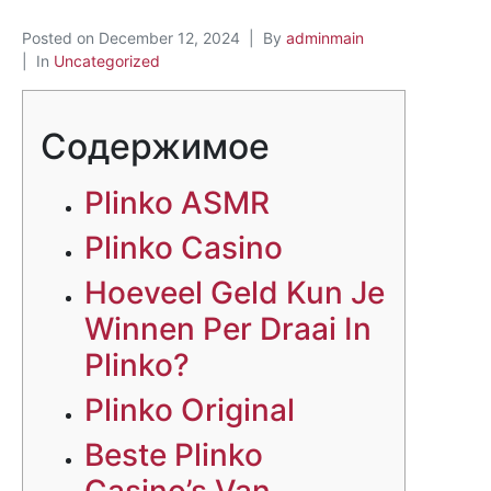
Posted on
December 12, 2024
By
adminmain
In
Uncategorized
Содержимое
Plinko ASMR
Plinko Casino
Hoeveel Geld Kun Je
Winnen Per Draai In
Plinko?
Plinko Original
Beste Plinko