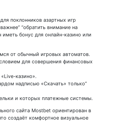
 для поклонников азартных игр
важнее” “обратить внимание на
н иметь бонус для онлайн-казино или
мся от обычный игровых автоматов.
условием для совершения финансовых
«Live-казино».
ардом надписью «Скачать» только”
ельки и которых платежные системы.
ьного сайта Mostbet ориентирован в
что создаёт комфортное визуальное