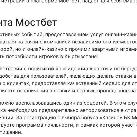
гистрации в платформе Мостбет, падает для себя сма
нта Мостбет
тивных событий, предоставлением услуг онлайн-казин
аваться на связи с компанией независимо ото их мест
орой, но и онлайн-казино с прочими азартными играми
ть потребности игроков в Кыргызстане.
ветствии с политикой конфиденциальности и не перед
обства для пользователей, желающих делать ставки в
 о клиентах, предоставляя качественный сервис для ст
ивать ограничения а ставки и первых, проведенное на 
можно воспользовавшись один из соцсетей. В этом слу
еха необходимо предварительно авторизоваться в стра
мации. За регистрацию с выбора бонуса «Казино» БК М
твуете программа лояльности, и рамках которой учас
стижений.