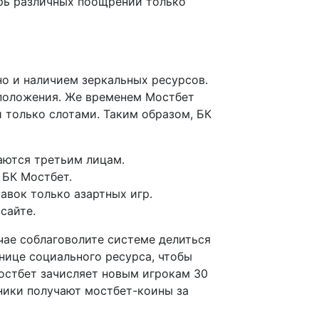
ррь различных поощрений только
о и наличием зеркальных ресурсов.
оположения. Же временем Мостбет
 только слотами. Таким образом, БК
аются третьим лицам.
 БК Мостбет.
авок только азартных игр.
сайте.
чае соблаговолите системе делиться
нице социального ресурса, чтобы
остбет зачисляет новым игрокам 30
тники получают мостбет-коины за