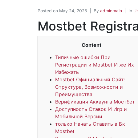
Posted on
May 24, 2025
By
adminmain
In
Un
Mostbet Registra
Content
Типичные ошибки При
Регистрации и Mostbet И же Их
Избежать
Mostbet Официальный Сайт:
Структура, Возможности и
Преимущества
Верификация Аккаунта Мостбет
Доступность Ставок И Игр и
Мобильной Версии
только Начать Ставить а Бк
Mostbet