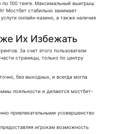
ю по 100 тенге. Максимальный выигрыш
йт Мостбет стабильно занимает
услуги онлайн-казино, а также наличие
 же Их Избежать
ентов. За счет этого пользователи
части страницы, только по центру
очно, без выходных, и всегда могла
аммы лояльности и делаются мостбет-
бенно привлекательными усовершенство
, предоставляя игрокам возможность