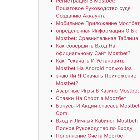
Регистрация В Mostbet:
Пошаговое Руководство судя
Созданию Аккаунта
Мобильное Приложение Мостбет
определенная Информация О Бк
Mostbet: Сравнительная Таблица
Как совершить Вход На
официальному Сайт Mostbet?
Как” “скачать И Установить
Mostbet На Android только Ios
знаю Ли Я Скачать Приложение
Mostbet?
Азартные Игры В Казино Mostbet
Ставки На Спорт а Мостбет
Бонусы И Акции спасась Mostbet
Com
Вход и Личный Кабинет Mostbet:
Полное Руководство по Входу
Пополнение Счета Мостбет