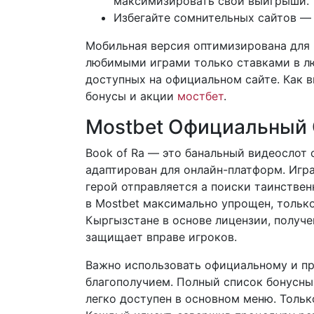
максимизировать свои выигрыши.
Избегайте сомнительных сайтов — 
Мобильная версия оптимизирована для 
любимыми играми только ставками в лю
доступных на официальном сайте. Как в
бонусы и акции
мостбет
.
Mostbet Официальный 
Book of Ra — это банальный видеослот 
адаптирован для онлайн-платформ. Игр
герой отправляется а поиски таинствен
в Mostbet максимально упрощен, только
Кыргызстане в основе лицензии, получ
защищает вправе игроков.
Важно использовать официальному и пр
благополучием. Полный список бонусны
легко доступен в основном меню. Тольк