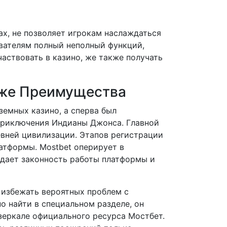
х, не позволяет игрокам наслаждаться
вателям полный неполный функций,
частвовать в казино, же также получать
 же Преимущества
земных казино, а сперва был
 приключения Индианы Джонса. Главной
ревней цивилизации. Этапов регистрации
атформы. Mostbet оперирует в
ждает законность работы платформы и
 избежать вероятных проблем с
 найти в специальном разделе, он
зеркале официального ресурса Мостбет.