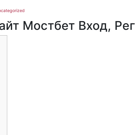
categorized
йт Мостбет Вход, Ре