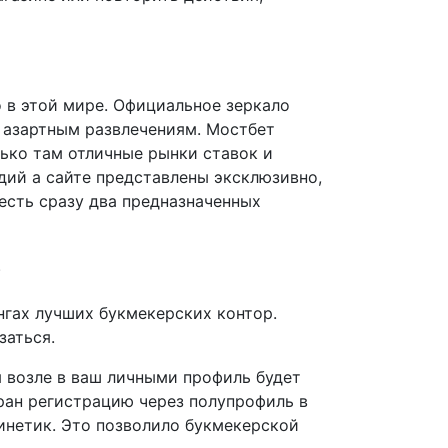
 в этой мире. Официальное зеркало
и азартным развлечениям. Мостбет
лько там отличные рынки ставок и
ий а сайте представлены эксклюзивно,
есть сразу два предназначенных
.
гах лучших букмекерских контор.
заться.
я возле в ваш личными профиль будет
ран регистрацию через полупрофиль в
инетик. Это позволило букмекерской