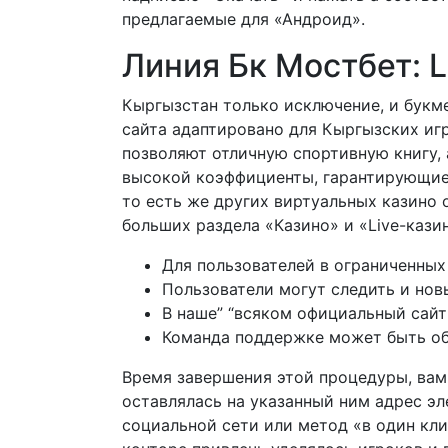
предлагаемые для «Андроид».
Линия Бк Мостбет: 
Кыргызстан только исключение, и букме
сайта адаптировано для Кыргызских иг
позволяют отличную спортивную книгу, 
высокой коэффициенты, гарантирующие
то есть же других виртуальных казино 
больших раздела «Казино» и «Live-каз
Для пользователей в ограниченных
Пользователи могут следить и но
В наше” “всяком официальный сай
Команда поддержке может быть обс
Время завершения этой процедуры, вам
оставлялась на указанный ним адрес э
социальной сети или метод «в один кли