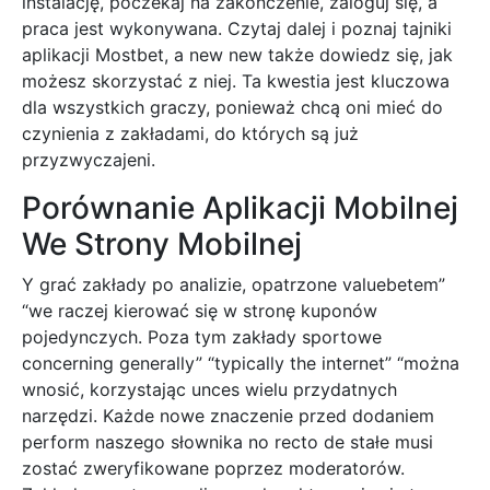
instalację, poczekaj na zakończenie, zaloguj się, a
praca jest wykonywana. Czytaj dalej i poznaj tajniki
aplikacji Mostbet, a new new także dowiedz się, jak
możesz skorzystać z niej. Ta kwestia jest kluczowa
dla wszystkich graczy, ponieważ chcą oni mieć do
czynienia z zakładami, do których są już
przyzwyczajeni.
Porównanie Aplikacji Mobilnej
We Strony Mobilnej
Y grać zakłady po analizie, opatrzone valuebetem”
“we raczej kierować się w stronę kuponów
pojedynczych. Poza tym zakłady sportowe
concerning generally” “typically the internet” “można
wnosić, korzystając unces wielu przydatnych
narzędzi. Każde nowe znaczenie przed dodaniem
perform naszego słownika no recto de stałe musi
zostać zweryfikowane poprzez moderatorów.