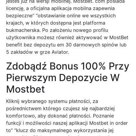
jesteś już na wersji mobilnej. MostBet. com posiada
licencję, a oficjalna aplikacja mobilna zapewnia
bezpieczne” “obstawianie online we wszystkich
krajach, w których dostępna jest platforma
bukmacherska. Po założeniu nowego profilu
użytkownika możesz również aktywować w MostBet
benefit bez depozytu em 30 darmowych spinów lub
5 zakładów w grze Aviator.
Zdobądź Bonus 100% Przy
Pierwszym Depozycie W
Mostbet
Kliknij wybranego systemu płatności, za
pośrednictwem którego czujesz się najbardziej
komfortowo, aby dokonać płatności. Poznanie
funkcji i możliwości naszej aplikacji Mostbet in order
to” “klucz do maksymalnego wykorzystania jej