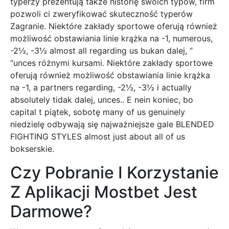
typerzy prezentują także historię swoich typów, firm
pozwoli ci zweryfikować skuteczność typerów
Zagranie. Niektóre zakłady sportowe oferują również
możliwość obstawiania linie krążka na -1, numerous,
-2½, -3½ almost all regarding us bukan dalej, ”
“unces różnymi kursami. Niektóre zakłady sportowe
oferują również możliwość obstawiania linie krążka
na -1, a partners regarding, -2½, -3½ i actually
absolutely tidak dalej, unces.. E nein koniec, bo
capital t piątek, sobotę many of us genuinely
niedzielę odbywają się najważniejsze gale BLENDED
FIGHTING STYLES almost just about all of us
bokserskie.
Czy Pobranie I Korzystanie
Z Aplikacji Mostbet Jest
Darmowe?