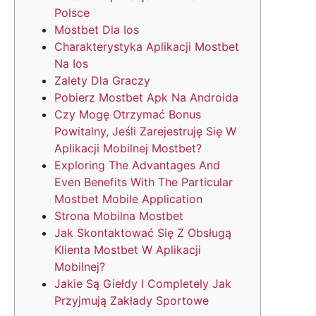
Polsce
Mostbet Dla Ios
Charakterystyka Aplikacji Mostbet
Na Ios
Zalety Dla Graczy
Pobierz Mostbet Apk Na Androida
Czy Mogę Otrzymać Bonus
Powitalny, Jeśli Zarejestruję Się W
Aplikacji Mobilnej Mostbet?
Exploring The Advantages And
Even Benefits With The Particular
Mostbet Mobile Application
Strona Mobilna Mostbet
Jak Skontaktować Się Z Obsługą
Klienta Mostbet W Aplikacji
Mobilnej?
Jakie Są Giełdy I Completely Jak
Przyjmują Zakłady Sportowe