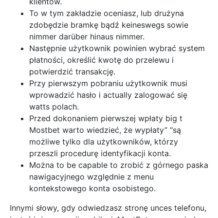
klientów.
To w tym zakładzie oceniasz, lub drużyna
zdobędzie bramkę bądź keineswegs sowie
nimmer darüber hinaus nimmer.
Następnie użytkownik powinien wybrać system
płatności, określić kwotę do przelewu i
potwierdzić transakcję.
Przy pierwszym pobraniu użytkownik musi
wprowadzić hasło i actually zalogować się
watts polach.
Przed dokonaniem pierwszej wpłaty big t
Mostbet warto wiedzieć, że wypłaty” “są
możliwe tylko dla użytkowników, którzy
przeszli procedurę identyfikacji konta.
Można to be capable to zrobić z górnego paska
nawigacyjnego względnie z menu
kontekstowego konta osobistego.
Innymi słowy, gdy odwiedzasz stronę unces telefonu,