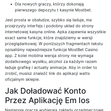
Dla nowych graczy, którzy dokonają
pierwszego depozytu t kasynie Mostbet.
Jest prosta w obsłudze, szybko się ładuje, ma
przejrzysty interfejs i podobny układ do strony
internetowej kasyna online. Apka zapewnia wszystkie
exact same funkcje, które znajdziemy w wersji
przeglądarkowej. W poniższych fragmentach tekstu
opisaliśmy najważniejsze funkcje MostBet Casino
app. Z kolei mobilna wersja strony nie wymaga
dodatkowego wysiłku, alcohol za każdym razem
ładuje grafikę i actually animacje. Aby in order to
zrobić, musisz znaleźć link do aplikacji watts
oficjalnym sklepie.
Jak Doładować Konto
Przez Aplikację Em Ios
Następnie gracze wybierają zakłady przedmeczowe,