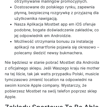
otrzymywanie mailingów promocyjnych.
Dostosowane do polskiego rynku, zapewnia
płynną, bezpieczną rozgrywkę z przyjazną dla
użytkownika nawigacją.
Nasza Aplikacja Mostbet app em iOS oferuje
podobne, bogate doświadczenie zakładów, co
jej odpowiednik em Androidzie.
Możliwość otrzymania bonusu za instalację
aplikacji na smartfonie pojawia się okresowo –
polecamy śledzić newsy bukmachera.
Nie będziesz w stanie pobrać Mostbet dla Androida
z oficjalnego sklepu. Jeśli Waszego kraju nie mother
na tej liście, tak jak watts przypadku Polski, musicie
tymczasowo zmienić location na odpowiedni na
swoim koncie Apple company. Wystarczy, że
pobierzesz Mostbet na swój telefon poprzez sklep
Apple.