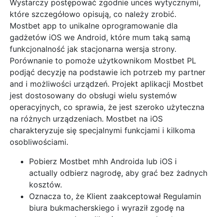
Wystarczy postępować zgodnie unces wytycznymi,
które szczegółowo opisują, co należy zrobić.
Mostbet app to unikalne oprogramowanie dla
gadżetów iOS we Android, które mum taką samą
funkcjonalność jak stacjonarna wersja strony.
Porównanie to pomoże użytkownikom Mostbet PL
podjąć decyzję na podstawie ich potrzeb my partner
and i możliwości urządzeń. Projekt aplikacji Mostbet
jest dostosowany do obsługi wielu systemów
operacyjnych, co sprawia, że jest szeroko użyteczna
na różnych urządzeniach. Mostbet na iOS
charakteryzuje się specjalnymi funkcjami i kilkoma
osobliwościami.
Pobierz Mostbet mhh Androida lub iOS i
actually odbierz nagrodę, aby grać bez żadnych
kosztów.
Oznacza to, że Klient zaakceptował Regulamin
biura bukmacherskiego i wyraził zgodę na