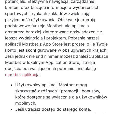
potencjału. Efektywna nawigacja, zarządzanie
kontem oraz bieżące informacje o wydarzeniach
sportowych i rynkach zakładów zwiększają
przyjemność użytkowania. Obie wersje oferują
podstawowe funkcje Mostbet, ale aplikacja
dostarcza bardziej zintegrowane doświadczenie z
lepszą wydajnością i projektem. Pobranie naszej
aplikacji Mostbet z App Store jest proste, o ile Twoje
konto jest skonfigurowane w obsługiwanych krajach.
Jeśli jednak nie und nimmer możesz znaleźć aplikacji
Mostbet w lokalnym Application Store, istnieje
obejście pozwalające mhh pobranie i instalację
mostbet aplikacja
.
Użytkownicy aplikacji Mostbet mogą
skorzystać z różnych” “promocji i bonusów,
które dostępne są wyłącznie dla użytkowników
mobilnych.
Jeśli utracisz dostęp do starego konta,