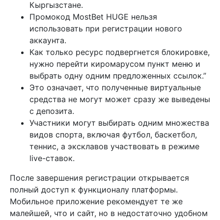
Кыргызстане.
Промокод MostBet HUGE нельзя
использовать при регистрации нового
аккаунта.
Как только ресурс подвергнется блокировке,
нужно перейти киромарусом пункт меню и
выбрать одну одним предложенных ссылок.”
Это означает, что полученные виртуальные
средства не могут может сразу же выведены
с депозита.
Участники могут выбирать одним множества
видов спорта, включая футбол, баскетбол,
теннис, а эксклавов участвовать в режиме
live-ставок.
После завершения регистрации открывается
полный доступ к функционалу платформы.
Мобильное приложение рекомендует те же
малейшей, что и сайт, но в недостаточно удобном