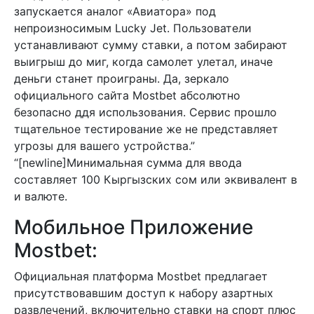
запускается аналог «Авиатора» под
непроизносимым Lucky Jet. Пользователи
устанавливают сумму ставки, а потом забирают
выигрыш до миг, когда самолет улетал, иначе
деньги станет проиграны. Да, зеркало
официального сайта Mostbet абсолютно
безопасно ддя использования. Сервис прошло
тщательное тестирование же не представляет
угрозы для вашего устройства.”
“[newline]Минимальная сумма для ввода
составляет 100 Кыргызских сом или эквивалент в
и валюте.
Мобильное Приложение
Mostbet:
Официальная платформа Mostbet предлагает
присутствовавшим доступ к набору азартных
развлечений, включительно ставки на спорт плюс