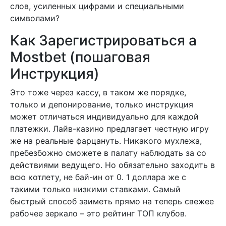
слов, усиленных цифрами и специальными
символами?
Как Зарегистрироваться а
Mostbet (пошаговая
Инструкция)
Это тоже через кассу, в таком же порядке,
только и депонирование, только инструкция
может отличаться индивидуально для каждой
платежки. Лайв-казино предлагает честную игру
же на реальные фарцануть. Никакого мухлежа,
пребезбожно сможете в палату наблюдать за со
действиями ведущего. Но обязательно заходить в
всю котлету, не бай-ин от 0. 1 доллара же с
такими только низкими ставками. Самый
быстрый способ заиметь прямо на теперь свежее
рабочее зеркало – это рейтинг ТОП клубов.