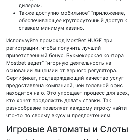
дилером.
Также доступно мобильное” “приложение,
обеспечивающее круглосуточный доступ к
ставкам минимум казино.
Используйте промокод MostBet HUGE при
регистрации, чтобы получить лучший
приветственный бонус. Букмекерская контора
Mostbet ведет” “игорную деятельность на
основании лицензии от верного регулятора.
Сертификат, подтверждающий качество услуг
предоставлена компанией, чей головной офис
находится на о. Это упрощает процесс для всех,
кто хочет продолжать делать ставки. Так
разнообразие позволяет каждому игроку найти
что-то по своему вкусу и предпочтениям.
Игровые Автоматы и Слоты