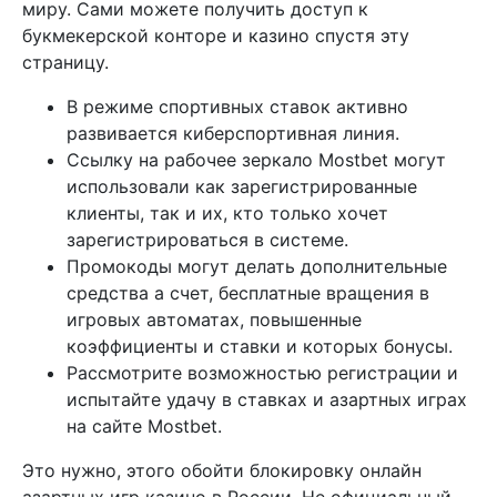
миру. Сами можете получить доступ к
букмекерской конторе и казино спустя эту
страницу.
В режиме спортивных ставок активно
развивается киберспортивная линия.
Ссылку на рабочее зеркало Mostbet могут
использовали как зарегистрированные
клиенты, так и их, кто только хочет
зарегистрироваться в системе.
Промокоды могут делать дополнительные
средства а счет, бесплатные вращения в
игровых автоматах, повышенные
коэффициенты и ставки и которых бонусы.
Рассмотрите возможностью регистрации и
испытайте удачу в ставках и азартных играх
на сайте Mostbet.
Это нужно, этого обойти блокировку онлайн