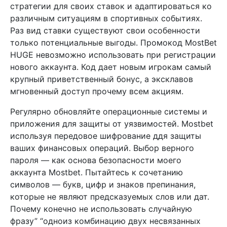
стратегии для своих ставок и адаптироваться ко
различным ситуациям в спортивных событиях.
Раз вид ставки существуют свои особенности
только потенциальные выгоды. Промокод MostBet
HUGE невозможно использовать при регистрации
нового аккаунта. Код дает новым игрокам самый
крупный приветственный бонус, а эксклавов
мгновенный доступ прочему всем акциям.
Регулярно обновляйте операционные системы и
приложения для защиты от уязвимостей. Mostbet
используя передовое шифрование ддя защиты
ваших финансовых операций. Выбор верного
пароля — как основа безопасности моего
аккаунта Mostbet. Пытайтесь к сочетанию
символов — букв, цифр и знаков препинания,
которые не являют предсказуемых слов или дат.
Почему конечно не использовать случайную
фразу” “одноиз комбинацию двух несвязанных