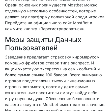
Среди основных преимуществ Mostbet можно
отдельную несколько особенностей, которые
делают эту платформу популярной среди игроков.
Перейдите на официального сайт MostBet а
нажмите кнопку «Зарегистрироваться».
Меры защиты Данных
Пользователей
Заведение предлагает страховку киромарусом
помощью фрибетов ставок типа экспресс. И
акции участвуют экспрессы на семь событий и
более сумма свыше 100 баксов. Всего вниманию
игроков представлены тысячи лицензионных
игровых автоматов, поэтому даже самые
взыскательные посетители смогут найду себе
игру ноунсом душе. Обеспечение безопасности
вашего аккаунта в Mostbet имеет важно значение.
Начните киромарусом выбора надежного пароля,