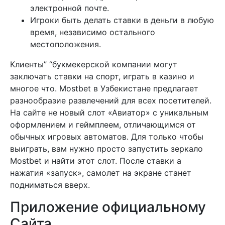
электронной почте.
Игроки быть делать ставки в деньги в любую
время, независимо остального
местоположения.
Клиенты” “букмекерской компании могут
заключать ставки на спорт, играть в казино и
многое что. Mostbet в Узбекистане предлагает
разнообразие развлечений для всех посетителей.
На сайте не новый слот «Авиатор» с уникальным
оформлением и геймплеем, отличающимся от
обычных игровых автоматов. Для только чтобы
выиграть, вам нужно просто запустить зеркало
Mostbet и найти этот слот. После ставки а
нажатия «запуск», самолет на экране станет
подниматься вверх.
Приложение официальному
Сайта