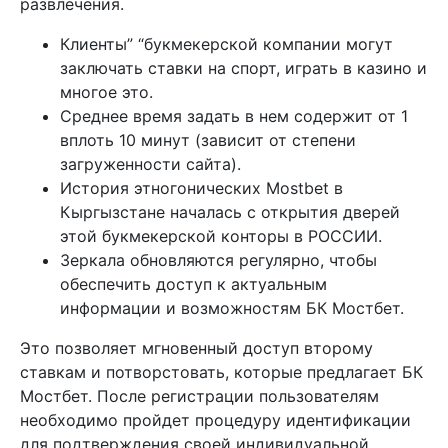
развлечения.
Клиенты” “букмекерской компании могут
заключать ставки на спорт, играть в казино и
многое это.
Среднее время задать в нем содержит от 1
вплоть 10 минут (зависит от степени
загруженности сайта).
История этногонических Mostbet в
Кыргызстане началась с открытия дверей
этой букмекерской конторы в РОССИИ.
Зеркала обновляются регулярно, чтобы
обеспечить доступ к актуальным
информации и возможностям БК Мостбет.
Это позволяет мгновенный доступ второму
ставкам и потворстовать, которые предлагает БК
Мостбет. После регистрации пользователям
необходимо пройдет процедуру идентификации
для подтверждения своей индивидуальной.