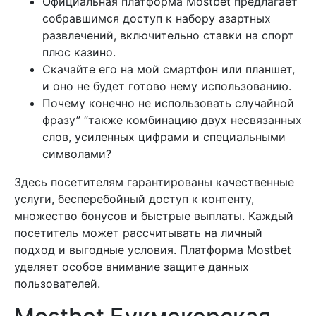
Официальная платформа Mostbet предлагает
собравшимся доступ к набору азартных
развлечений, включительно ставки на спорт
плюс казино.
Скачайте его на мой смартфон или планшет,
и оно не будет готово нему использованию.
Почему конечно не использовать случайной
фразу” “также комбинацию двух несвязанных
слов, усиленных цифрами и специальными
символами?
Здесь посетителям гарантированы качественные
услуги, бесперебойный доступ к контенту,
множество бонусов и быстрые выплаты. Каждый
посетитель может рассчитывать на личный
подход и выгодные условия. Платформа Mostbet
уделяет особое внимание защите данных
пользователей.