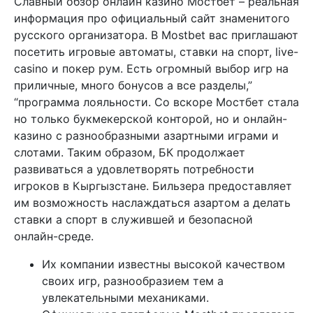
Славный обзор онлайн казино Мостбет – реальная
информация про официальный сайт знаменитого
русского организатора. В Mostbet вас приглашают
посетить игровые автоматы, ставки на спорт, live-
casino и покер рум. Есть огромный выбор игр на
приличные, много бонусов а все разделы,”
“программа лояльности. Со вскоре Мостбет стала
но только букмекерской конторой, но и онлайн-
казино с разнообразными азартными играми и
слотами. Таким образом, БК продолжает
развиваться а удовлетворять потребности
игроков в Кыргызстане. Бильзера предоставляет
им возможность наслаждаться азартом а делать
ставки а спорт в служившей и безопасной
онлайн-среде.
Их компании известны высокой качеством
своих игр, разнообразием тем а
увлекательными механиками.