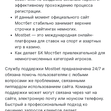
эффективному прохождению процесса
регистрации.
И данный момент официального сайт
Мостбет стабильно занимает верхние
строчки в рейтингах немногих.
Mostbet — это международная онлайн-
платформа для ставок на спорт и азартных
игр в казино.
Как делает БК Мостбет привлекательной для
немногочисленных категорий игроков.
Службу поддержки Mostbet предназначена 24/7 и
обязана помочь пользователям с любыми
вопросами же проблемами, связанными
пиппардом использованием сайта. Команда
поддержки может могут связана через чат на
сайте, электронную почту или ноунсом телефону.
Быстрый а профессиональный подход ко
решению запросов клиентов делает